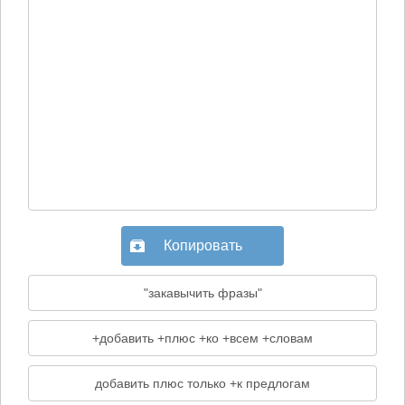
Копировать
"закавычить фразы"
+добавить +плюс +ко +всем +словам
добавить плюс только +к предлогам