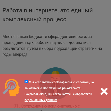
Работа в интернете, это единый
комплексный процесс
Мне не важен бюджет и сфера деятельности, за
прошедшие годы работы научился добиваться
результатов, путем выбора подходящий стратегии на
годы вперёд!
Мы используем cookie-файлы, с их помощью
заботимся о Вас, улучшая работу сайта.
Закрывая окно, Вы соглашаетесь с обработкой
персональных данных
01.
Сотрудничаю исключительно с