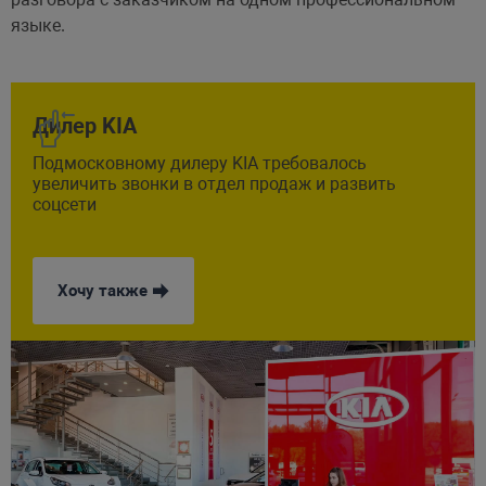
языке.
Дилер KIA
Подмосковному дилеру KIA требовалось
увеличить звонки в отдел продаж и развить
9%
+
1 млн
соцсети
CTR объявлений
охват соцсетей
ЗА 2 ГОДА ПРОЕКТА
Хочу также