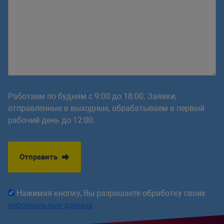
YEARWEEK - номер недели в
году и год по дате
Регистр строк
Текущие дата и время
LOWER и LCASE - строку в
нижний регистр
NOW - текущий момент
времени
UPPER и UCASE - строку в
Работаем по будням с 9:00 до 18:00. Заявки,
верхний регистр
отправленные в выходные, обрабатываем в первый
CURRENT_DATE - текущая дата
рабочий день до 12:00.
Списки строк
CURRENT_TIME - текущее
время
Отправить
ELT - выбирает одно из полей
по его номеру
Преобразование даты
Нажимая кнопку, Вы разрешаете обработку своих
FIELD - ищет поле с заданным
персональных данных
DATE_FORMAT - дату в
текстом
удобный формат