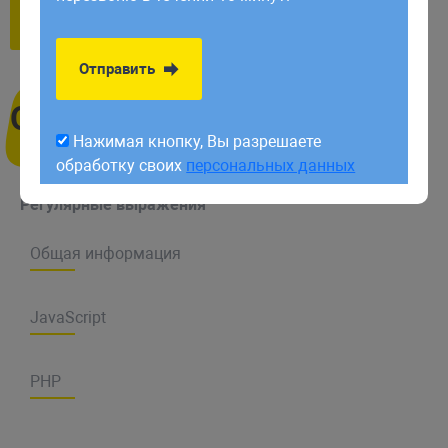
обработку своих
персональных данных
Открыть все
Закрыть все
Отправить
Оглавление
Нажимая кнопку, Вы разрешаете
обработку своих
персональных данных
Регулярные выражения
Общая информация
JavaScript
Символы
PHP
Функции javascript
Функции PHP