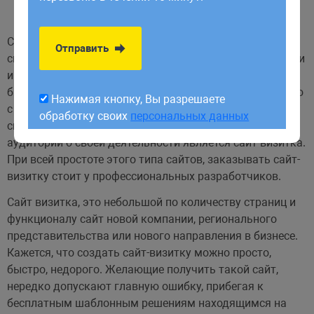
обработку своих
персональных данных
Современный человек проводит значительную часть
Отправить
своего времени в интернете, независимо от профессии и
интересов. Поэтому представительство в Сети должно
быть у каждой компании, даже не связанной напрямую
Нажимая кнопку, Вы разрешаете
с продажами товаров или услуг. Самым простым
обработку своих
персональных данных
способом рассказать многочисленной интернет-
аудитории о своей деятельности является сайт-визитка.
При всей простоте этого типа сайтов, заказывать сайт-
визитку стоит у профессиональных разработчиков.
Сайт визитка, это небольшой по количеству страниц и
функционалу сайт новой компании, регионального
представительства или нового направления в бизнесе.
Кажется, что создать сайт-визитку можно просто,
быстро, недорого. Желающие получить такой сайт,
нередко допускают главную ошибку, прибегая к
бесплатным шаблонным решениям находящимся на