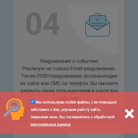
Уведомления о событиях
Реализую не только Email-уведомления.
Также PUSH-уведомления, всплывающие
на сайте или СМС на телефон. Вы сможете
держать своих пользователей в курсе все
событий.
Мы используем cookie-файлы, с их помощью
заботимся о Вас, улучшая работу сайта.
Закрывая окно, Вы соглашаетесь с обработкой
персональных данных