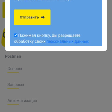
обработку своих
персональных данных
Открыть все
Закрыть все
Отправить
Оглавление
Нажимая кнопку, Вы разрешаете
обработку своих
персональных данных
Postman
Основы
Запросы
Что такое Postman
Интерфейс Postman
Автоматизация
Тестирование GET-запросов Postman
Основные сущности Postman