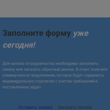
Тестирование POST-запросов
Параметризация запросов Postman
Postman
Запуск коллекций Postman
Заполните форму
уже
Создание тестов в Postman
сегодня!
Для начала сотрудничества необходимо заполнить
заявку или заказать обратный звонок. В ответ получите
коммерческое предложение, которое будет содержать
индивидуальную стратегию с учетом требований и
поставленных задач
Оставить заявку
Заказать звонок