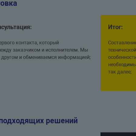
овка
нсультация:
Итог:
первого контакта, который
Составлени
между заказчиком и исполнителем. Мы
технической
с другом и обмениваемся информацией;
особенности
необходимы
так далее;
подходящих решений