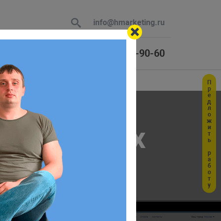
info@hmarketing.ru
+7 (925) 464-90-60
Предложить работу
 В ответ
 на Bitrix
ю с учетом
айна, что обеспечит
высокую