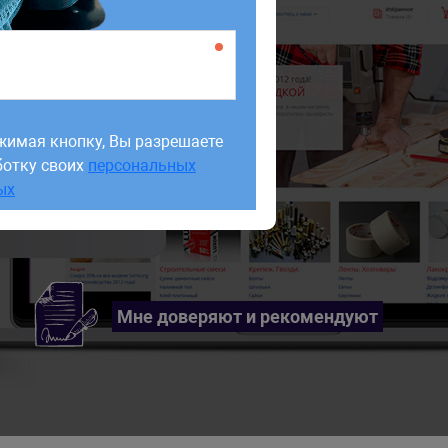
жимая кнопку, Вы разрешаете
ботку своих
персональных
жимая кнопку, Вы разрешаете
ых
ботку своих
персональных
ых
Мне доверяют и рекомендуют