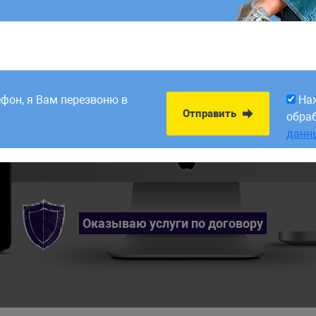
8:00. Заявки,
На
Отправить
рабатываем в первый
обра
ефон, я Вам перезвоню в
На
данн
Отправить
обра
данн
Оказываю услуги по договору