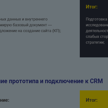
Итог:
ных данных и внутреннего
Подготовка 
мирую базовый документ —
исследовани
ложение на создание сайта (КП);
деятельност
слабых стор
стратегии;
ие прототипа и подключение к CRM
ние:
Итог: