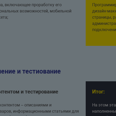
па, включающее проработку его
Программиро
иональных возможностей, мобильной
дизайн-мак
ета;
страницы, р
администра
подключени
ение и тестиование
нтентом и тестирование
Итог:
контентом – описаниями и
На этом эта
варов, информационными статьями для
наполненный