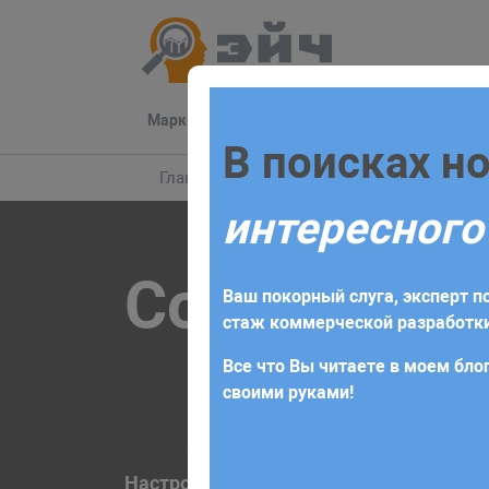
Маркетинг
Разработка
Техподдер
Заполните 
В поисках н
Главная
Разработка
Интернет-магазин
интересного
Для начала сотрудничества нео
Создание ин
получите коммерческое предлож
Ваш покорный слуга, эксперт по
требований и поставленных за
стаж коммерческой разработки
Все что Вы читаете в моем блог
своими руками!
Настройка под психологию вашего клие