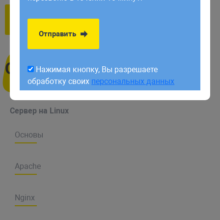
обработку своих
персональных данных
Открыть все
Закрыть все
Отправить
Оглавление
Нажимая кнопку, Вы разрешаете
обработку своих
персональных данных
Сервер на Linux
Основы
Apache
Поддержка русского языка в Linux
Adminer альтернатива PhpMyAdmin
Nginx
Установка сервера Apache на Ubuntu
Структура и типы файловых систем в