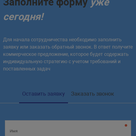
Заполните форму
уже
диск
Местоположение my.cnf
сегодня!
Утилита mount и umount
Системные переменные
монтирование и размонтирование
файловых систем
Для начала сотрудничества необходимо заполнить
Пользовательские переменные
заявку или заказать обратный звонок. В ответ получите
Команда apt-mark зафиксировать и
коммерческое предложение, которое будет содержать
Логирование запросов
запретить обновление пакета
индивидуальную стратегию с учетом требований и
поставленных задач
Кодировка и представление
Оставить заявку
Заказать звонок