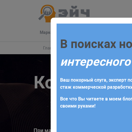
Маркетинг
Разработка
Техподдер
Заполните 
В поисках н
Главная
Маркетинг
Комплекс для биз
интересного
Для начала сотрудничества нео
Комплекс di
получите коммерческое предлож
Ваш покорный слуга, эксперт по
требований и поставленных за
стаж коммерческой разработки
Все что Вы читаете в моем блог
своими руками!
При максимальной оптимизация сущес