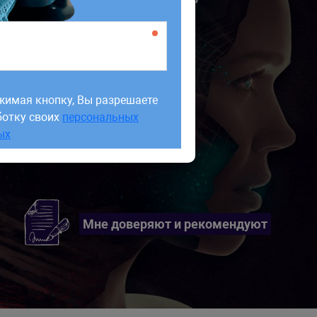
жимая кнопку, Вы разрешаете
ботку своих
персональных
жимая кнопку, Вы разрешаете
ых
ботку своих
персональных
ых
Мне доверяют и рекомендуют