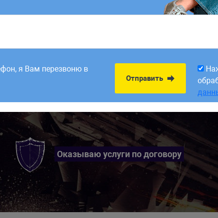
продаж!
8:00. Заявки,
На
Отправить
рабатываем в первый
обра
ефон, я Вам перезвоню в
На
данн
Отправить
обра
данн
Оказываю услуги по договору