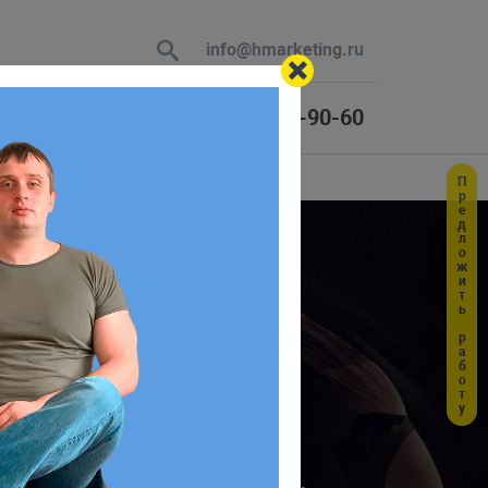
info@hmarketing.ru
+7 (925) 464-90-60
Предложить работу
 В ответ
 бизнеса
ю с учетом
, можно получить больше лидов,