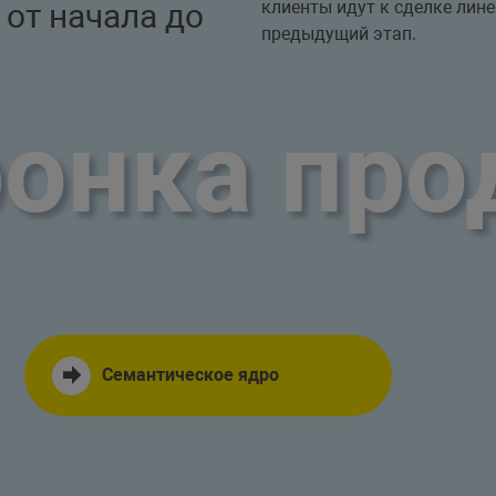
 от начала до
клиенты идут к сделке лин
предыдущий этап.
онка пр
Семантическое ядро