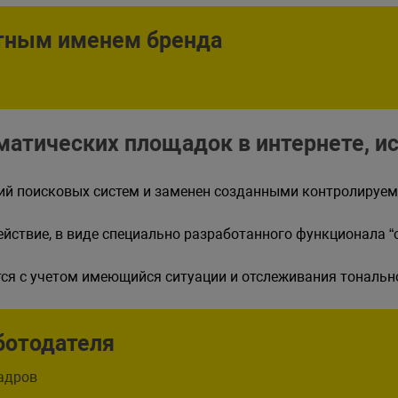
тным именем бренда
атических площадок в интернете, и
ций поисковых систем и заменен созданными контролируе
ействие, в виде специально разработанного функционала “
я с учетом имеющийся ситуации и отслеживания тонально
ботодателя
адров