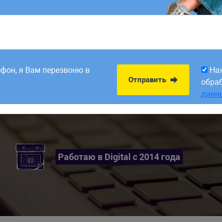
8:00. Заявки,
На
Отправить
рабатываем в первый
обра
ефон, я Вам перезвоню в
На
данн
Отправить
обра
данн
Работаю в Digital с 2014 года