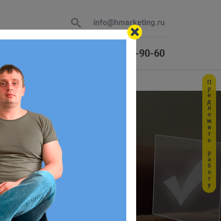
info@hmarketing.ru
+7 (925) 464-90-60
Предложить работу
 В ответ
ния в
ю с учетом
вопросов, проявление заботы о