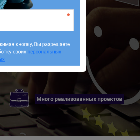
жимая кнопку, Вы разрешаете
ботку своих
персональных
жимая кнопку, Вы разрешаете
ых
ботку своих
персональных
ых
Много реализованных проектов