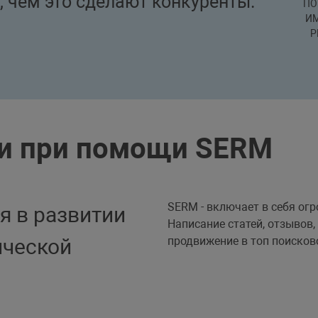
, чем это сделают конкуренты.
ПО
ИМ
Р
и при помощи SERM
SERM - включает в себя ог
я в развитии
Написание статей, отзывов
ической
продвижение в топ поисков