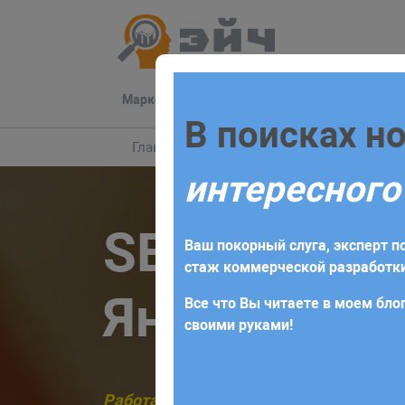
Маркетинг
Разработка
Техподдер
Заполните 
В поисках н
Главная
Маркетинг
Serm
интересного
Для начала сотрудничества нео
SERM - кор
получите коммерческое предлож
Ваш покорный слуга, эксперт по
требований и поставленных за
стаж коммерческой разработки
Яндекс и G
Все что Вы читаете в моем блог
своими руками!
Работа с негативом в сети
, мгновенна