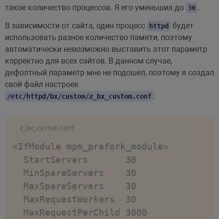
такое количество процессов. Я его уменьшил до
.
30
В зависимости от сайта, один процесс
будет
httpd
использовать разное количество памяти, поэтому
автоматически невозможно выставить этот параметр
корректно для всех сайтов. В данном случае,
дефолтный параметр мне не подошел, поэтому я создал
свой файл настроек
:
/etc/httpd/bx/custom/z_bx_custom.conf
z_bx_custom.conf
<IfModule mpm_prefork_module> 

  StartServers       30

  MinSpareServers    30

  MaxSpareServers    30

  MaxRequestWorkers  30

  MaxRequestPerChild 3000
