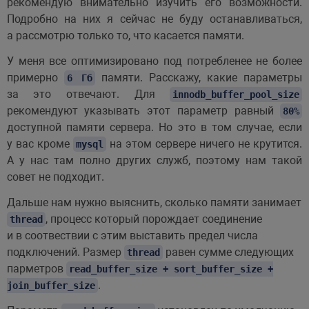
рекомендую внимательно изучить его возможности.
Подробно на них я сейчас не буду останавливаться,
а рассмотрю только то, что касается памяти.
У меня все оптимизировано под потребленее не более
примерно
памяти. Расскажу, какие параметры
6 Гб
за это отвечают. Для
innodb_buffer_pool_size
рекомендуют указывать этот параметр равный
80%
доступной памяти сервера. Но это в том случае, если
у вас кроме
на этом сервере ничего не крутится.
mysql
А у нас там полно других служб, поэтому нам такой
совет не подходит.
Дальше нам нужно выяснить, сколько памяти занимает
, процесс который порождает соединение
thread
и в соотвествии с этим выставить предел числа
подключений. Размер
равен сумме следующих
thread
парметров
read_buffer_size + sort_buffer_size +
.
join_buffer_size