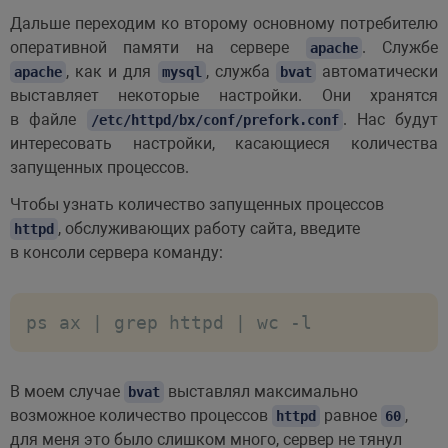
Дальше переходим ко второму основному потребителю
оперативной памяти на сервере
. Службе
apache
, как и для
, служба
автоматически
apache
mysql
bvat
выставляет некоторые настройки. Они хранятся
в файле
. Нас будут
/etc/httpd/bx/conf/prefork.conf
интересовать настройки, касающиеся количества
запущенных процессов.
Чтобы узнать количество запущенных процессов
, обслуживающих работу сайта, введите
httpd
в консоли сервера команду:
ps ax | grep httpd | wc -l
В моем случае
выставлял максимально
bvat
возможное количество процессов
равное
,
httpd
60
для меня это было слишком много, сервер не тянул