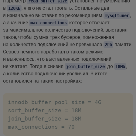
Параметр
установлен по-умолчанию
read_buffer_size
в
, я его не стал трогать. Остальные два
128КБ
я изначально выставил по рекомендациям
,
mysqltuner
а значение
которое отвечает
max_connections
за максимальное количество подключений, выставил
такое, чтобы сумма трех буферов, помноженная
на количество подключений не превышала
памяти.
2Гб
Сервер немного поработал в таком режиме
и выяснилось, что выставленных подключений
не хватает. Тогда я снизил
до
,
join_buffer_size
18Мб
а количество подключений увеличил. В итоге
остановился на таких настройках:
innodb_buffer_pool_size = 4G

sort_buffer_size = 18M

join_buffer_size = 18M

max_connections = 70