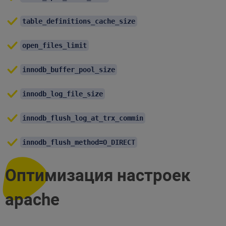
table_definitions_cache_size
open_files_limit
innodb_buffer_pool_size
innodb_log_file_size
innodb_flush_log_at_trx_commin
innodb_flush_method=O_DIRECT
Оптимизация настроек
apache