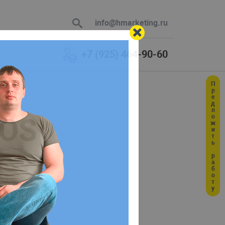
info@hmarketing.ru
+7 (925) 464-90-60
Предложить работу
 В ответ
tOS
ю с учетом