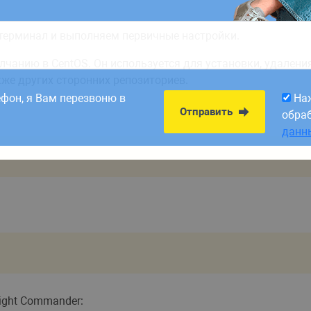
 терминал и выполняем первичные настройки.
анию в CentOS. Он используется для установки, удаления,
8:00. Заявки,
На
кже других сторонних репозиториев.
Отправить
рабатываем в первый
обра
ефон, я Вам перезвоню в
На
данн
Отправить
обра
данн
ight Commander: