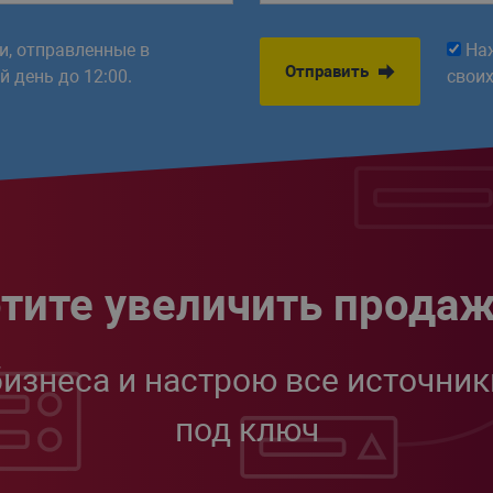
ки, отправленные в
На
Отправить
 день до 12:00.
свои
тите увеличить прода
бизнеса и настрою все источник
под ключ