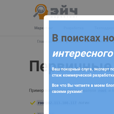
Маркетинг
Разработка
Техподдер
Заполните 
В поисках н
Главная
Блог
Битрикс веб-окружение
интересного
Для начала сотрудничества нео
Первичные 
получите коммерческое предлож
Ваш покорный слуга, эксперт по
требований и поставленных за
стаж коммерческой разработки
Все что Вы читаете в моем блог
Пример логина суперпользователя
и п
root
своими руками!
логин
root@62.113.108.117