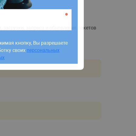
 загрузки, запроса и обновления пакетов
жимая кнопку, Вы разрешаете
ботку своих
персональных
жимая кнопку, Вы разрешаете
ых
ботку своих
персональных
ых