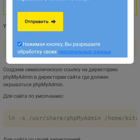
и Firebird.
обработку своих
персональных данных
Отправить
Устанавливаем phpMyAdmin:
Нажимая кнопку, Вы разрешаете
yum install -y phpmyadmin
обработку своих
персональных данных
Создаем символическую ссылку на директорию
phpMyAdmin в директории сайта где должен
окрываться phpMyAdmin.
Для сайта по умолчанию:
ln -s /usr/share/phpMyAdmin /home/bitr
Для сайта со своей директорией: