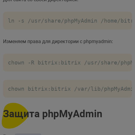
ln -s /usr/share/phpMyAdmin /home/bitr
Изменяем права для директории с phpmyadmin:
chown -R bitrix:bitrix /usr/share/phpM
chown bitrix:bitrix /var/lib/phpMyAdmi
Защита phpMyAdmin