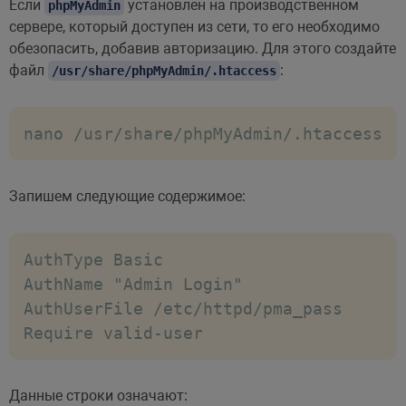
Если
установлен на производственном
phpMyAdmin
сервере, который доступен из сети, то его необходимо
обезопасить, добавив авторизацию. Для этого создайте
файл
:
/usr/share/phpMyAdmin/.htaccess
nano /usr/share/phpMyAdmin/.htaccess
Запишем следующие содержимое:
AuthType Basic

AuthName "Admin Login"

AuthUserFile /etc/httpd/pma_pass

Require valid-user
Данные строки означают: