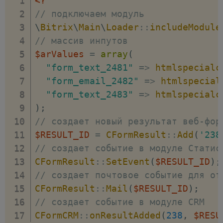
<?
// подключаем модуль
\
Bitrix
\
Main
\
Loader
::
includeModule
// массив инпутов
$arValues
=
array
(
"form_text_2481"
=>
htmlspecialc
"form_email_2482"
=>
htmlspecial
"form_text_2483"
=>
htmlspecialc
)
;
// создает новый результат веб-фор
$RESULT_ID
=
CFormResult
::
Add
(
'238
// создает событие в модуле Статис
CFormResult
::
SetEvent
(
$RESULT_ID
)
;
// создает почтовое событие для от
CFormResult
::
Mail
(
$RESULT_ID
)
;
// создает событие в модуле CRM
CFormCRM
::
onResultAdded
(
238
,
$RESU