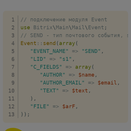
// подключение модуля Event
use
Bitrix
\
Main
\
Mail
\
Event
;
// SEND - тип почтового события, s
Event
::
send
(
array
(
"EVENT_NAME"
=>
"SEND"
,
"LID"
=>
"s1"
,
"C_FIELDS"
=>
array
(
"AUTHOR"
=>
$name
,
"AUTHOR_EMAIL"
=>
$email
,
"TEXT"
=>
$text
,
)
,
"FILE"
=>
$arF
,
)
)
;