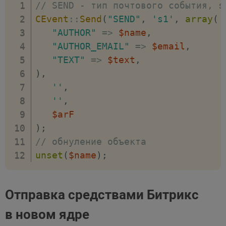
// SEND - тип почтового события, s
CEvent
::
Send
(
"SEND"
,
's1'
,
array
(
"AUTHOR"
=>
$name
,
"AUTHOR_EMAIL"
=>
$email
,
"TEXT"
=>
$text
,
)
,
''
,
''
,
$arF
)
;
// обнуление объекта
unset
(
$name
)
;
Отправка средствами Битрикс
в новом ядре