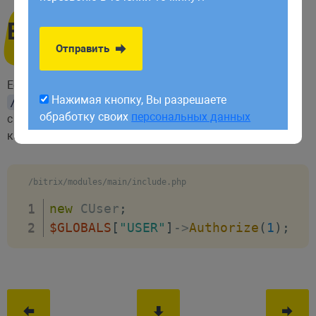
обработку своих
персональных данных
Вход через ядро
Отправить
Если первый способ не помогает, нужно в файле
Нажимая кнопку, Вы разрешаете
добавить строку
/bitrix/modules/main/include.php
обработку своих
персональных данных
с кодом
после
$GLOBALS["USER"]->Authorize(1);
каждого
:
new CUser;
/bitrix/modules/main/include.php
new
 CUser
;
$GLOBALS
[
"USER"
]
->
Authorize
(
1
)
;