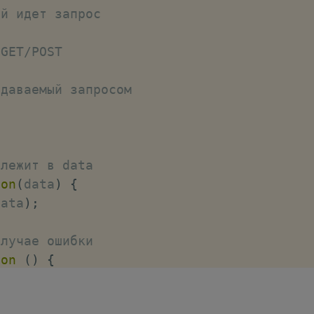
ый идет запрос
 GET/POST
едаваемый запросом
 лежит в data
ion
(
data
)
{
data
)
;
случае ошибки
ion
(
)
{
"error"
)
;