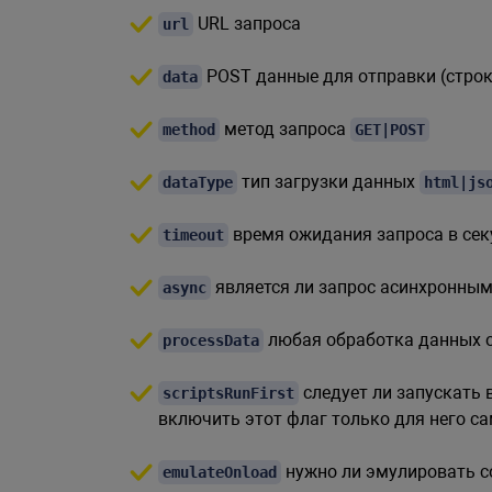
}
)
URL запроса
url
}
POST данные для отправки (строк
data
метод запроса
method
GET|POST
тип загрузки данных
dataType
html|js
время ожидания запроса в сек
timeout
является ли запрос асинхронным
async
любая обработка данных о
processData
следует ли запускать 
scriptsRunFirst
включить этот флаг только для него с
нужно ли эмулировать 
emulateOnload