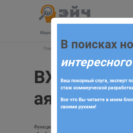
Маркетинг
Разработка
Техподдер
Заполните 
В поисках н
Главная
Блог
Bitrix
BX.ajax - функци
интересного
Для начала сотрудничества нео
BX.ajax — 
получите коммерческое предлож
Ваш покорный слуга, эксперт по
требований и поставленных за
стаж коммерческой разработки
аяксовых з
Все что Вы читаете в моем блог
своими руками!
Функция возвращает ссылку на объект
XML