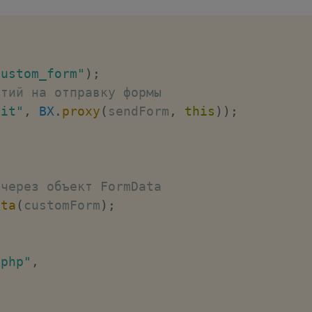
custom_form"
)
;
ытий на отправку формы
mit"
,
BX
.
proxy
(
sendForm
,
this
)
)
;
;
 через объект FormData
ata
(
customForm
)
;
.php"
,