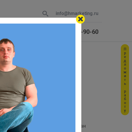
info@hmarketing.ru
+7 (925) 464-90-60
Предложить работу
 В ответ
правки
ю с учетом
 В случае успеха запроса будет вызван