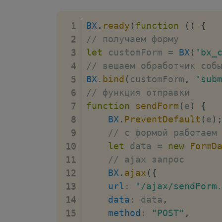
BX
.
ready
(
function
(
)
{
// получаем форму
let
 customForm 
=
BX
(
"bx_
// вешаем обработчик соб
BX
.
bind
(
customForm
,
"sub
// функция отправки
function
sendForm
(
e
)
{
BX
.
PreventDefault
(
e
)
// с формой работаем
let
 data 
=
new
FormD
// ajax запрос
BX
.
ajax
(
{
url
:
"/ajax/sendForm
data
:
 data
,
method
:
"POST"
,