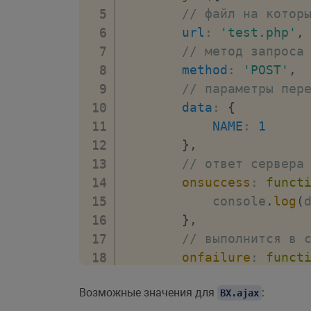
// файл на котор
url
:
'test.php'
,
// метод запроса
method
:
'POST'
,
// параметры пер
data
:
{
NAME
:
1
}
,
// ответ сервера
onsuccess
:
funct
            console
.
log
(
}
,
// выполнится в 
onfailure
:
funct
            console
.
log
(
Возможные значения для
:
}
,
BX.ajax