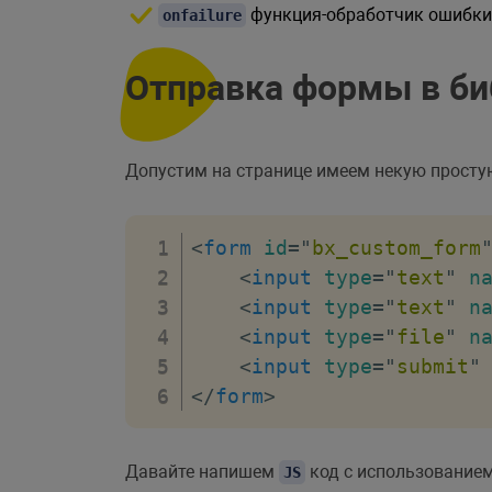
функция-обработчик ошибки
onfailure
Отправка формы в би
Допустим на странице имеем некую просту
<
form
id
=
"
bx_custom_form
<
input
type
=
"
text
"
n
<
input
type
=
"
text
"
n
<
input
type
=
"
file
"
n
<
input
type
=
"
submit
"
</
form
>
Давайте напишем
код с использование
JS