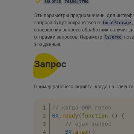
lsForce
false|true
Эти параметры предназначены для интерфе
запроса будут сохраняться в
localStorage
совершения запроса обработчик получит д
отправки запросов. Параметр
позв
lsForce
это данные.
Запрос
Пример рабочего скрипта, когда на клиенте
// когда DOM готов
BX
.
ready
(
function
(
)
{
// ajax запрос
BX
.
ajax
(
{