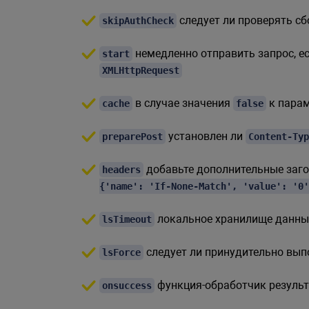
следует ли проверять сб
skipAuthCheck
немедленно отправить запрос, е
start
XMLHttpRequest
в случае значения
к пара
cache
false
установлен ли
preparePost
Content-Typ
добавьте дополнительные заго
headers
{'name': 'If-None-Match', 'value': '0'
локальное хранилище данн
lsTimeout
следует ли принудительно вып
lsForce
функция-обработчик резуль
onsuccess