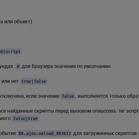
а или объект)
on|script
ундах.
для браузера значение по умолчанию
0
 или нет
true|false
тключена, если значение
, выполняется только обр
false
все найденные скрипты перед вызовом onsuccess. тег scrip
амого
false|true
событие
для загруженных скриптов
BX.ajax.onload_403613