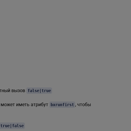
атный вызов
false|true
t может иметь атрибут
, чтобы
bxrunfirst
true|false