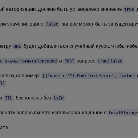
ой авторизации, должно быть установлено значение
true
сли значение равно
, запрос может быть запущен в
false
метру
будет добавляться случайный кусок, чтобы изб
URL
в
запросе
e x-www-form-urlencoded
POST
true|false
ловки, например:
[{'name': 'If-Modified-Since', 'value'
}]
ых
, бесполезно без
TTL
lsId
олнять запрос вместо использования данных
localStorage
тата