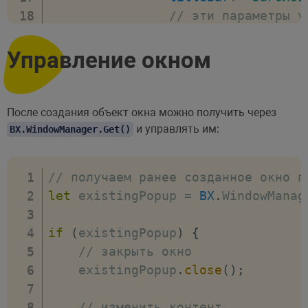
// эти параметры у
zIndex
:
0
,
offsetLeft
:
0
,
Управление окном
offsetTop
:
0
,
// разрешаем перет
draggable
:
{
restri
После создания объект окна можно получить через
// кнопки для упра
и управлять им:
BX.WindowManager.Get()
buttons
:
[
new
BX
.
PopupWi
// получаем ранее созданное окно п
// текст к
let
 existingPopup 
=
BX
.
WindowManag
text
:
'Зак
// класс к
if
(
existingPopup
)
{
className
:
// закрыть окно
// событие
    existingPopup
.
close
(
)
;
events
:
{
click
:
// изменить контент