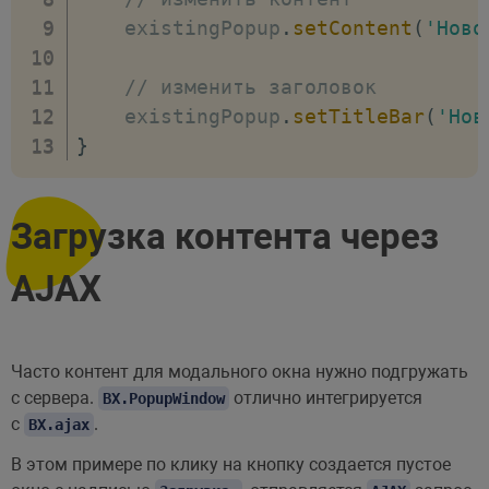
//
    existingPopup
.
setContent
(
'Ново
th
}
// изменить заголовок
}
    existingPopup
.
setTitleBar
(
'Нов
}
)
}
]
}
)
;
Загрузка контента через
// показываем окно
AJAX
        myPopup
.
show
(
)
;
}
)
;
}
)
;
Часто контент для модального окна нужно подгружать
с сервера.
отлично интегрируется
BX.PopupWindow
с
.
BX.ajax
В этом примере по клику на кнопку создается пустое