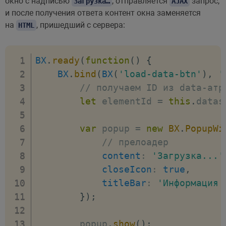
окно с надписью
, отправляется
запрос,
Загрузка…
AJAX
и после получения ответа контент окна заменяется
на
, пришедший с сервера:
HTML
BX
.
ready
(
function
(
)
{
BX
.
bind
(
BX
(
'load-data-btn'
)
,
'
// получаем ID из data-атр
let
 elementId 
=
this
.
datas
var
 popup 
=
new
BX
.
PopupWi
// прелоадер
content
:
'Загрузка...'
closeIcon
:
true
,
titleBar
:
'Информация 
}
)
;
        popup
.
show
(
)
;