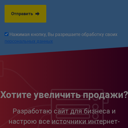
font-weight
:
 bold
;
color
:
 #f00
;
Отправить
}
Нажимая кнопку, Вы разрешаете обработку своих
персональных данных
Хотите увеличить продажи?
Разработаю сайт для бизнеса и
настрою все источники интернет-