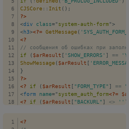
if
(
!
defined
(
"B_PROLOG_INCLUDED"
)
CJSCore
::
Init
(
)
;
?>
<
div
class
=
"
system-auth-form
"
>
<
h3
>
<?=
GetMessage
(
'SYS_AUTH_FORM_
<?
// сообщения об ошибках при заполн
if
(
$arResult
[
'SHOW_ERRORS'
]
==
'Y
ShowMessage
(
$arResult
[
'ERROR_MESSA
}
?>
<?
if
(
$arResult
[
"FORM_TYPE"
]
==
"
<
form
name
=
"
system_auth_form
<?=
$a
<?
if
(
$arResult
[
"BACKURL"
]
<
>
''
)
<
input
type
=
"
hidden
"
name
=
"
backurl
<?
endif
;
?>
<?
<?
foreach
(
$arResult
[
"POST"
]
as
$