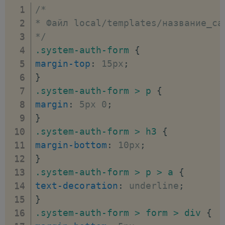
/*

</
script
>
* Файл local/templates/название_са
<
div
>
*/
<
span
>
<?=
GetMessage
(
'SYS_AUTH_FOR
.system-auth-form
{
<
span
>
<
input
type
=
"
password
"
name
=
margin-top
:
 15px
;
</
div
>
}
<?
if
(
$arResult
[
"SECURE_AUTH"
]
)
:
.system-auth-form > p
{
<!-- код удален -->
margin
:
 5px 0
;
<?
endif
?>
}
<?
if
(
$arResult
[
"CAPTCHA_CODE"
]
)
:
.system-auth-form > h3
{
<
div
class
=
"
captcha
"
>
margin-bottom
:
 10px
;
<
h4
>
<?
echo
GetMessage
(
'SYS_AUTH_F
}
<
input
type
=
"
hidden
"
name
=
"
captcha
.system-auth-form > p > a
{
<
img
src
=
"
/bitrix/tools/captcha.ph
text-decoration
:
 underline
;
<
span
>
<?=
GetMessage
(
'SYS_AUTH_FOR
}
<
span
>
<
input
type
=
"
text
"
name
=
"
cap
.system-auth-form > form > div
{
</
div
>