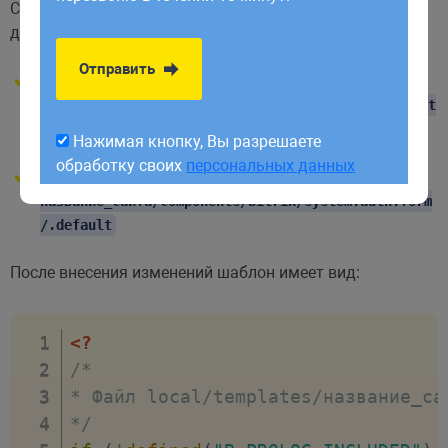
обработку своих
персональных данных
Cкопируем шаблон компонента и оформим под наш
дизайн:
Отправить
Откуда:
bitrix/components/bitrix/system.auth.form/templat
es/.default
Нажимая кнопку, Вы разрешаете
обработку своих
персональных данных
Куда:
local/templates/
название_сайта/components/bitrix/system.auth.form
/.default
После внесения изменений шаблон имеет вид:
<?
/*

* Файл local/templates/название_са
*/