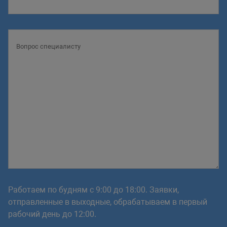
cursor
:
 pointer
;
border-bottom
:
 1px dashed #333
;
position
:
 relative
;
top
:
 -3px
;
margin-left
:
 5px
;
}
.system-auth-form > form > div.sub
width
:
 50%
;
padding
:
 5px
;
background
:
 #333
;
color
:
 #fff
;
border
:
 none
;
margin-top
:
 10px
;
}
Работаем по будням с 9:00 до 18:00. Заявки,
отправленные в выходные, обрабатываем в первый
.system-auth-form i
{
рабочий день до 12:00.
font-style
:
 normal
;