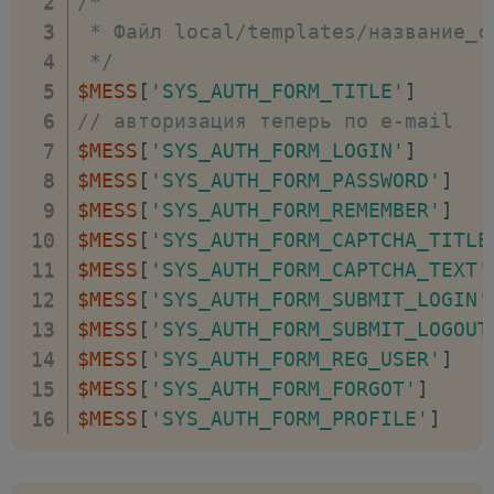
/*

<
input
type
=
"
hidden
"
name
=
"
<?=
$ke
 * Файл local/templates/название_с
<?
endforeach
;
?>
 */
<
input
type
=
"
hidden
"
name
=
"
AUTH_FO
$MESS
[
'SYS_AUTH_FORM_TITLE'
]
<
input
type
=
"
hidden
"
name
=
"
TYPE
"
v
// авторизация теперь по e-mail
<
div
>
$MESS
[
'SYS_AUTH_FORM_LOGIN'
]
<
span
>
<?=
GetMessage
(
'SYS_AUTH_FOR
$MESS
[
'SYS_AUTH_FORM_PASSWORD'
]
<
span
>
<
input
type
=
"
text
"
name
=
"
USE
$MESS
[
'SYS_AUTH_FORM_REMEMBER'
]
</
div
>
$MESS
[
'SYS_AUTH_FORM_CAPTCHA_TITLE
<
script
>
$MESS
[
'SYS_AUTH_FORM_CAPTCHA_TEXT'
BX
.
ready
(
function
(
)
{
$MESS
[
'SYS_AUTH_FORM_SUBMIT_LOGIN'
var
 loginCookie 
=
BX
.
getCookie
(
"
<?
$MESS
[
'SYS_AUTH_FORM_SUBMIT_LOGOUT
if
(
loginCookie
)
{
$MESS
[
'SYS_AUTH_FORM_REG_USER'
]
var
 form 
=
 document
.
forms
[
"system_
$MESS
[
'SYS_AUTH_FORM_FORGOT'
]
var
 loginInput 
=
 form
.
elements
[
"US
$MESS
[
'SYS_AUTH_FORM_PROFILE'
]
loginInput
.
value 
=
 loginCookie
;
}
}
)
;