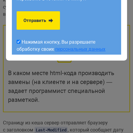
обработку своих
персональных данных
сумма не совпадает с контрольной суммой страницы
в кеше — кеш перезаписывается.
Отправить
Нажимая кнопку, Вы разрешаете
обработку своих
персональных данных
В каком месте html-кода производить
замены (на клиенте и на сервере) —
задает программист специальной
разметкой.
Страницу из кеша сервер отправляет браузеру
с заголовком
, который сообщает дату
Last-Modified