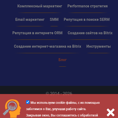
Комплексный маркетинг
Performance стратегия
Email маркетинг
SMM
Репутация в поиске SERM
Репутация в интернете ORM
Создание сайтов на Bitrix
Создание интернет-магазина на Bitrix
Инструменты
Блог
© 2014 - 2026
Мы используем cookie-файлы, с их помощью
Карта сайта
заботимся о Вас, улучшая работу сайта.
Закрывая окно, Вы соглашаетесь с обработкой