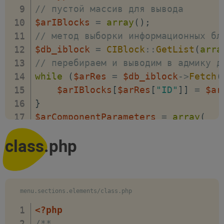
// пустой массив для вывода
$arIBlocks
=
array
(
)
;
// метод выборки информационных бл
$db_iblock
=
CIBlock
::
GetList
(
arra
// перебираем и выводим в адмику д
while
(
$arRes
=
$db_iblock
->
Fetch
(
$arIBlocks
[
$arRes
[
"ID"
]
]
=
$ar
}
$arComponentParameters
=
array
(
"GROUPS"
=>
array
(
)
,
class.php
"PARAMETERS"
=>
array
(
"IBLOCK_TYPE"
=>
array
(
"PARENT"
=>
"BASE"
,
"NAME"
=>
"Выберите ти
menu.sections.elements/class.php
"TYPE"
=>
"LIST"
,
<?php
"VALUES"
=>
$arTypesEx
/**
