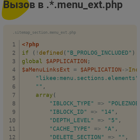
Вызов в .*.menu_ext.php
 */
"TYPE"
=>
"STRING"
,
class
sitemapHtml
extends
CBitrixC
"DEFAULT"
=>
"1"
,
{
)
,
/**

"DELETE_SECTION"
=>
array
(
.sitemap_section.menu_ext.php
     * ID секций для фильтра

"PARENT"
=>
"DATA_SOUR
<?php
     *

"NAME"
=>
"Исключения 
if
(
!
defined
(
"B_PROLOG_INCLUDED"
)
     * @var array

"TYPE"
=>
"STRING"
,
global
$APPLICATION
;
     */
"DEFAULT"
=>
""
,
$aMenuLinksExt
=
$APPLICATION
->
Inc
public
$arSectionId
=
array
(
)
;
)
,
"likee:menu.sections.elements"
/**

"DELETE_ELEMENT"
=>
array
(
""
,
     * данные элементов и разделов

"PARENT"
=>
"DATA_SOUR
array
(
     *

"NAME"
=>
"Исключения 
"IBLOCK_TYPE"
=>
"POLEZNOE
     * @var array

"TYPE"
=>
"STRING"
,
"IBLOCK_ID"
=>
"14"
,
     */
"DEFAULT"
=>
""
,
"DEPTH_LEVEL"
=>
"5"
,
public
$menuItems
=
array
(
)
;
)
,
"CACHE_TYPE"
=>
"A"
,
/**

"CACHE_TIME"
=>
array
(
"DEF
"DELETE_SECTION"
=>
""
,
     * выполняет основной код комп
)
,