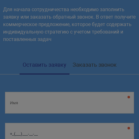
     *

Для начала сотрудничества необходимо заполнить
     * @return void

заявку или заказать обратный звонок. В ответ получите
     */
коммерческое предложение, которое будет содержать
public
function
onIncludeCompo
индивидуальную стратегию с учетом требований и
{
поставленных задач
Loc
::
loadMessages
(
__FILE__
}
/**

Оставить заявку
Заказать звонок
     * проверяем установку модуля 
     *

     * @return void

     */
protected
function
checkModule
{
// если модуль не подключе
if
(
!
Loader
::
includeModule
// выводим сообщение в