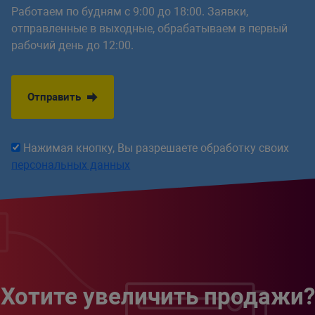
Работаем по будням с 9:00 до 18:00. Заявки,
// настройки $arParams ID 
отправленные в выходные, обрабатываем в первый
$arParams
[
'IBLOCK_ID'
]
=
i
рабочий день до 12:00.
// настройки $arParams уро
$arParams
[
'DEPTH_LEVEL'
]
=
// настройки $arParams иск
Отправить
$arParams
[
'DELETE_SECTION'
// настройки $arParams иск
Нажимая кнопку, Вы разрешаете обработку своих
$arParams
[
'DELETE_ELEMENT'
персональных данных
return
$arParams
;
}
/**

     * подготовка массива $arResul
     *

     * @return array

     */
Хотите увеличить продажи?
protected
function
getResult
(
)