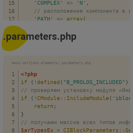
'COMPLEX'
=>
'N'
,
// расположение компонента в в
'PATH'
=>
array
(
// идентификатор верхнего 
.parameters.php
'ID'
=>
'likee'
,
// название верхнего уровн
'NAME'
=>
'Лайки'
,
)
menu.sections.elements/.parameters.php
)
;
<?php
if
(
!
defined
(
"B_PROLOG_INCLUDED"
)
// проверяем установку модуля «Инф
if
(
!
CModule
::
IncludeModule
(
'ibloc
return
;
}
// получаем массив всех типов инфо
$arTypesEx
=
CIBlockParameters
::
Ge