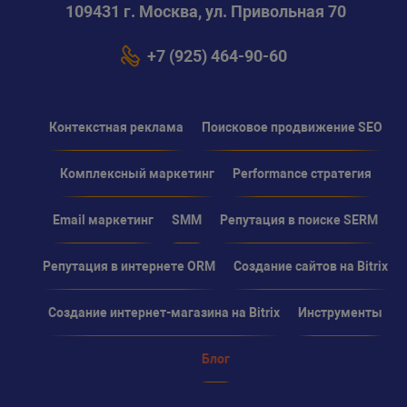
109431 г. Москва, ул. Привольная 70
// кеш сбрасываем при 
$taggedCache
->
register
+7 (925) 464-90-60
//********************
// Секции             
//********************
Контекстная реклама
Поисковое продвижение SEO
// поля 
$arSelect
=
array
(
Комплексный маркетинг
Performance стратегия
'ID'
,
'DEPTH_LEVEL'
,
Email маркетинг
SMM
Репутация в поиске SERM
'NAME'
,
'SECTION_PAGE_URL'
Репутация в интернете ORM
Создание сайтов на Bitrix
'IBLOCK_SECTION_ID
)
;
Создание интернет-магазина на Bitrix
Инструменты
// фильтр
Блог
$arFilter
=
array
(
'IBLOCK_ID'
=>
$th