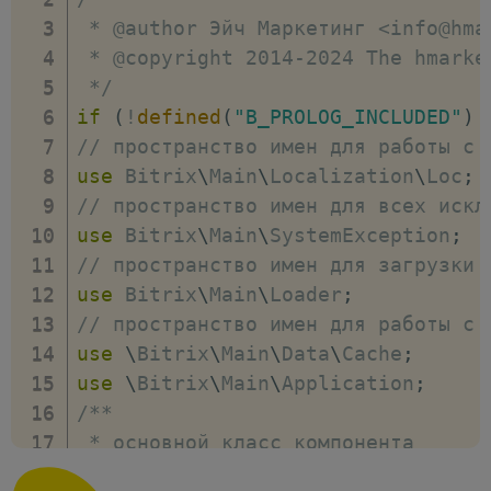
"DEFAULT"
=>
""
,
 * @author Эйч Маркетинг <info@hmar
"ADDITIONAL_VALUES"
=>
 * @copyright 2014-2024 The hmarket
"REFRESH"
=>
"Y"
,
 */
)
,
if
(
!
defined
(
"B_PROLOG_INCLUDED"
)
"IBLOCK_ID"
=>
array
(
// пространство имен для работы с 
"PARENT"
=>
"BASE"
,
use
Bitrix
\
Main
\
Localization
\
Loc
;
"NAME"
=>
"Выберите ро
// пространство имен для всех искл
"TYPE"
=>
"LIST"
,
use
Bitrix
\
Main
\
SystemException
;
"VALUES"
=>
$arIBlocks
// пространство имен для загрузки 
"DEFAULT"
=>
''
,
use
Bitrix
\
Main
\
Loader
;
"MULTIPLE"
=>
"N"
,
// пространство имен для работы с 
"ADDITIONAL_VALUES"
=>
use
\
Bitrix
\
Main
\
Data
\
Cache
;
"REFRESH"
=>
"Y"
,
use
\
Bitrix
\
Main
\
Application
;
)
,
/**

"DEPTH_LEVEL"
=>
array
(
 * основной класс компонента

"PARENT"
=>
"DATA_SOUR
 * 

"NAME"
=>
"Уровень вло