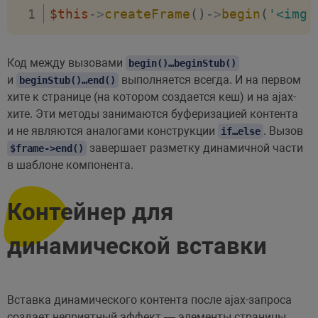
$this
->
createFrame
(
)
->
begin
(
'<img 
Код между вызовами
begin()…beginStub()
и
выполняется всегда. И на первом
beginStub()…end()
хите к странице (на котором создается кеш) и на ajax-
хите. Эти методы занимаются буферизацией контента
и не являются аналогами конструкции
. Вызов
if…else
завершает разметку динамичной части
$frame->end()
в шаблоне компонента.
Контейнер для
динамической вставки
Вставка динамического контента после ajax-запроса
создает неприятный эффект — элементы страницы