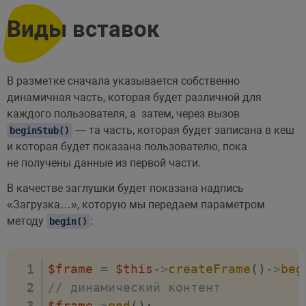
Виды вставок
В разметке сначала указывается собственно
динамичная часть, которая будет различной для
каждого пользователя, а затем, через вызов
— та часть, которая будет записана в кеш
beginStub()
и которая будет показана пользователю, пока
не получены данные из первой части.
В качестве заглушки будет показана надпись
«Загрузка…», которую мы передаем параметром
методу
:
begin()
$frame
=
$this
->
createFrame
(
)
->
beg
// динамический контент
$frame
->
end
(
)
;