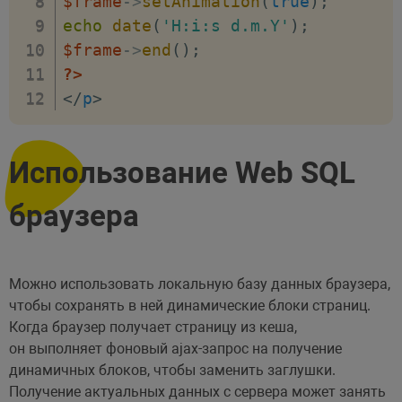
$frame
->
setAnimation
(
true
)
;
echo
date
(
'H:i:s d.m.Y'
)
;
$frame
->
end
(
)
;
?>
</
p
>
Использование Web SQL
браузера
Можно использовать локальную базу данных браузера,
чтобы сохранять в ней динамические блоки страниц.
Когда браузер получает страницу из кеша,
он выполняет фоновый ajax-запрос на получение
динамичных блоков, чтобы заменить заглушки.
Получение актуальных данных с сервера может занять