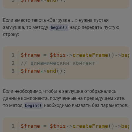
Если вместо текста «Загрузка…» нужна пустая
заглушка, то методу
надо передать пустую
begin()
строку:
$frame
=
$this
->
createFrame
(
)
->
beg
// динамический контент
$frame
->
end
(
)
;
Если необходимо, чтобы в заглушке отображались
данные компонента, полученные на предыдущем хите,
то метод
необходимо вызвать без параметров:
begin()
$frame
=
$this
->
createFrame
(
)
->
beg