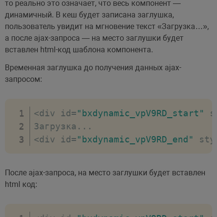
то реально это означает, что весь компонент —
динамичный. В кеш будет записана заглушка,
пользователь увидит на мгновение текст «Загрузка…»,
а после ajax-запроса — на место заглушки будет
вставлен html-код шаблона компонента.
Временная заглушка до получения данных ajax-
запросом:
<
div id
=
"bxdynamic_vpV9RD_start"
 s
Загрузка
...
<
div id
=
"bxdynamic_vpV9RD_end"
 sty
После ajax-запроса, на место заглушки будет вставлен
html код: