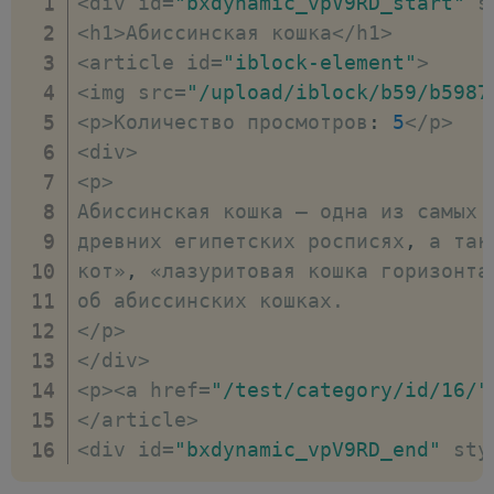
<
div id
=
"bxdynamic_vpV9RD_start"
 s
<
h1
>
Абиссинская кошка
<
/
h1
>
<
article id
=
"iblock-element"
>
<
img src
=
"/upload/iblock/b59/b5987
<
p
>
Количество просмотров
:
5
<
/
p
>
<
div
>
<
p
>
Абиссинская кошка — одна из самых 
древних египетских росписях
,
 а так
кот»
,
 «лазуритовая кошка горизонта
об абиссинских кошках
.
<
/
p
>
<
/
div
>
<
p
>
<
a href
=
"/test/category/id/16/"
<
/
article
>
<
div id
=
"bxdynamic_vpV9RD_end"
 sty