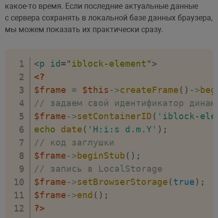
какое-то время. Если последние актуальные данные
с сервера сохранять в локальной базе данных браузера,
мы можем показать их практически сразу.
<
p
id
=
"
iblock-element
"
>
<?
$frame
=
$this
->
createFrame
(
)
->
beg
// задаем свой идентификатор динам
$frame
->
setContainerID
(
'iblock-ele
echo
date
(
'H:i:s d.m.Y'
)
;
// код заглушки
$frame
->
beginStub
(
)
;
// запись в LocalStorage
$frame
->
setBrowserStorage
(
true
)
;
$frame
->
end
(
)
;
?>