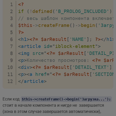
<?
if
(
!
defined
(
'B_PROLOG_INCLUDED'
)
// весь шаблон компонента включает
$this
->
createFrame
(
)
->
begin
(
'Загру
?>
<
h1
>
<?=
$arResult
[
'NAME'
]
;
?>
</
h1
>
<
article
id
=
"
iblock-element
"
>
<
img
src
=
"
<?=
$arResult
[
'DETAIL_PI
<
p
>
Количество просмотров: 
<?=
$arR
<
div
>
<?=
$arResult
[
'DETAIL_TEXT'
]
<
p
>
<
a
href
=
"
<?=
$arResult
[
'SECTION
</
article
>
Если код
$this->createFrame()->begin('Загрузка...');
стоит в начале компонента и нигде не завершается
(зона в этом случае завершается автоматически),