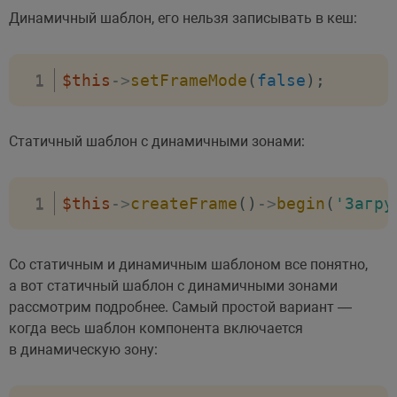
Динамичный шаблон, его нельзя записывать в кеш:
$this
->
setFrameMode
(
false
)
;
Статичный шаблон с динамичными зонами:
$this
->
createFrame
(
)
->
begin
(
'Загру
Со статичным и динамичным шаблоном все понятно,
а вот статичный шаблон с динамичными зонами
рассмотрим подробнее. Самый простой вариант —
когда весь шаблон компонента включается
в динамическую зону: