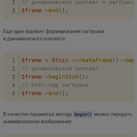
// динамический контент = заглушка
$frame
->
end
(
)
;
Еще один вариант формирования заглушки
и динамического контента:
$frame
=
$this
->
createFrame
(
)
->
beg
// динамический контент
$frame
->
beginStub
(
)
;
// html-код заглушки
$frame
->
end
(
)
;
В качестве параметра методу
можно передать
begin()
анимированное изображение: