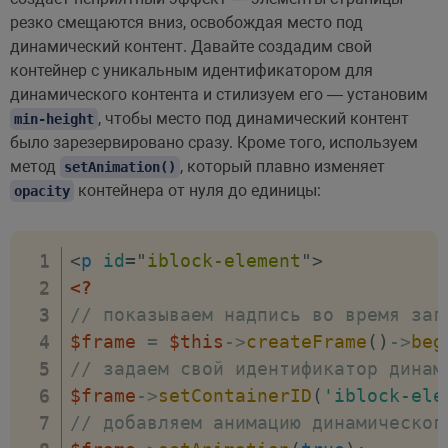
резко смещаются вниз, освобождая место под
динамический контент. Давайте создадим свой
контейнер с уникальным идентификатором для
динамического контента и стилизуем его — установим
, чтобы место под динамический контент
min-height
было зарезервировано сразу. Кроме того, используем
метод
, который плавно изменяет
setAnimation()
контейнера от нуля до единицы:
opacity
<
p
id
=
"
iblock-element
"
>
<?
// показываем надпись во время заг
$frame
=
$this
->
createFrame
(
)
->
beg
// задаем свой идентификатор динам
$frame
->
setContainerID
(
'iblock-ele
// добавляем анимацию динамическог