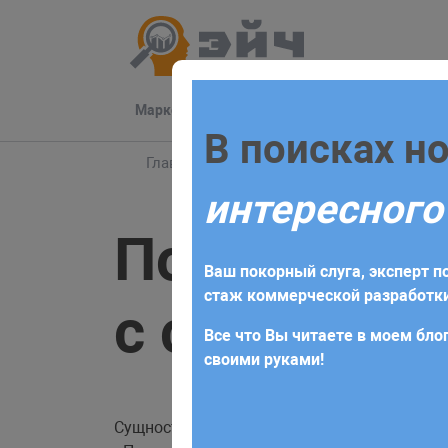
Маркетинг
Разработка
Техподдер
Заполните 
В поисках н
Главная
Блог
Bitrix
Понятие сущност
интересного
Для начала сотрудничества нео
Понятие су
получите коммерческое предлож
Ваш покорный слуга, эксперт по
требований и поставленных за
стаж коммерческой разработки
с сущность
Все что Вы читаете в моем блог
своими руками!
Сущность — это таблица в базе данных. Ка