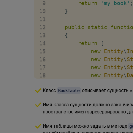
return
'my_book'
}
public
static
functi
{
return
[
new
Entity
\
I
new
Entity
\
S
new
Entity
\
S
new
Entity
\
D
]
;
Класс
описывает сущность «
BookTable
}
}
Имя класса сущности должно заканчив
пространстве имен зарезервировано дл
Имя таблицы можно задать в методе
g