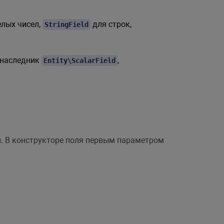
лых чисел,
для строк,
StringField
с-наследник
,
Entity\ScalarField
и. В конструкторе поля первым параметром