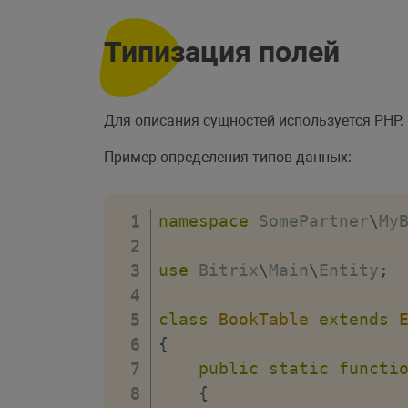
Типизация полей
Для описания сущностей используется PHP.
Пример определения типов данных:
namespace
SomePartner
\
My
use
Bitrix
\
Main
\
Entity
;
class
BookTable
extends
{
public
static
functi
{