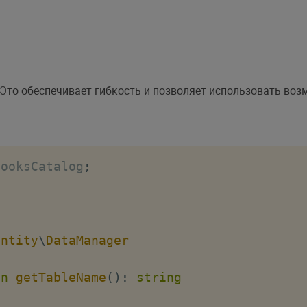
 Это обеспечивает гибкость и позволяет использовать воз
BooksCatalog
;
Entity
\
DataManager
on
getTableName
(
)
:
string