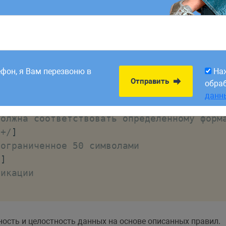
мя, Фамилия, Пароль, Логин.
 их описывают в формате, который ядро системы воспри
8:00. Заявки,
На
Отправить
рабатываем в первый
обра
ефон, я Вам перезвоню в
На
данн
Отправить
обра
икатор книги, который генерируется автома
данн
rimary
]
должна соответствовать определенному форм
]
+
/
]
 ограниченное 50 символами
0
]
ликации
ость и целостность данных на основе описанных правил.