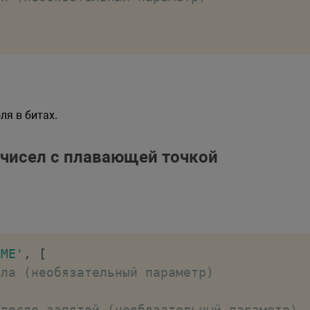
ля в битах.
я чисел с плавающей точкой
AME'
,
[
сла (необязательный параметр)
 после запятой (необязательный параметр)