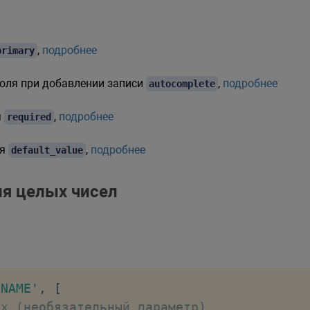
,
подробнее
primary
оля при добавлении записи
,
подробнее
autocomplete
я
,
подробнее
required
ля
,
подробнее
default_value
ния целых чисел
'NAME'
,
[
ах (необязательный параметр)