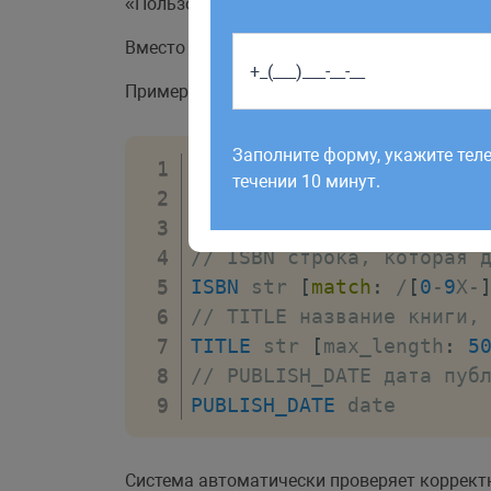
«Пользователь» может включать поля: ID, И
Вместо программирования каждой сущности
Пример для каталога книг:
Работаем по будням с 9:00 до 1
отправленные в выходные, об
Заполните форму, укажите тел
рабочий день до 12:00.
течении 10 минут.
// ID уникальный идентиф
ID
int
[
autoincrement
,
 p
// ISBN строка, которая 
ISBN
 str 
[
match
:
/
[
0
-
9
X
-
// TITLE название книги,
TITLE
 str 
[
max_length
:
5
// PUBLISH_DATE дата пуб
PUBLISH_DATE
 date
Система автоматически проверяет корректн