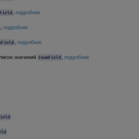
,
подробнее
Field
,
подробнее
,
подробнее
nField
список значений
,
подробнее
EnumField
ield
eld