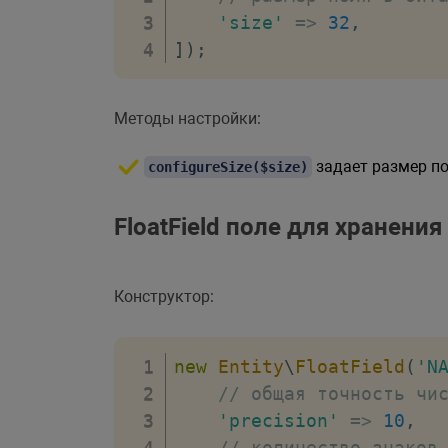
'size'
=>
32
,
]
)
;
Методы настройки:
задает размер по
configureSize($size)
FloatField поле для хранени
Конструктор:
new
Entity
\
FloatField
(
'N
// общая точность чи
'precision'
=>
10
,
// количество знаков