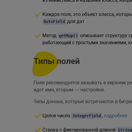
из неймспейса и названия класса, напр
Каждое поле, это объект класса, котор
для дат
DateField
Метод
описывает структуру с
getMap()
работающий с простыми значениями, ко
Типы полей
Поля рекомендуется называть в верхнем р
идет имя, вторым — настройки.
Типы данных, которые встречаются в битри
Целое число
,
подробнее
IntegerField
Строка с фиксированной длиной
String