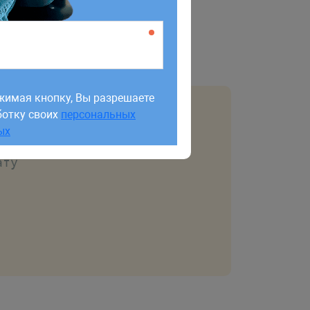
нимает как конфигурацию.
жимая кнопку, Вы разрешаете
ботку своих
персональных
жимая кнопку, Вы разрешаете
ых
ботку своих
персональных
тически
ых
ату