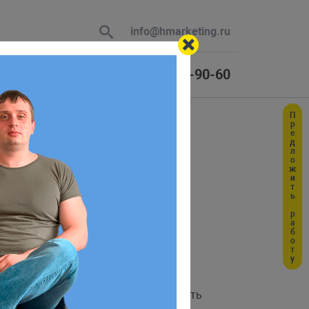
info@hmarketing.ru
+7 (925) 464-90-60
Предложить работу
 В ответ
а
ю с учетом
кс
колонкам таблицы. Например, сущность