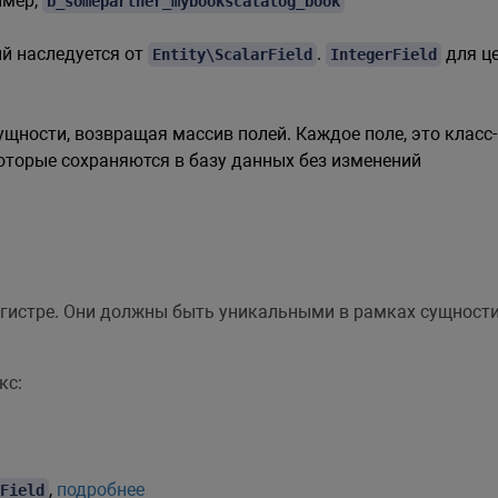
имер,
b_somepartner_mybookscatalog_book
ый наследуется от
.
для це
Entity\ScalarField
IntegerField
ущности, возвращая массив полей. Каждое поле, это клас
торые сохраняются в базу данных без изменений
егистре. Они должны быть уникальными в рамках сущност
кс:
,
подробнее
Field