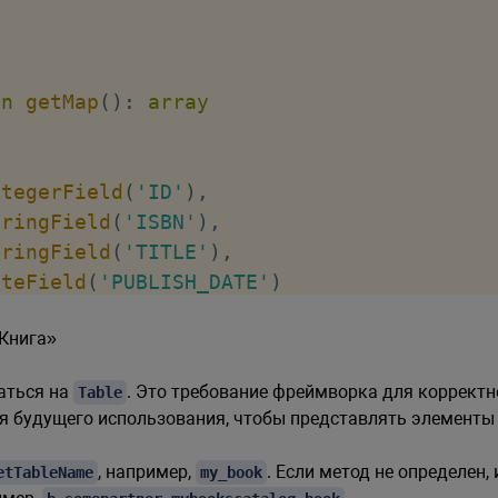
;
on
getMap
(
)
:
array
ntegerField
(
'ID'
)
,
tringField
(
'ISBN'
)
,
tringField
(
'TITLE'
)
,
ateField
(
'PUBLISH_DATE'
)
Книга»
аться на
. Это требование фреймворка для корректн
Table
я будущего использования, чтобы представлять элементы 
, например,
. Если метод не определен
etTableName
my_book