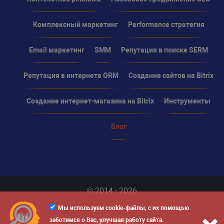
Комплексный маркетинг
Performance стратегия
Email маркетинг
SMM
Репутация в поиске SERM
Репутация в интернете ORM
Создание сайтов на Bitrix
Создание интернет-магазина на Bitrix
Инструменты
Блог
© 2014 - 2026
Мы используем cookie-файлы, с их помощью
Карта сайта
заботимся о Вас, улучшая работу сайта.