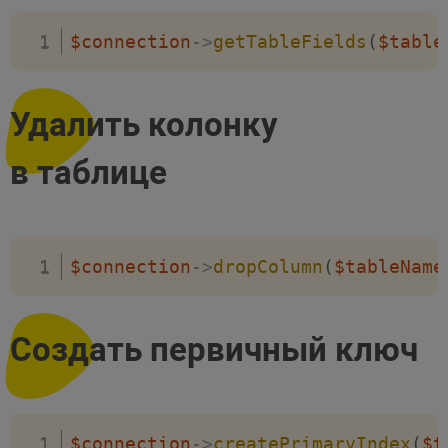
$connection
->
getTableFields
(
$table
Удалить колонку
в таблице
$connection
->
dropColumn
(
$tableName
Создать первичный ключ
$connection
->
createPrimaryIndex
(
$t