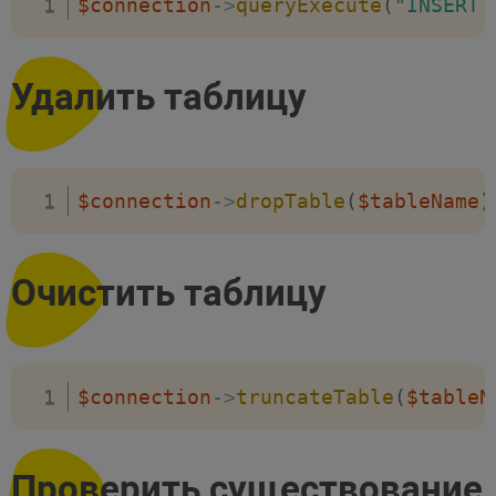
$connection
->
queryExecute
(
"INSERT 
Удалить таблицу
$connection
->
dropTable
(
$tableName
)
Очистить таблицу
$connection
->
truncateTable
(
$tableN
Проверить существование