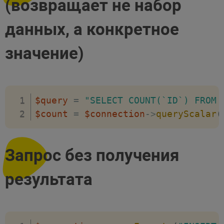
(возвращает не набор
данных, а конкретное
значение)
$query
=
"SELECT COUNT(`ID`) FROM 
$count
=
$connection
->
queryScalar
(
Запрос без получения
результата