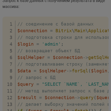
Запрос к базе данных с получением результата в виде
'login'
=>
'bitrix4'
,
// имя польз
массива:
'password'
=>
'.....'
,
// пароль п
'options'
=>
2.0
,
)
,
// соединение с базой данных
)
,
$connection
=
Bitrix
\
Main
\
Applicat
'readonly'
=>
true
,
// подготовка строки для использов
)
,
$login
=
'admin'
;
/*..*/
// возвращает объект БД
)
;
$sqlHelper
=
$connection
->
getSqlHe
// подготавливаем строку (заменяет
$data
=
$sqlHelper
->
forSql
(
$login
,
// запрос к БД
$query
=
"SELECT `NAME`, `LAST_NAM
// метод выполняет запрос к базе д
$result
=
$connection
->
query
(
$quer
// делает выборку значений полей в
if
(
$user
=
$result
->
fetch
(
)
)
{