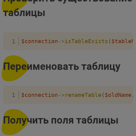
таблицы
$connection
->
isTableExists
(
$tableN
Переименовать таблицу
$connection
->
renameTable
(
$oldName
,
Получить поля таблицы