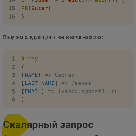
PR
(
$user
)
;
}
Получим следующий ответ в виде массива:
Array
(
[
NAME
]
=>
[
LAST_NAME
]
=>
[
EMAIL
]
=>
 ivanov
.
s@host14
.
)
Скалярный запрос