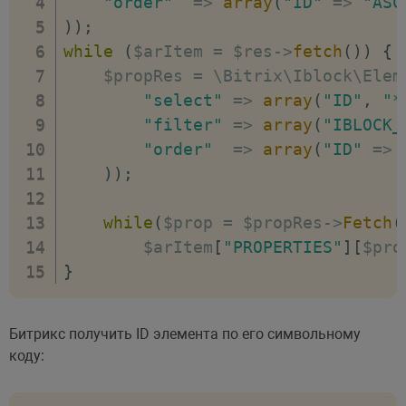
"order"
=>
array
(
"ID"
=>
"ASC
)
)
;
while
(
$arItem 
=
 $res
-
>
fetch
(
)
)
{
    $propRes 
=
 \Bitrix\Iblock\Elem
"select"
=>
array
(
"ID"
,
"*
"filter"
=>
array
(
"IBLOCK_
"order"
=>
array
(
"ID"
=>
)
)
;
while
(
$prop 
=
 $propRes
-
>
Fetch
(
        $arItem
[
"PROPERTIES"
]
[
$pro
}
Битрикс получить ID элемента по его символьному
коду: