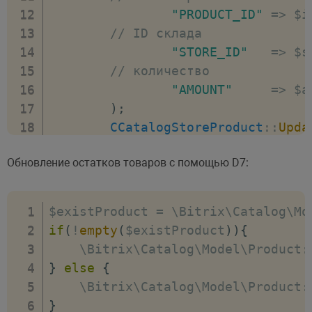
"PRODUCT_ID"
=>
 $i
// ID склада		
"STORE_ID"
=>
 $s
// количество
"AMOUNT"
=>
 $a
)
;
CCatalogStoreProduct
:
:
Upda
}
Обновление остатков товаров с помощью D7:
$existProduct 
=
 \Bitrix\Catalog\Mo
if
(
!
empty
(
$existProduct
)
)
{
    \Bitrix\Catalog\Model\Product
:
}
else
{
    \Bitrix\Catalog\Model\Product
:
}