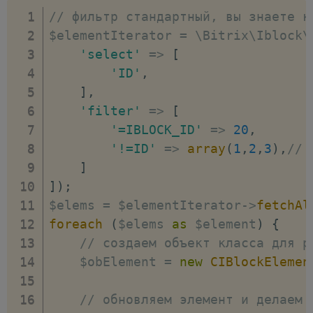
// фильтр стандартный, вы знаете к
$elementIterator 
=
 \Bitrix\Iblock\
'select'
=>
[
'ID'
,
]
,
'filter'
=>
[
'=IBLOCK_ID'
=>
20
,
'!=ID'
=>
array
(
1
,
2
,
3
)
,
// 
]
]
)
;
$elems 
=
 $elementIterator
-
>
fetchAl
foreach
(
$elems 
as
 $element
)
{
// создаем объект класса для р
    $obElement 
=
new
CIBlockElemen
// обновляем элемент и делаем 