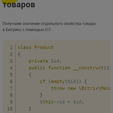
товаров
Получаем значение отдельного свойства товара
в Битрикс с помощью D7:
class
Product
{
private
 $id
;
public
function
__construct
(
$i
{
if
(
empty
(
$id
)
)
{
throw
new
\
Bitrix
\
Main
}
        $
this
-
>
id 
=
 $id
;
}