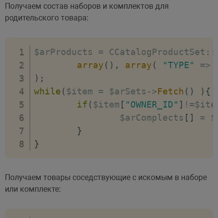
Получаем состав наборов и комплектов для
родительского товара:
$arProducts 
=
 CCatalogProductSet
:
:
array
(
)
,
array
(
"TYPE"
=>
)
;
while
(
$item 
=
 $arSets
-
>
Fetch
(
)
)
{
if
(
$item
[
"OWNER_ID"
]
!=
$ite
		$arComplects
[
]
=
 $
}
}
Получаем товары соседствующие с искомым в наборе
или комплекте: