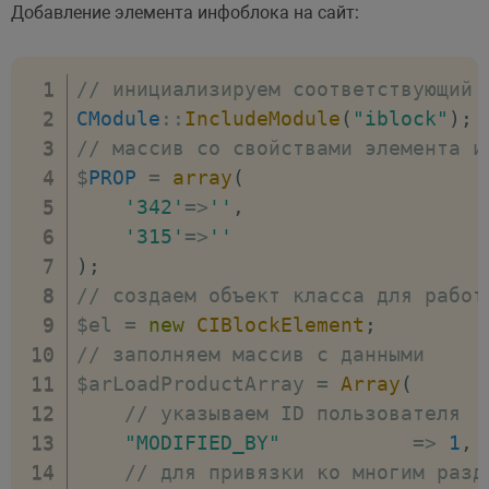
Добавление элемента инфоблока на сайт:
// инициализируем соответствующий 
CModule
:
:
IncludeModule
(
"iblock"
)
;
// массив со свойствами элемента и
$
PROP
=
array
(
'342'
=>
''
,
'315'
=>
''
)
;
// создаем объект класса для работ
$el 
=
new
CIBlockElement
;
// заполняем массив с данными
$arLoadProductArray 
=
Array
(
// указываем ID пользователя
"MODIFIED_BY"
=>
1
,