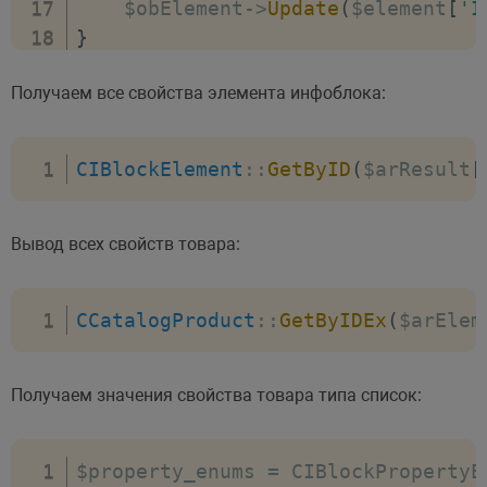
    $obElement
-
>
Update
(
$element
[
'I
}
Получаем все свойства элемента инфоблока:
CIBlockElement
:
:
GetByID
(
$arResult
[
Вывод всех свойств товара:
CCatalogProduct
:
:
GetByIDEx
(
$arElem
Получаем значения свойства товара типа список:
$property_enums 
=
 CIBlockPropertyE