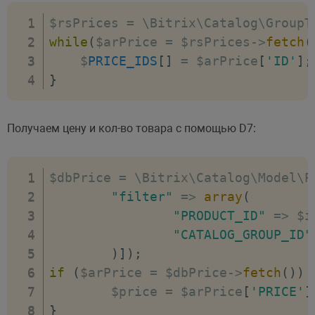
$rsPrices 
=
 \Bitrix\Catalog\GroupT
while
(
$arPrice 
=
 $rsPrices
-
>
fetch
(
    $
PRICE_IDS
[
]
=
 $arPrice
[
'ID'
]
;
}
Получаем цену и кол-во товара с помощью D7:
$dbPrice 
=
 \Bitrix\Catalog\Model\P
"filter"
=>
array
(
"PRODUCT_ID"
=>
 $i
"CATALOG_GROUP_ID"
)
]
)
;
if
(
$arPrice 
=
 $dbPrice
-
>
fetch
(
)
)
	$price 
=
 $arPrice
[
'PRICE'
]
}