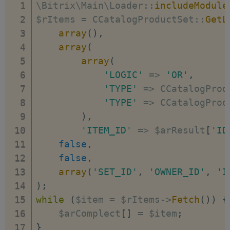
\Bitrix\Main\Loader
:
:
includeModule
$rItems 
=
 CCatalogProductSet
:
:
GetL
array
(
)
,
array
(
array
(
'LOGIC'
=>
'OR'
,
'TYPE'
=>
 CCatalogProd
'TYPE'
=>
 CCatalogProd
)
,
'ITEM_ID'
=>
 $arResult
[
'ID
false
,
false
,
array
(
'SET_ID'
,
'OWNER_ID'
,
'I
)
;
while
(
$item 
=
 $rItems
-
>
Fetch
(
)
)
{
    $arComplect
[
]
=
 $item
;
}