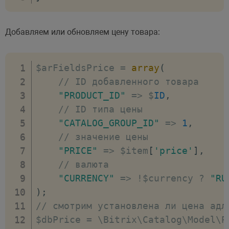
Добавляем или обновляем цену товара:
$arFieldsPrice 
=
array
(
// ID добавленного товара
"PRODUCT_ID"
=>
 $
ID
,
// ID 
"CATALOG_GROUP_ID"
=>
1
,
// значе
"PRICE"
=>
 $item
[
'price'
]
,
// валюта			
"CURRENCY"
=>
!
$currency 
?
"RU
)
;
// смотрим установлена ли цена адл
$dbPrice 
=
 \Bitrix\Catalog\Model\P