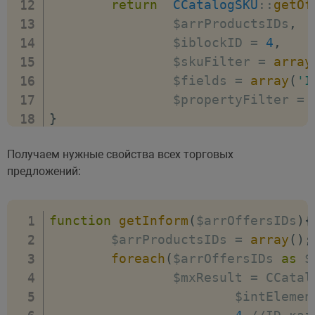
return
CCatalogSKU
:
:
getOf
		$arrProductsIDs
,
		$iblockID 
=
4
,
		$skuFilter 
=
array
		$fields 
=
array
(
'I
		$propertyFilter 
=
}
Получаем нужные свойства всех торговых
print_r
(
getInform
(
array
(
45
,
87
,
98
)
)
предложений:
function
getInform
(
$arrOffersIDs
)
{
	$arrProductsIDs 
=
array
(
)
;
foreach
(
$arrOffersIDs 
as
 $
		$mxResult 
=
 CCatal
			$intEleme