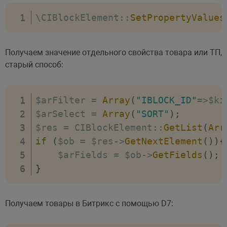
\CIBlockElement
:
:
SetPropertyValues
Получаем значение отдельного свойства товара или ТП,
старый способ:
$arFilter 
=
Array
(
"IBLOCK_ID"
=>
$ki
$arSelect 
=
Array
(
"SORT"
)
;
$res 
=
 CIBlockElement
:
:
GetList
(
Arr
if
(
$ob 
=
 $res
-
>
GetNextElement
(
)
)
{
    $arFields 
=
 $ob
-
>
GetFields
(
)
;
}
Получаем товары в Битрикс с помощью D7: