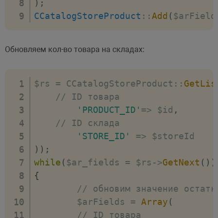
)
;
        echo 
"Добавили цену у това
CCatalogStoreProduct
:
:
Add
(
$arField
}
else
{
        echo 
"Ошибка добавления це
}
Обновляем кол-во товара на складах:
}
$rs 
=
 CCatalogStoreProduct
:
:
GetLis
// ID товара
'PRODUCT_ID'
=>
 $id
,
// ID склада		
'STORE_ID'
=>
)
)
;
while
(
$ar_fields 
=
 $rs
-
>
GetNext
(
)
)
{
// обновим значение остатк
	$arFields 
=
Array
(
// ID товара