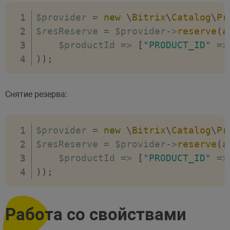
$provider 
=
new
\
Bitrix
\
Catalog
\
Pr
$resReserve 
=
 $provider
-
>
reserve
(
a
$productId
=>
[
"PRODUCT_ID"
=>
)
)
;
Снятие резерва:
$provider 
=
new
\
Bitrix
\
Catalog
\
Pr
$resReserve 
=
 $provider
-
>
reserve
(
a
$productId
=>
[
"PRODUCT_ID"
=>
)
)
;
Работа со свойствами