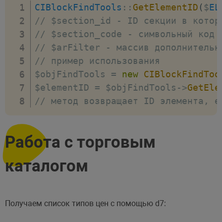
CIBlockFindTools
:
:
GetElementID
(
$
EL
// $section_id - ID секции в котор
// $section_code - символьный код 
// $arFilter - массив дополнительн
// пример использования
$objFindTools 
=
new
CIBlockFindToo
$elementID 
=
 $objFindTools
-
>
GetEle
// метод возвращает ID элемента, е
Работа с торговым
каталогом
Получаем список типов цен с помощью d7: