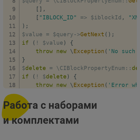
$query 
=
 \CIBlockPropertyEnum
:
:
Get
[
]
,
[
"IBLOCK_ID"
=>
 $iblockId
,
"XM
)
;
$value 
=
 $query
-
>
GetNext
(
)
;
if
(
!
 $value
)
{
throw
new
\
Exception
(
'No such 
}
$
delete
=
 \CIBlockPropertyEnum
:
:
de
if
(
!
 $
delete
)
{
throw
new
\
Exception
(
'Error wh
}
Работа с наборами
и комплектами