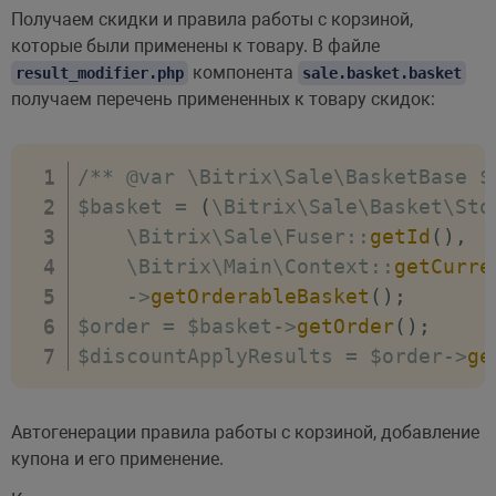
Получаем скидки и правила работы с корзиной,
которые были применены к товару. В файле
компонента
result_modifier.php
sale.basket.basket
получаем перечень примененных к товару скидок:
/** @var \Bitrix\Sale\BasketBase $
$basket 
=
(
\Bitrix\Sale\Basket\Sto
    \Bitrix\Sale\Fuser
:
:
getId
(
)
,
    \Bitrix\Main\Context
:
:
getCurre
-
>
getOrderableBasket
(
)
;
$order 
=
 $basket
-
>
getOrder
(
)
;
$discountApplyResults 
=
 $order
-
>
ge
Автогенерации правила работы с корзиной, добавление
купона и его применение.