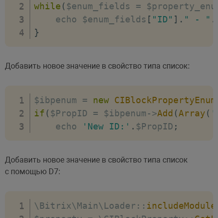
while
(
$enum_fields 
=
 $property_enu
    echo $enum_fields
[
"ID"
]
.
" - "
.
}
Добавить новое значение в свойство типа список:
$ibpenum 
=
new
CIBlockPropertyEnum
if
(
$PropID 
=
 $ibpenum
-
>
Add
(
Array
(
'
    echo 
'New ID:'
.
$PropID
;
Добавить новое значение в свойство типа список
с помощью D7:
\Bitrix\Main\Loader
:
:
includeModule