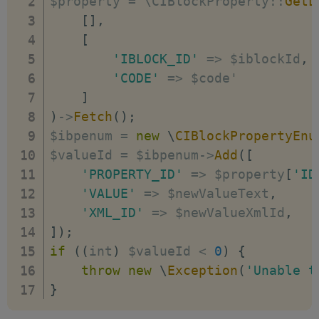
$property 
=
 \CIBlockProperty
:
:
GetL
[
]
,
[
'IBLOCK_ID'
=>
 $iblockId
,
'CODE'
=>
 $code'

]
)
-
>
Fetch
(
)
;
$ibpenum 
=
new
\
CIBlockPropertyEnu
$valueId 
=
 $ibpenum
-
>
Add
(
[
'PROPERTY_ID'
=>
 $property
[
'ID
'VALUE'
=>
 $newValueText
,
'XML_ID'
=>
 $newValueXmlId
,
]
)
;
if
(
(
int
)
 $valueId 
<
0
)
{
throw
new
\
Exception
(
'Unable t
}