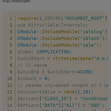
Код генерации:
require
(
$_SERVER
[
"DOCUMENT_ROOT"
]
.
use Bitrix\Sale\Internals
;
CModule
:
:
IncludeModule
(
"catalog"
)
;
CModule
:
:
IncludeModule
(
"iblock"
)
;
CModule
:
:
IncludeModule
(
"sale"
)
;
global $
APPLICATION
;
$unixStart 
=
strtotime
(
date
(
"d.m.Y
// 12 часов
$unixEnd 
=
 $unixStart
+
43200
;
$xcount 
=
0
;
// размер случайной скидки от 1 до
$discountValue 
=
rand
(
1
,
10
)
;
$Actions
[
"CLASS_ID"
]
=
"CondGroup"
$Actions
[
"DATA"
]
[
"All"
]
=
"AND"
;