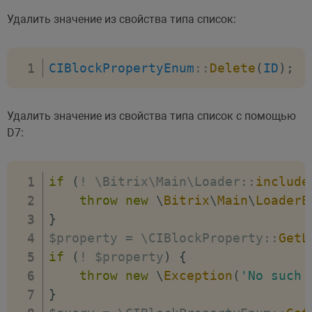
Удалить значение из свойства типа список:
CIBlockPropertyEnum
:
:
Delete
(
ID
)
;
Удалить значение из свойства типа список с помощью
D7:
if
(
!
 \Bitrix\Main\Loader
:
:
include
throw
new
\
Bitrix
\
Main
\
LoaderE
}
$property 
=
 \CIBlockProperty
:
:
GetL
if
(
!
 $property
)
{
throw
new
\
Exception
(
'No such 
}