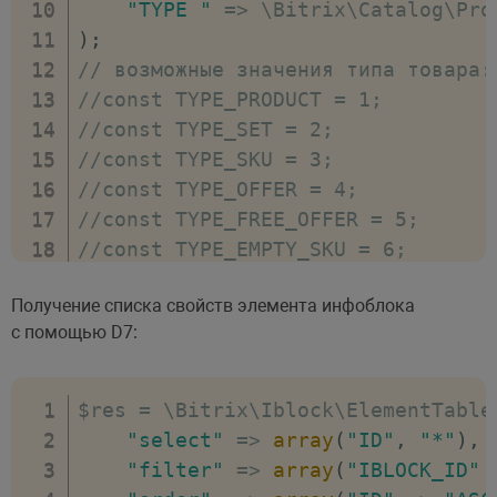
"TYPE "
=>
 \Bitrix\Catalog\Pro
// добавить не удалось, выводи
)
;
    echo $el
-
>
LAST_ERROR
;
// возможные значения типа товара:
}
//const TYPE_PRODUCT = 1;
//const TYPE_SET = 2;
//const TYPE_SKU = 3;
//const TYPE_OFFER = 4;
//const TYPE_FREE_OFFER = 5;
//const TYPE_EMPTY_SKU = 6;
if
(
CCatalogProduct
:
:
Add
(
$productFi
Получение списка свойств элемента инфоблока
// элемент инфоблока превращен
с помощью D7:
}
else
{
// произошла ошибка
}
$res 
=
 \Bitrix\Iblock\ElementTable
"select"
=>
array
(
"ID"
,
"*"
)
,
"filter"
=>
array
(
"IBLOCK_ID"