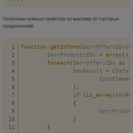
Получаем нужные свойства по массиву id торговых
предложений:
function
getInform
(
$arrOffersIDs
)
{
	$arrProductsIDs 
=
array
(
)
;
foreach
(
$arrOffersIDs 
as
 $
		$mxResult 
=
 CCatal
			$intEleme
)
;
if
(
is_array
(
$mxRe
{
			$arrProdu
}
}