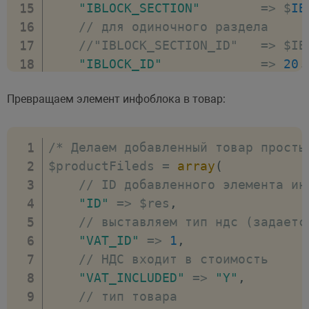
"IBLOCK_SECTION"
=>
 $
IB
// для одиночного раздела     
//"IBLOCK_SECTION_ID"   => $IB
"IBLOCK_ID"
=>
20
,
"IBLOCK_TYPE"
=>
'as
Превращаем элемент инфоблока в товар:
"PROPERTY_VALUES"
=>
 $
PR
"NAME"
=>
 $
NA
"ACTIVE"
=>
"Y"
/* Делаем добавленный товар просты
"CODE"
=>
 $
CO
$productFileds 
=
array
(
//"PREVIEW_TEXT"        => "те
// ID добавленного элемента ин
//"DETAIL_TEXT"         => "те
"ID"
=>
 $res
,
//"DETAIL_PICTURE"      => CFi
// выставляем тип ндс (задаетс
)
;
"VAT_ID"
=>
1
,
$res 
=
 $el
-
>
Add
(
$arLoadProductArra
// НДС входит в стоимость
if
(
$res
>
0
)
{
"VAT_INCLUDED"
=>
"Y"
,
// успешно добавили, в $res хр
// тип товара
}
else
{