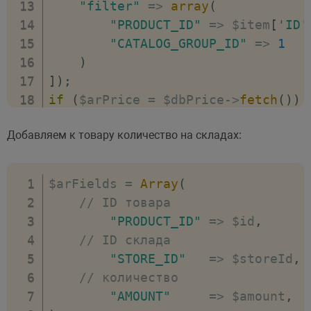
"filter"
=>
array
(
"PRODUCT_ID"
=>
 $item
[
'ID'
"CATALOG_GROUP_ID"
=>
1
)
]
)
;
if
(
$arPrice 
=
 $dbPrice
-
>
fetch
(
)
)
// если цена установлена, то о
Добавляем к товару количество на складах:
    $result 
=
 \Bitrix\Catalog\Mode
if
(
$result
-
>
isSuccess
(
)
)
{
        echo 
"Обновили цену у това
$arFields 
=
Array
(
}
else
{
// ID товара
        echo 
"Ошибка обновления це
"PRODUCT_ID"
=>
 $id
,
}
// ID склада
}
else
{
"STORE_ID"
=>
 $storeId
,
// если цены нет, то добавляем
// количество
    $result 
=
 \Bitrix\Catalog\Mode
"AMOUNT"
=>
 $amount
,
if
(
$result
-
>
isSuccess
(
)
)
{