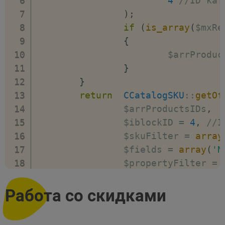
4
//ID кат
)
;
if
(
is_array
(
$mxRe
{
			$arrProdu
}
}
return
CCatalogSKU
:
:
getOf
		$arrProductsIDs
,
		$iblockID 
=
4
,
//I
		$skuFilter 
=
array
		$fields 
=
array
(
'N
		$propertyFilter 
=
}
print_r
(
getInform
(
array
(
45
,
87
,
98
)
)
Работа со скидками