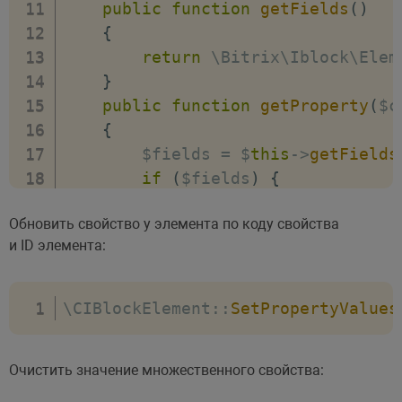
public
function
getFields
(
)
{
return
 \Bitrix\Iblock\Elem
}
public
function
getProperty
(
$c
{
        $fields 
=
 $
this
-
>
getFields
if
(
$fields
)
{
            $iblock 
=
 \Bitrix\Iblo
Обновить свойство у элемента по коду свойства
            $element 
=
 $iblock
-
>
ge
и ID элемента:
            $property 
=
 $element
-
>
}
return
 $property 
?
 $proper
\CIBlockElement
:
:
SetPropertyValues
}
}
Очистить значение множественного свойства: