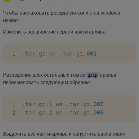
Чтобы распаковать резервную копию на windows
нужно:
Изменить расширение первой части архива:
.
tar
.
gz на 
.
tar
.
gz
.
001
Разрешение всех остальных томов
архива
gzip
переименовать следующим образом:
.
tar
.
gz
.
1
 на 
.
tar
.
gz
.
002
.
tar
.
gz
.
2
 на 
.
tar
.
gz
.
003
Выделить все части архива и запустить распаковку