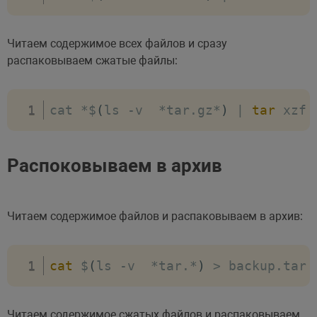
Читаем содержимое всех файлов и сразу
распаковываем сжатые файлы:
cat 
*
$
(
ls 
-
v  
*
tar
.
gz
*
)
|
tar
 xzf 
Распоковываем в архив
Читаем содержимое файлов и распаковываем в архив:
cat
 $
(
ls 
-
v  
*
tar
.
*
)
>
 backup
.
tar
Читаем содержимое сжатых файлов и распаковываем