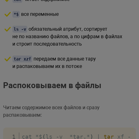
все переменные
*$
обязательный атрибут, сортирует
ls -v
не по названию файлов, а по цифрам в файлах
и строит последовательность
передаем все данные тару
tar xzf
и распаковываем их в потоке
Распоковываем в файлы
Читаем содержимое всех файлов и сразу
распаковываем:
cat 
*
$
(
ls 
-
v  
*
tar
.
*
)
|
tar
 xf 
-