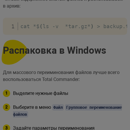
в архив:
cat 
*
$
(
ls 
-
v  
*
tar
.
gz
*
)
>
 backup
.
t
Распаковка в Windows
Для массового переиминования файлов лучше всего
воспользоваться Total Commander:
Выделите нужные файлы
Выберите в меню
Файл
Групповое переименование
файлов
Задайте параметры переименования