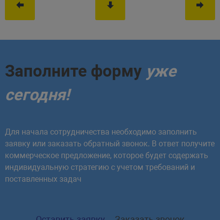
<?
// выводим ссылку и добавляем кл
<
li
>
<
a
href
=
"
<?=
$arItem
[
" LINK"
]
?>
"
cl
<
ul
>
<?
Заполните форму
уже
// для остальных уровней вложеннос
else
:
сегодня!
?>
<?
// выводим ссылку и добавляем кл
<
li
<?
if
(
$arItem
[
"SELECTED"
]
)
:
?>
c
Для начала сотрудничества необходимо заполнить
<
ul
>
заявку или заказать обратный звонок. В ответ получите
<?
endif
?>
коммерческое предложение, которое будет содержать
индивидуальную стратегию с учетом требований и
<?
поставленных задач
// для пунктов, не содержащих подм
else
:
?>
Оставить заявку
Заказать звонок