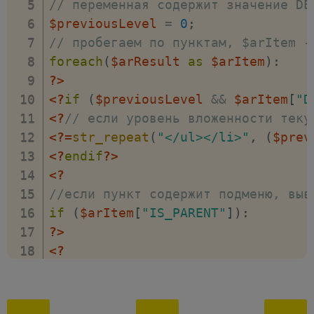
// переменная содержит значение DE
$previousLevel
=
0
;
// пробегаем по пунктам, $arItem -
foreach
(
$arResult
as
$arItem
)
:
?>
<?
if
(
$previousLevel
&&
$arItem
[
"D
<?
// если уровень вложенности теку
<?=
str_repeat
(
"</ul></li>"
,
(
$prev
<?
endif
?>
<?
//если пункт содержит подменю, выв
if
(
$arItem
[
"IS_PARENT"
]
)
:
?>
<?
// если уровень вложенности =1, т.
if
(
$arItem
[
"DEPTH_LEVEL"
]
==
1
)
:
?>