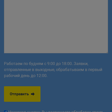
<?
// для пунктов, к которым запрещен
else
:
?>
<?
// если уровень вложенности =1, т.
if
(
$arItem
[
"DEPTH_LEVEL"
]
==
1
)
:
?>
<?
// выводим пустую ссылку и добав
<
li
>
<
a
href
=
"
"
class
=
"
<?
if
(
$arIte
Работаем по будням с 9:00 до 18:00. Заявки,
отправленные в выходные, обрабатываем в первый
<?
рабочий день до 12:00.
// для остальных уровней вложеннос
else
:
?>
Отправить
<?
// выводим пустую ссылку и добав
<
li
>
<
a
href
=
"
"
class
=
"
denied
"
titl
<?
endif
?>