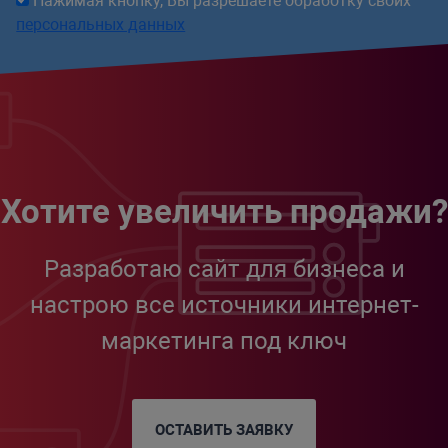
Нажимая кнопку, Вы разрешаете обработку своих
<?
endif
?>
персональных данных
<?
endif
?>
<?
// запоминаем уровень вложенности
$previousLevel
=
$arItem
[
"DEPTH_LE
?>
<?
endforeach
?>
Хотите увеличить продажи?
<?
// если работа завершилась на пунк
Разработаю сайт для бизнеса и
if
(
$previousLevel
>
1
)
:
?>
настрою все источники интернет-
<?=
str_repeat
(
"</ul></li>"
,
(
$prev
маркетинга под ключ
<?
endif
?>
</
ul
>
<?
endif
?>
ОСТАВИТЬ ЗАЯВКУ