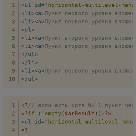
<
ul
id
=
"
horizontal-multilevel-menu
<
li
>
<
a
>
Пункт первого уровня вложен
<
li
>
<
a
>
Пункт первого уровня вложен
<
ul
>
<
li
>
<
a
>
Пункт второго уровня вложен
<
li
>
<
a
>
Пункт второго уровня вложен
</
ul
>
</
li
>
<
li
>
<
a
>
Пункт первого уровня вложен
</
ul
>
<?
// если есть хотя бы 1 пункт мен
<?
if
(
!
empty
(
$arResult
)
)
:
?>
<
ul
id
=
"
horizontal-multilevel-menu
<?