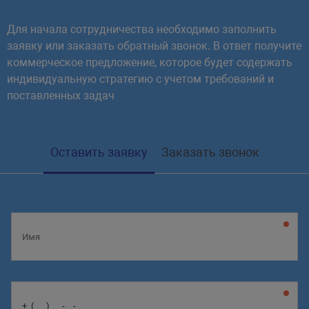
"HEIGHT"
=>
$attributes
[
"height"
]
,
"WIDTH"
=>
$attributes
[
"width"
]
,
Для начала сотрудничества необходимо заполнить
"SUBDIR"
=>
preg_replace
(
'#^/([a-z
заявку или заказать обратный звонок. В ответ получите
"FILE_NAME"
=>
preg_replace
(
'#^/([
коммерческое предложение, которое будет содержать
индивидуальную стратегию с учетом требований и
)
;
поставленных задач
$arImage
=
CFile
::
ResizeImageGet
(
$
$imgSrc
=
'<div class="baguettebox
$imgSrc
.=
'<img class="b-lazy" sr
Оставить заявку
Заказать звонок
$imgSrc
.=
'</a></div>'
;
// заполнение $arResult новым соде
$arResult
[
"DETAIL_TEXT"
]
=
str_rep
}
?>