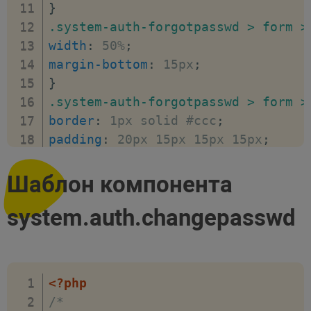
}
</
form
>
.system-auth-forgotpasswd > form >
<
p
>
<
a
href
=
"
<?=
$arResult
[
"AUTH_AU
width
:
 50%
;
<
script
type
=
"
text/javascript
"
>
margin-bottom
:
 15px
;
document
.
bform
.
USER_LOGIN
.
focus
(
)
;
}
</
script
>
.system-auth-forgotpasswd > form >
</
div
>
border
:
 1px solid #ccc
;
padding
:
 20px 15px 15px 15px
;
position
:
 relative
;
margin-top
:
 25px
;
Шаблон компонента
}
system.auth.changepasswd
.system-auth-forgotpasswd > form >
position
:
 absolute
;
top
:
 -10px
;
font-weight
:
 normal
;
<?php
font-size
:
 16px
;
/*

background
:
 #eee
;