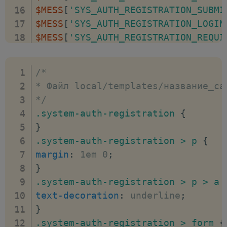
<
div
>
$MESS
[
'SYS_AUTH_REGISTRATION_SUBMI
<
span
>
<?=
GetMessage
(
'SYS_AUTH_REG
$MESS
[
'SYS_AUTH_REGISTRATION_LOGIN
<
span
>
<
input
type
=
"
text
"
name
=
"
USE
$MESS
[
'SYS_AUTH_REGISTRATION_REQUI
</
div
>
$MESS
[
'SYS_AUTH_REGISTRATION_AUTH'
<
div
>
<
span
>
<?=
GetMessage
(
'SYS_AUTH_REG
/*

<
span
>
<
input
type
=
"
text
"
name
=
"
USE
* Файл local/templates/название_са
</
div
>
*/
<
div
>
.system-auth-registration
{
<
span
>
<?=
GetMessage
(
'SYS_AUTH_REG
}
<
span
>
<
input
type
=
"
password
"
name
=
.system-auth-registration > p
{
</
div
>
margin
:
 1em 0
;
<?php
if
(
$arResult
[
"SECURE_AUTH"
]
}
<!-- код удален -->
.system-auth-registration > p > a
<?php
endif
;
?>
text-decoration
:
 underline
;
<
div
>
}
<
span
>
<?=
GetMessage
(
'SYS_AUTH_REG
.system-auth-registration > form
{