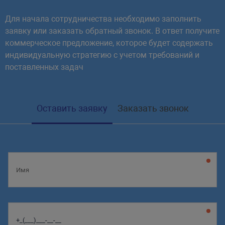
.system-auth-changepasswd > form >
Для начала сотрудничества необходимо заполнить
width
:
 30%
;
заявку или заказать обратный звонок. В ответ получите
padding
:
 5px
;
коммерческое предложение, которое будет содержать
background
:
 #333
;
индивидуальную стратегию с учетом требований и
color
:
 #fff
;
поставленных задач
border
:
 none
;
}
.system-auth-changepasswd i
{
Оставить заявку
Заказать звонок
font-style
:
 normal
;
font-weight
:
 bold
;
color
:
 #f00
;
}