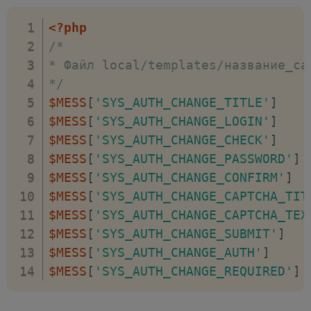
border
:
 1px solid #ccc
;
<?php
endif
;
?>
}
<?php
<
input
type
=
"
hidden
"
name
=
"
AUTH_FO
.system-auth-forgotpasswd > form >
/*

<
input
type
=
"
hidden
"
name
=
"
TYPE
"
v
margin-top
:
 25px
;
* Файл local/templates/название_са
<
div
>
}
*/
<
span
>
<?=
GetMessage
(
'SYS_AUTH_CHA
.system-auth-forgotpasswd > form >
$MESS
[
'SYS_AUTH_CHANGE_TITLE'
]
<
span
>
<
input
type
=
"
text
"
name
=
"
USE
width
:
 30%
;
$MESS
[
'SYS_AUTH_CHANGE_LOGIN'
]
</
div
>
padding
:
 5px
;
$MESS
[
'SYS_AUTH_CHANGE_CHECK'
]
<
div
class
=
"
checkword
"
>
background
:
 #333
;
$MESS
[
'SYS_AUTH_CHANGE_PASSWORD'
]
<
span
>
<?=
GetMessage
(
'SYS_AUTH_CHA
color
:
 #fff
;
$MESS
[
'SYS_AUTH_CHANGE_CONFIRM'
]
<
span
>
<
input
type
=
"
text
"
name
=
"
USE
border
:
 none
;
$MESS
[
'SYS_AUTH_CHANGE_CAPTCHA_TIT
</
div
>
}
$MESS
[
'SYS_AUTH_CHANGE_CAPTCHA_TEX
<
div
>
.system-auth-forgotpasswd i
{
$MESS
[
'SYS_AUTH_CHANGE_SUBMIT'
]
<
span
>
<?=
GetMessage
(
'SYS_AUTH_CHA
font-style
:
 normal
;
$MESS
[
'SYS_AUTH_CHANGE_AUTH'
]
<
span
>
<
input
type
=
"
password
"
name
=
font-weight
:
 bold
;
$MESS
[
'SYS_AUTH_CHANGE_REQUIRED'
]
</
div
>
color
:
 #f00
;
<?php
if
(
$arResult
[
"SECURE_AUTH"
]
}