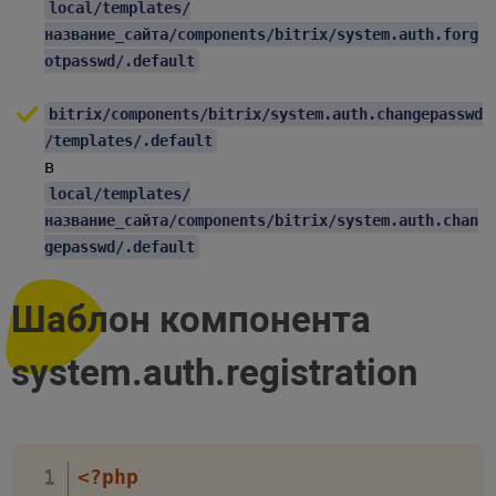
local/templates/
название_сайта/components/bitrix/system.auth.forg
otpasswd/.default
bitrix/components/bitrix/system.auth.changepasswd
/templates/.default
в
local/templates/
название_сайта/components/bitrix/system.auth.chan
gepasswd/.default
Шаблон компонента
system.auth.registration
<?php