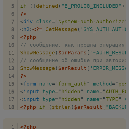
.system-auth-registration > form >
if
(
!
defined
(
"B_PROLOG_INCLUDED"
)
array
(
"HIDE_ICONS"
=>
"Y"
)
position
:
 absolute
;
?>
)
;
top
:
 -10px
;
<
div
class
=
"
system-auth-authorize
"
?>
font-weight
:
 normal
;
<
h2
>
<?=
GetMessage
(
'SYS_AUTH_AUTHO
<?php
endforeach
;
?>
font-size
:
 16px
;
<?php
<?php
endif
;
?>
background
:
 #eee
;
// сообщение, как прошла операция 
<?php
if
(
$arResult
[
"USE_CAPTCHA"
]
padding
:
 0 10px
;
ShowMessage
(
$arParams
[
"~AUTH_RESUL
<
div
class
=
"
captcha
"
>
color
:
 #999
;
// сообщение об ошибке при авториз
<
h3
>
<?=
GetMessage
(
'SYS_AUTH_REGIS
}
ShowMessage
(
$arResult
[
'ERROR_MESSA
<
input
type
=
"
hidden
"
name
=
"
captcha
.system-auth-registration > form >
?>
<
img
src
=
"
/bitrix/tools/captcha.ph
margin-top
:
 10px
;
<
form
name
=
"
form_auth
"
method
=
"
pos
<
span
>
<?=
GetMessage
(
'SYS_AUTH_REG
}
<
input
type
=
"
hidden
"
name
=
"
AUTH_FO
<
span
>
<
input
type
=
"
text
"
name
=
"
cap
.system-auth-registration > form >
<
input
type
=
"
hidden
"
name
=
"
TYPE
"
v
</
div
>
padding-left
:
 1%
;
<?php
if
(
strlen
(
$arResult
[
"BACKUR
<?php
endif
;
?>
}
<
input
type
=
"
hidden
"
name
=
"
backurl
<?php
.system-auth-registration > form >
<?php
endif
;
?>
$APPLICATION
->
IncludeComponent
(
/*
padding-right
:
 1%
;
<?php