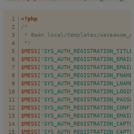
<
p
>
<?=
GetMessage
(
'SYS_AUTH_REGIST
<?php
endif
;
?>
<?php
<
form
method
=
"
post
"
action
=
"
<?=
$a
/*

<?php
if
(
strlen
(
$arResult
[
"BACKUR
 * Файл local/templates/название_с
<
input
type
=
"
hidden
"
name
=
"
backurl
 */
<?php
endif
;
?>
$MESS
[
'SYS_AUTH_REGISTRATION_TITLE
<
input
type
=
"
hidden
"
name
=
"
AUTH_FO
$MESS
[
'SYS_AUTH_REGISTRATION_EMAIL
<
input
type
=
"
hidden
"
name
=
"
TYPE
"
v
$MESS
[
'SYS_AUTH_REGISTRATION_EMAIL
<
div
>
$MESS
[
'SYS_AUTH_REGISTRATION_FNAME
<
span
>
<?=
GetMessage
(
'SYS_AUTH_REG
$MESS
[
'SYS_AUTH_REGISTRATION_LNAME
<
span
>
<
input
type
=
"
text
"
name
=
"
USE
$MESS
[
'SYS_AUTH_REGISTRATION_LOGIN
</
div
>
$MESS
[
'SYS_AUTH_REGISTRATION_PASSW
<
div
>
$MESS
[
'SYS_AUTH_REGISTRATION_CONFI
<
span
>
<?=
GetMessage
(
'SYS_AUTH_REG
$MESS
[
'SYS_AUTH_REGISTRATION_EMAIL
<
span
>
<
input
type
=
"
text
"
name
=
"
USE
$MESS
[
'SYS_AUTH_REGISTRATION_CAPTC
</
div
>
$MESS
[
'SYS_AUTH_REGISTRATION_CAPTC