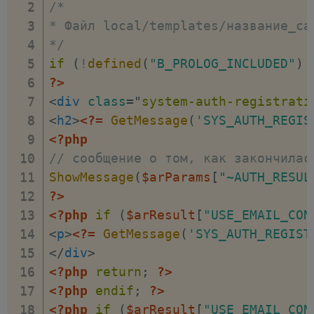
/*

* Файл local/templates/название_са
*/
if
(
!
defined
(
"B_PROLOG_INCLUDED"
)
?>
<
div
class
=
"
system-auth-registrati
<
h2
>
<?=
GetMessage
(
'SYS_AUTH_REGIS
<?php
// сообщение о том, как закончилас
ShowMessage
(
$arParams
[
"~AUTH_RESUL
?>
<?php
if
(
$arResult
[
"USE_EMAIL_CON
<
p
>
<?=
GetMessage
(
'SYS_AUTH_REGIST
</
div
>
<?php
return
;
?>
<?php
endif
;
?>
<?php
if
(
$arResult
[
"USE_EMAIL_CON