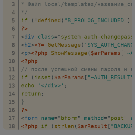
* Файл local/templates/название_са
padding
:
 0 10px
;
*/
color
:
 #999
;
if
(
!
defined
(
"B_PROLOG_INCLUDED"
)
}
?>
.system-auth-forgotpasswd > form >
<
div
class
=
"
system-auth-changepass
margin-top
:
 10px
;
<
h2
>
<?=
GetMessage
(
'SYS_AUTH_CHANG
}
<
p
>
<?php
ShowMessage
(
$arParams
[
"~A
.system-auth-forgotpasswd > form >
<?php
display
:
 block
;
// после успешной смены пароля и в
}
if
(
isset
(
$arParams
[
"~AUTH_RESULT"
.system-auth-forgotpasswd > form >
echo
'</div>'
;
margin-bottom
:
 5px
;
return
;
}
}
.system-auth-forgotpasswd > form >
?>
.system-auth-forgotpasswd > form >
<
form
name
=
"
bform
"
method
=
"
post
"
a
width
:
 100%
;
<?php
if
(
strlen
(
$arResult
[
"BACKUR
padding
:
 5px
;
<
input
type
=
"
hidden
"
name
=
"
backurl