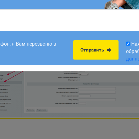
авлять данные через
.
REST API
ного интерфейса для быстрой генерации ключей доступа к
, убедитесь что модуль
ус
астройки продукта > Модули
rest
8:00. Заявки,
На
Отправить
рабатываем в первый
обра
ефон, я Вам перезвоню в
На
данн
Отправить
обра
данн