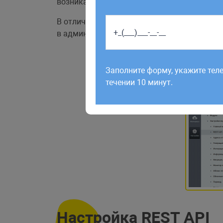
возникает необходимость получать и отпр
В отличие от Битрикс24, в БУС нет встроен
в административную панель
Настройки > Н
Работаем по будням с 9:00 до 1
отправленные в выходные, об
Заполните форму, укажите тел
рабочий день до 12:00.
течении 10 минут.
Настройка REST API