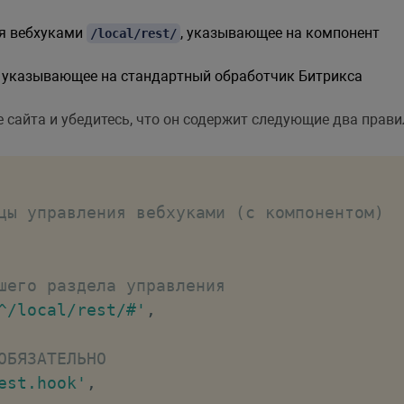
MPLATE'
=>
'.default'
,
У для компонента
ия вебхуками
, указывающее на компонент
/local/rest/
LATES'
=>
[
, указывающее на стандартный обработчик Битрикса
''
,
st'
=>
'event/'
,
 сайта и убедитесь, что он содержит следующие два прави
it'
=>
'event/#id#/'
,
=>
'ap/'
,
=>
'ap/#id#/'
,
цы управления вебхуками (с компонентом)
шего раздела управления
^/local/rest/#'
,
pt:;
"
class
=
"
adm-btn adm-btn-green
"
pupMenu
.
show
(
'rest_hook_menu'
,
this
,
[
ОБЯЗАТЕЛЬНО
est.hook'
,
создание исходящего вебхука