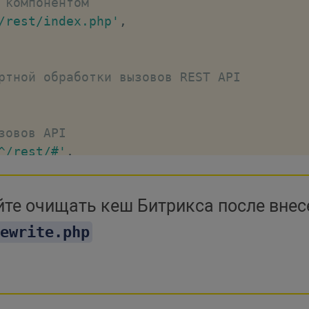
 компонентом
l/rest/event/0/'
,
/rest/index.php'
,
ящий вебхук'
ртной обработки вызовов REST API
создание входящего вебхука
l/rest/ap/0/'
,
щий вебхук'
зовов API
^/rest/#'
,
к

пустым
те очищать кеш Битрикса после внес
тному обработчику
ewrite.php
x/services/rest/index.php'
,