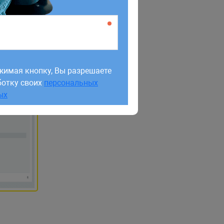
. Для этого перейдите
REST API
тановлен:
жимая кнопку, Вы разрешаете
ботку своих
персональных
жимая кнопку, Вы разрешаете
ых
ботку своих
персональных
ых