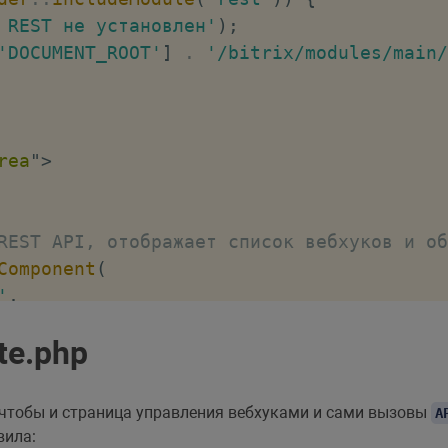
 REST не установлен'
)
;
'DOCUMENT_ROOT'
]
.
'/bitrix/modules/main/
rea
"
>
REST API, отображает список вебхуков и об
Component
(
'
,
te.php
'Y'
,
ей папке
 чтобы и страница управления вебхуками и сами вызовы
A
=>
'/local/rest/'
,
вила: