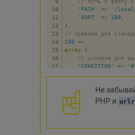
// путь к файлу с
'href'
:
'/loca
'PATH'
=>
'/local
'text'
:
'Исход
'SORT'
=>
100
,
}
,
)
,
{
// правило для станда
// ссылка на 
150
=>
'href'
:
'/loca
array
(
'text'
:
'Входя
// условие для вы
}
'CONDITION'
=>
'#
]
)
"
>
'RULE'
=>
''
,
        Добавить вебху
// ID может быть 
</
a
>
Не забывай
'ID'
=>
''
,
// путь к стандар
PHP и
urlr
</
div
>
'PATH'
=>
'/bitri
'SORT'
=>
200
,
<?php
)
,
// подключаем эпилог