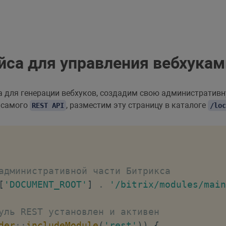
йса для управления вебхукам
а для генерации вебхуков, создадим свою административн
 самого
, разместим эту страницу в каталоге
REST API
/loc
административной части Битрикса
[
'DOCUMENT_ROOT'
]
.
'/bitrix/modules/main
уль REST установлен и активен
der
::
includeModule
(
'rest'
)
)
{