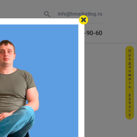
info@hmarketing.ru
+7 (925) 464-90-60
Предложить работу
 В ответ
равление
ю с учетом
трикс: Управление сайтом» (БУС)