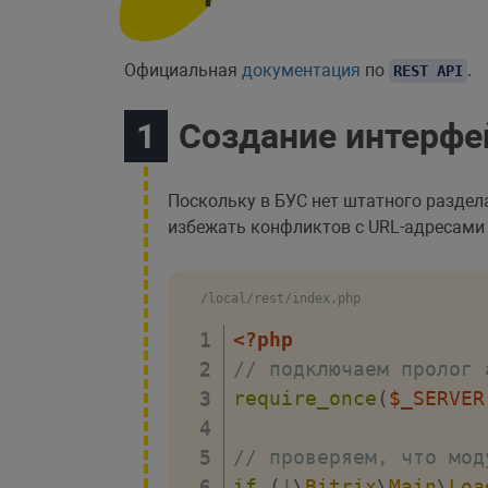
Официальная
документация
по
.
REST API
Создание интерфе
Поскольку в БУС нет штатного раздел
избежать конфликтов с URL-адресами
/local/rest/index.php
<?php
// подключаем пролог 
require_once
(
$_SERVER
// проверяем, что мод
if
(
!
\
Bitrix
\
Main
\
Loa