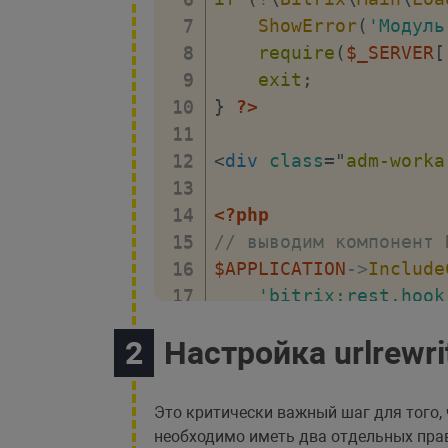
ShowError
(
'Модуль
require
(
$_SERVER
[
exit
;
}
?>
<
div
class
=
"
adm-worka
<?php
// выводим компонент 
$APPLICATION
->
Include
'bitrix:rest.hook
'.default'
,
Настройка urlrewri
[
'SEF_MODE'
=>
// путь к наш
Это критически важный шаг для того,
'SEF_FOLDER'
необходимо иметь два отдельных пра