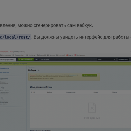
UMENT_ROOT'
]
.
'/bitrix/modules/main/incl
а
равления, можно сгенерировать сам вебхук.
. Вы должны увидеть интерфейс для работы 
c/local/rest/