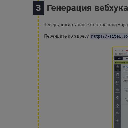
require
(
$_SERVER
[
'DOC
Генерация вебхук
Теперь, когда у нас есть страница уп
Перейдите по адресу
https://site1.lo