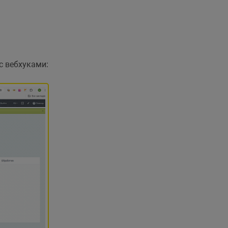
ude/epilog_admin.php'
)
;
с вебхуками: