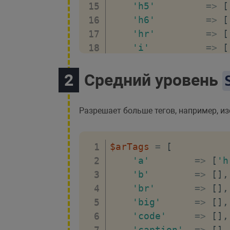
'h5'
=>
[
'h6'
=>
[
'hr'
=>
[
'i'
=>
[
'ins'
=>
[
'li'
=>
[
Средний уровень
'ol'
=>
[
'p'
=>
[
Разрешает больше тегов, например, и
'small'
=>
[
's'
=>
[
'sub'
=>
[
$arTags
=
[
'sup'
=>
[
'a'
=>
[
'h
'strong'
=>
[
'b'
=>
[
]
,
'pre'
=>
[
'br'
=>
[
]
,
'u'
=>
[
'big'
=>
[
]
,
'ul'
=>
[
'code'
=>
[
]
,
]
;
'caption'
=>
[
]
,