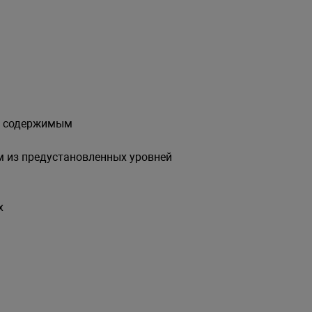
 с содержимым
м из предустановленных уровней
х