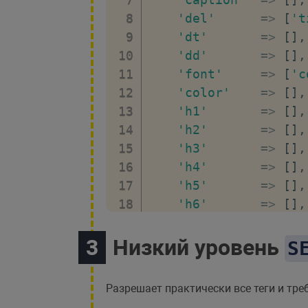
'del'
=>
[
't
'dt'
=>
[
]
,
'dd'
=>
[
]
,
'font'
=>
[
'c
'color'
=>
[
]
,
'h1'
=>
[
]
,
'h2'
=>
[
]
,
'h3'
=>
[
]
,
'h4'
=>
[
]
,
'h5'
=>
[
]
,
'h6'
=>
[
]
,
'hr'
=>
[
]
,
'i'
=>
[
]
,
Низкий уровень
S
'img'
=>
[
's
'ins'
=>
[
't
Разрешает практически все теги и тр
'li'
=>
[
]
,