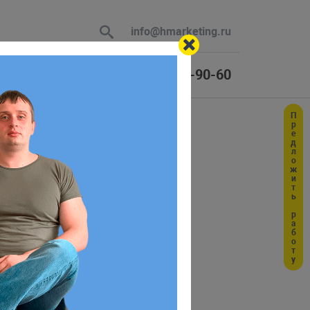
info@hmarketing.ru
+7 (925) 464-90-60
Предложить работу
 В ответ
ю с учетом