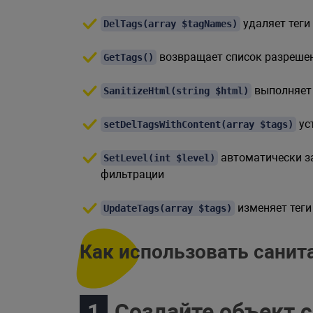
удаляет теги
DelTags(array $tagNames)
возвращает список разрешен
GetTags()
выполняет 
SanitizeHtml(string $html)
ус
setDelTagsWithContent(array $tags)
автоматически за
SetLevel(int $level)
фильтрации
изменяет теги
UpdateTags(array $tags)
Как использовать санит
Создайте объект 