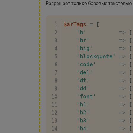
Разрешает только базовые текстовые т
$arTags
=
[
'b'
=>
[
'br'
=>
[
'big'
=>
[
'blockquote'
=>
[
'code'
=>
[
'del'
=>
[
'dt'
=>
[
'dd'
=>
[
'font'
=>
[
'h1'
=>
[
'h2'
=>
[
'h3'
=>
[
'h4'
=>
[