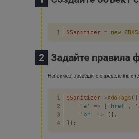
$Sanitizer
=
new
CBXS
Задайте правила 
Например, разрешите определенные т
$Sanitizer
->
AddTags
(
[
'a'
=>
[
'href'
,
'
'br'
=>
[
]
,
]
)
;