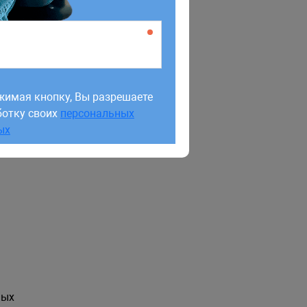
жимая кнопку, Вы разрешаете
ботку своих
персональных
жимая кнопку, Вы разрешаете
ых
ботку своих
персональных
ых
ных