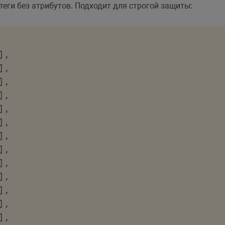
еги без атрибутов. Подходит для строгой защиты:
]
,
]
,
]
,
]
,
]
,
]
,
]
,
]
,
]
,
]
,
]
,
]
,
]
,