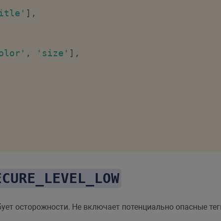
itle'
]
,
olor'
,
'size'
]
,
ECURE_LEVEL_LOW
rc'
,
'alt'
,
'height'
,
'width'
,
'title'
]
,
itle'
]
,
ебует осторожности. Не включает потенциально опасные те