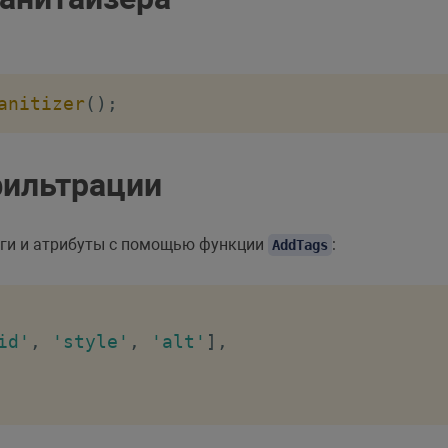
anitizer
(
)
;
фильтрации
еги и атрибуты с помощью функции
:
AddTags
id'
,
'style'
,
'alt'
]
,