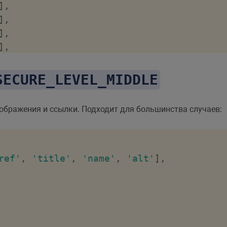
]
,
]
,
]
,
]
,
]
,
]
,
SECURE_LEVEL_MIDDLE
]
,
]
,
зображения и ссылки. Подходит для большинства случаев:
]
,
]
,
]
,
]
,
ref'
,
'title'
,
'name'
,
'alt'
]
,
]
,
]
,
]
,
]
,