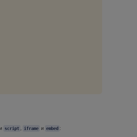
ги
,
и
:
script
iframe
embed