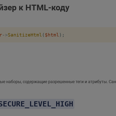
йзер к HTML-коду
r
->
SanitizeHtml
(
$html
)
;
ые наборы, содержащие разрешенные теги и атрибуты. Са
SECURE_LEVEL_HIGH