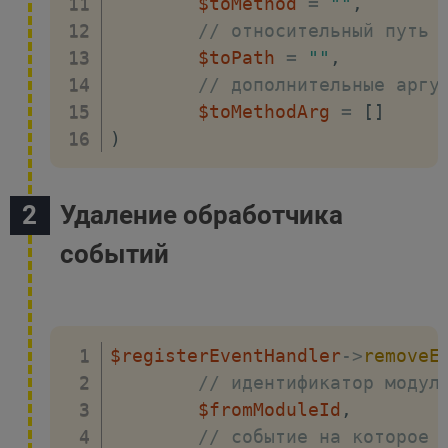
$toMethod
=
""
,
// относительный путь 
$toPath
=
""
,
// дополнительные аргу
$toMethodArg
=
[
]
)
Удаление обработчика
событий
$registerEventHandler
->
removeE
// идентификатор модул
$fromModuleId
,
// событие на которое 