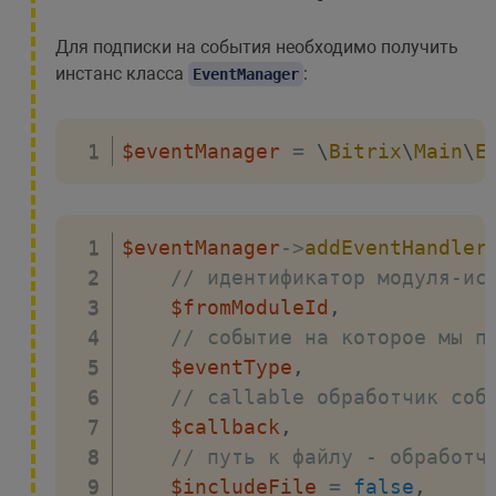
Для подписки на события необходимо получить
инстанс класса
:
EventManager
$eventManager
=
\
Bitrix
\
Main
\
E
$eventManager
->
addEventHandler
// идентификатор модуля-ис
$fromModuleId
,
// событие на которое мы п
$eventType
,
// callable обработчик соб
$callback
,
// путь к файлу - обработч
$includeFile
=
false
,