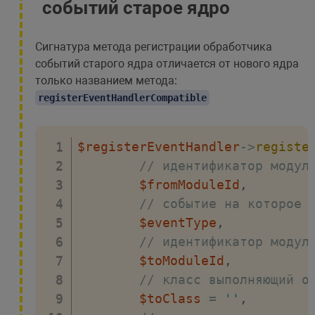
событий старое ядро
Сигнатура метода регистрации обработчика
событий старого ядра отличается от нового ядра
только названием метода:
registerEventHandlerCompatible
$registerEventHandler
->
registe
// идентификатор модул
$fromModuleId
,
// событие на которое 
$eventType
,
// идентификатор модул
$toModuleId
,
// класс выполняющий о
$toClass
=
''
,