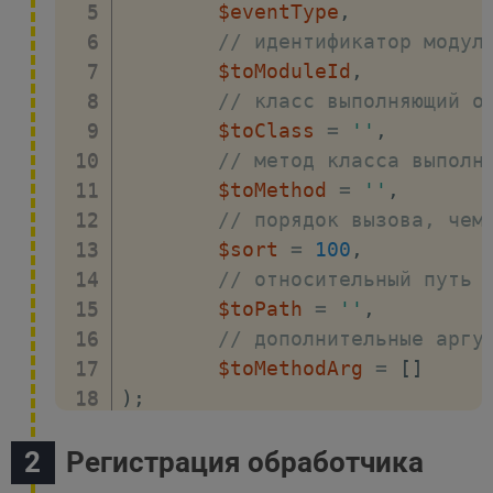
$eventType
,
// идентификатор модул
$toModuleId
,
// класс выполняющий о
$toClass
=
''
,
// метод класса выполн
$toMethod
=
''
,
// порядок вызова, чем
$sort
=
100
,
// относительный путь 
$toPath
=
''
,
// дополнительные аргу
$toMethodArg
=
[
]
)
;
Регистрация обработчика