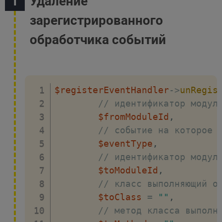
Удаление
зарегистрированного
обработчика событий
$registerEventHandler
->
unRegis
// идентификатор модул
$fromModuleId
,
// событие на которое 
$eventType
,
// идентификатор модул
$toModuleId
,
// класс выполняющий о
$toClass
=
""
,
// метод класса выполн