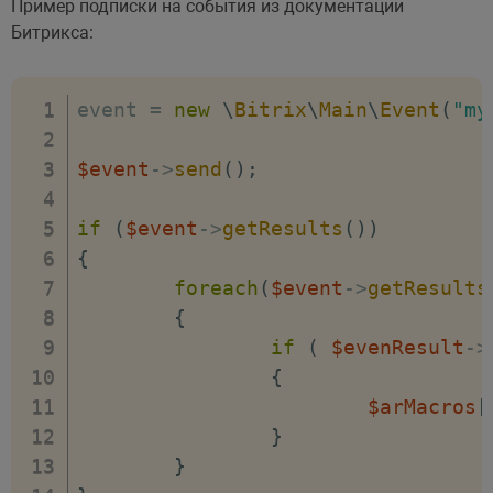
Пример подписки на события из документации
Битрикса:
event 
=
new
\
Bitrix
\
Main
\
Event
(
"my
$event
->
send
(
)
;
if
(
$event
->
getResults
(
)
)
{
foreach
(
$event
->
getResults
{
if
(
$evenResult
->
{
$arMacros
[
}
}