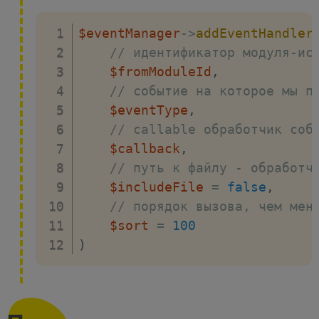
$eventManager
->
addEventHandler
// идентификатор модуля-ис
$fromModuleId
,
// событие на которое мы п
$eventType
,
// callable обработчик соб
$callback
,
// путь к файлу - обработч
$includeFile
=
false
,
// порядок вызова, чем мен
$sort
=
100
)