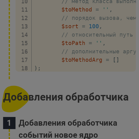
// метод класса выполн
$toMethod
=
''
,
// порядок вызова, чем
$sort
=
100
,
// относительный путь 
$toPath
=
''
,
// дополнительные аргу
$toMethodArg
=
[
]
)
;
Добавления обработчика
Добавления обработчика
событий новое ядро