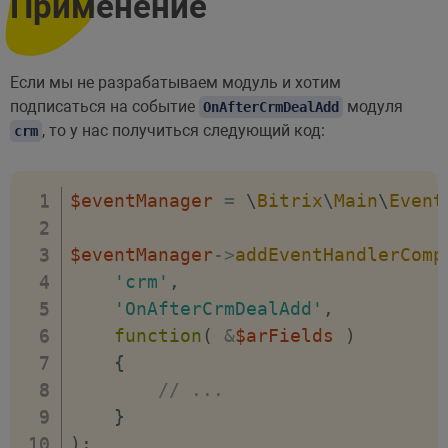
Применение
Если мы не разрабатываем модуль и хотим
подписаться на событие
модуля
OnAfterCrmDealAdd
, то у нас получиться следующий код:
crm
$eventManager
=
\
Bitrix
\
Main
\
Event
$eventManager
->
addEventHandlerComp
'crm'
,
'OnAfterCrmDealAdd'
,
function
(
&
$arFields
)
{
// ...
}
)
;