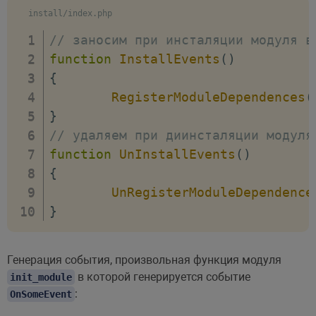
install/index.php
// заносим при инсталяции модуля в
function
InstallEvents
(
)
{
RegisterModuleDependences
(
}
// удаляем при диинсталяции модуля
function
UnInstallEvents
(
)
{
UnRegisterModuleDependence
}
Генерация события, произвольная функция модуля
в которой генерируется событие
init_module
:
OnSomeEvent