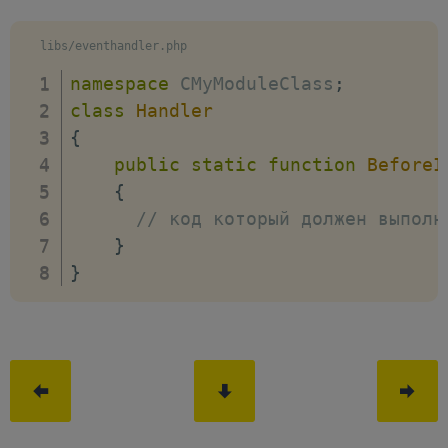
libs/eventhandler.php
namespace
CMyModuleClass
;
class
Handler
{
public
static
function
BeforeI
{
// код который должен выполн
}
}