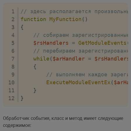
// здесь располагается произвольны
function
MyFunction
(
)
{
// собираем зарегистрированные
$rsHandlers
=
GetModuleEvents
(
// перебираем зарегистрированн
while
(
$arHandler
=
$rsHandlers
{
// выполняем каждое зареги
ExecuteModuleEventEx
(
$arHa
}
}
Обработчик события, класс и метод имеет следующие
содержимое: