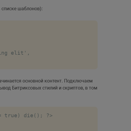
 списке шаблонов):
ng elit',

 начинается основной контент. Подключаем
вывод Битриксовых стилий и скриптов, в том
= true) die(); ?>