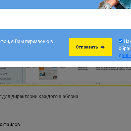
8:00. Заявки,
На
Отправить
рабатываем в первый
обра
ефон, я Вам перезвоню в
На
данн
Отправить
обра
данн
 для директории каждого шаблона:
х файлов