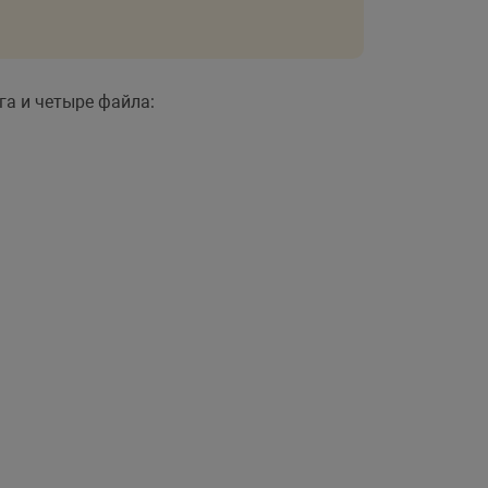
ога и четыре файла:
usmod tempor incididunt

strud exercitation ullamco

usmod tempor incididunt

strud exercitation ullamco
