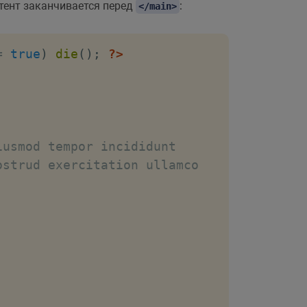
нтент заканчивается перед
:
</main>
ения */ ?>
</
div
>
=
true
)
die
(
)
;
?>
t
=
"
"
/>
</
a
>
usmod tempor incididunt

strud exercitation ullamco
