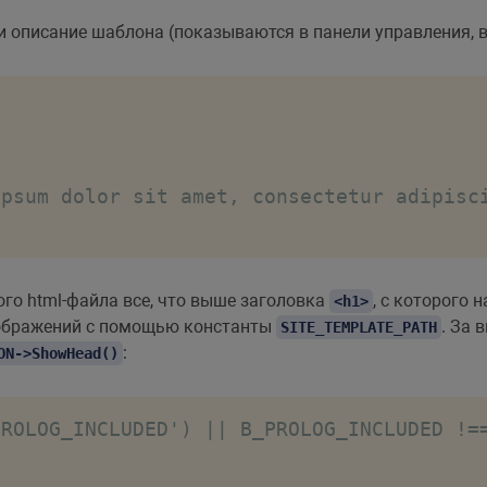
 описание шаблона (показываются в панели управления, в
yright 2022
</
span
>
 ipsum dolor sit amet
</
span
>
psum dolor sit amet, consectetur adipisci
го html-файла все, что выше заголовка
, с которого
<h1>
изображений с помощью константы
. За 
SITE_TEMPLATE_PATH
:
ON->ShowHead()
PROLOG_INCLUDED') || B_PROLOG_INCLUDED !=