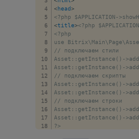
<
html
>
<
head
>
<?php $APPLICATION->show
<
title
>
<?php $APPLICATIO
<?php

use Bitrix\Main\Page\Asse
// подключаем стили

Asset::getInstance()->add
Asset::getInstance()->add
// подключаем скрипты

Asset::getInstance()->add
Asset::getInstance()->add
// подключаем строки

Asset::getInstance()->add
Asset::getInstance()->add
?>
</
head
>