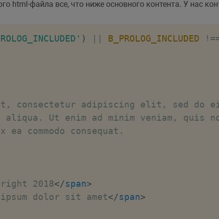
го html-файла все, что ниже основного контента. У нас ко
PPLICATION->showPanel(); /* панель управл
PROLOG_INCLUDED'
)
||
B_PROLOG_INCLUDED
!=
?= SITE_TEMPLATE_PATH ?>/img/logo.png
"
al
) 123-45-67
</
span
>
t, consectetur adipiscing elit, sed do ei
 aliqua. Ut enim ad minim veniam, quis no
yright 2018
</
span
>
 ipsum dolor sit amet
</
span
>