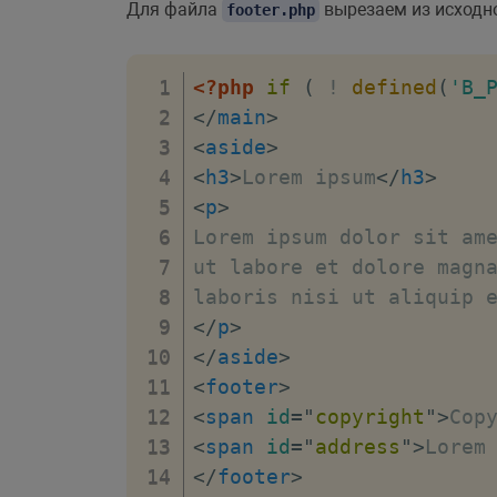
Для файла
вырезаем из исходно
<
body
footer.php
>
<
div
id
=
"
panel
"
>
<?php $A
<
header
>
<?php
if
(
!
defined
(
'B_
<
a
id
=
"
logo
"
>
<
img
src
=
"
<
</
main
>
<
span
id
=
"
phone
"
>
+7 (495
<
aside
>
</
header
>
<
h3
>
Lorem ipsum
</
h3
>
<
main
>
<
p
>
Lorem ipsum dolor sit ame
ut labore et dolore magna
</
p
>
</
aside
>
<
footer
>
<
span
id
=
"
copyright
"
>
Cop
<
span
id
=
"
address
"
>
Lorem
</
footer
>