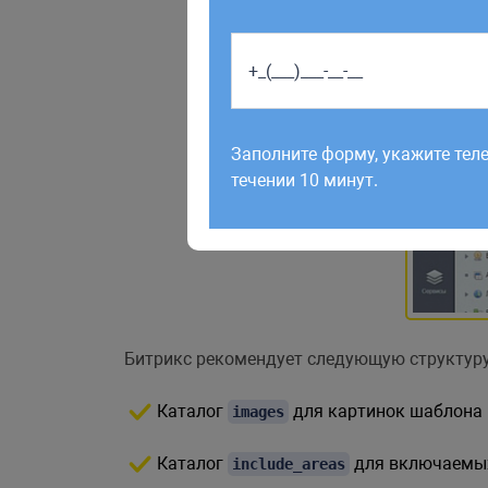
Работаем по будням с 9:00 до 1
отправленные в выходные, об
Заполните форму, укажите тел
рабочий день до 12:00.
течении 10 минут.
Битрикс рекомендует следующую структуру
Каталог
для картинок шаблона
images
Каталог
для включаемы
include_areas