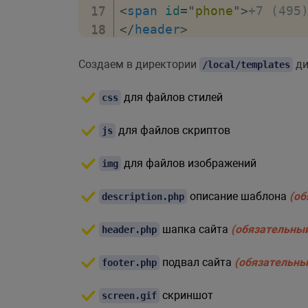
<
span
id
=
"
phone
"
>
+7 (495
</
header
>
<
main
>
Создаем в директории
ди
<
h1
>
Lorem ipsum dolor si
/local/templates
<
p
>
для файлов стилей
css
Lorem ipsum dolor sit ame
ut labore et dolore magna
для файлов скриптов
js
</
p
>
для файлов изображений
img
</
main
>
<
aside
>
описание шаблона
(об
description.php
<
h3
>
Lorem ipsum
</
h3
>
шапка сайта
(обязательны
header.php
<
p
>
Lorem ipsum dolor sit ame
подвал сайта
(обязательны
footer.php
ut labore et dolore magna
скриншот
screen.gif
</
p
>