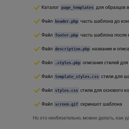
Каталог
для образцов 
page_templates
Файл
часть шаблона до ко
header.php
Файл
часть шаблона после 
footer.php
Файл
название и опис
description.php
Файл
описания стилей для
.styles.php
Файл
стили для ша
template_styles.css
Файл
стили для основого к
styles.css
Файл
скриншот шаблона
screen.gif
Но это необязательно, можно делать, как у