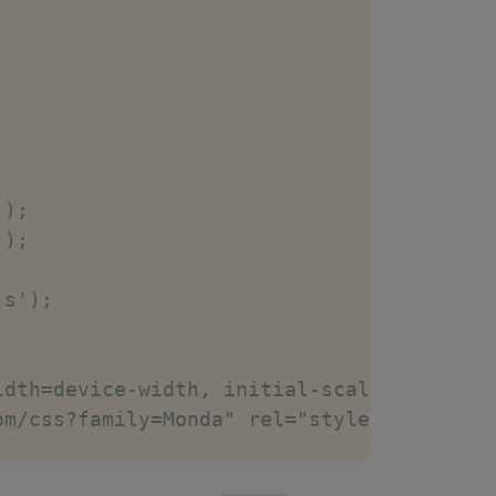
);

);

s');



dth=device-width, initial-scale=1, maximu
m/css?family=Monda" rel="stylesheet" type