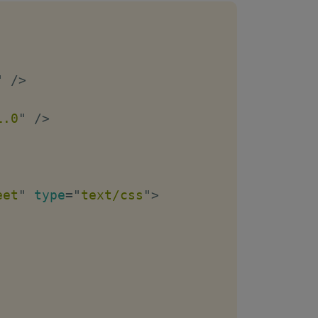
"
/>
1.0
"
/>
eet
"
type
=
"
text/css
"
>