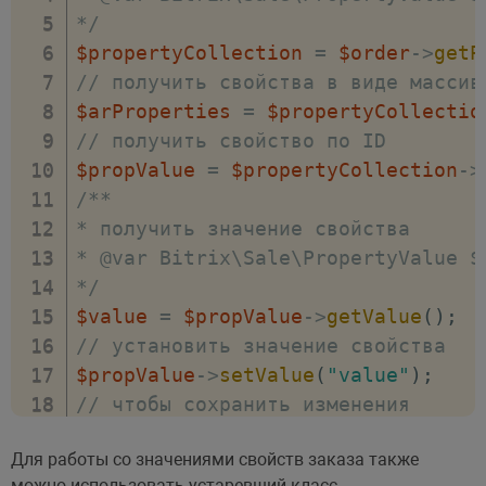
*/
$propertyCollection
=
$order
->
getP
// получить свойства в виде массив
$arProperties
=
$propertyCollectio
// получить свойство по ID
$propValue
=
$propertyCollection
->
/**

* получить значение свойства

* @var Bitrix\Sale\PropertyValue $v
*/
$value
=
$propValue
->
getValue
(
)
;
// установить значение свойства
$propValue
->
setValue
(
"value"
)
;
// чтобы сохранить изменения
$order
->
save
(
)
;
Для работы со значениями свойств заказа также
можно использовать устаревший класс