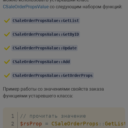
CSaleOrderPropsValue
со следующим набором функций:
CSaleOrderPropsValue::GetList
CSaleOrderPropsValue::GetByID
CSaleOrderPropsValue::Update
CSaleOrderPropsValue::Add
CSaleOrderPropsValue::GetOrderProps
Пример работы со значениями свойств заказа
функциями устаревшего класса:
// прочитать значение
$rsProp
=
CSaleOrderProps
::
GetList