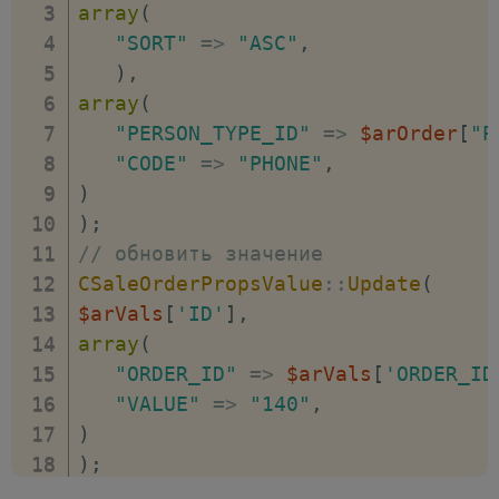
array
(
"SORT"
=>
"ASC"
,
)
,
array
(
"PERSON_TYPE_ID"
=>
$arOrder
[
"P
"CODE"
=>
"PHONE"
,
)
)
;
// обновить значение
CSaleOrderPropsValue
::
Update
(
$arVals
[
'ID'
]
,
array
(
"ORDER_ID"
=>
$arVals
[
'ORDER_ID
"VALUE"
=>
"140"
,
)
)
;