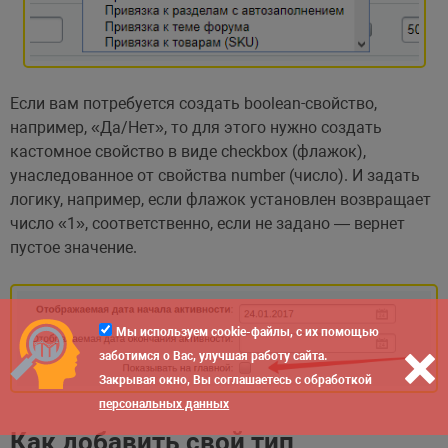
Если вам потребуется создать boolean-свойство,
например, «Да/Нет», то для этого нужно создать
кастомное свойство в виде checkbox (флажок),
унаследованное от свойства number (число). И задать
логику, например, если флажок установлен возвращает
число «1», соответственно, если не задано — вернет
пустое значение.
Мы используем cookie-файлы, с их помощью
заботимся о Вас, улучшая работу сайта.
Закрывая окно, Вы соглашаетесь с обработкой
персональных данных
Как добавить свой тип