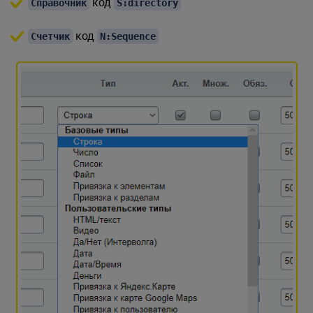
код
Справочник
S:directory
код
Счетчик
N:Sequence