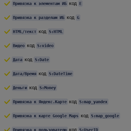
код
Привязка к элементам ИБ
E
код
Привязка к разделам ИБ
G
код
HTML/текст
S:HTML
код
Видео
S:video
код
Дата
S:Date
код
Дата/Время
S:DateTime
код
Деньги
S:Money
код
Привязка к Яндекс.Карте
S:map_yandex
код
Привязка к карте Google Maps
S:map_google
код
Привязка к пользователю
S:UserID