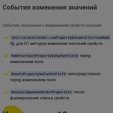
События изменения значений
События, связанные с изменением свойств заказов:
\Bitrix\Sale\Order::onPropertyValueCollectionModi
для D7 методов изменение значений свойств
fy
перед
OnBeforeSalePropertyValueSetField
изменением поля
непосредственно
OnSalePropertyValueSetField
перед изменением поля
после
OnSaleComponentOrderProperties
формирования списка свойств