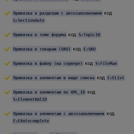
код
Привязка к разделам с автозаполнением
G:SectionAuto
код
Привязка к теме форума
S:TopicID
код
Привязка к товарам (SKU)
E:SKU
код
Привязка к файлу (на сервере)
S:FileMan
код
Привязка к элементам в виде списка
E:EList
код
Привязка к элементам по XML_ID
S:ElementXmlID
код
Привязка к элементам с автозаполнением
E:EAutocomplete