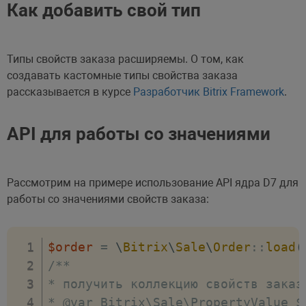
Как добавить свой тип
Типы свойств заказа расширяемы. О том, как
создавать кастомные типы свойства заказа
рассказывается в курсе
Разработчик Bitrix Framework
.
API для работы со значениями
Рассмотрим на примере использование API ядра D7 для
работы со значениями свойств заказа:
$order
=
\
Bitrix
\
Sale
\
Order
::
load
(
/**

* получить коллекцию свойств заказа
* @var Bitrix\Sale\PropertyValue $p