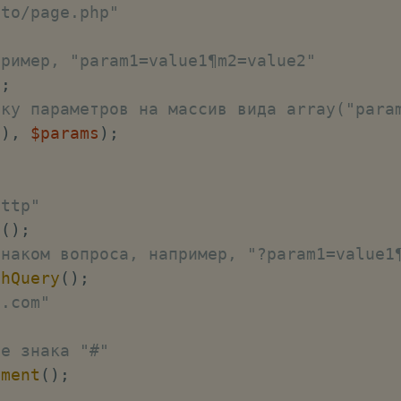
/to/page.php"
пример, "param1=value1¶m2=value2"
)
;
оку параметров на массив вида array("para
(
)
,
$params
)
;
http"
e
(
)
;
знаком вопроса, например, "?param1=value1
thQuery
(
)
;
e.com"
ле знака "#"
gment
(
)
;