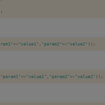
)
;
aram1"
=>
"value1"
,
"param2"
=>
"value2"
)
)
;
(
"param1"
=>
"value1"
,
"param2"
=>
"value2"
)
)
;