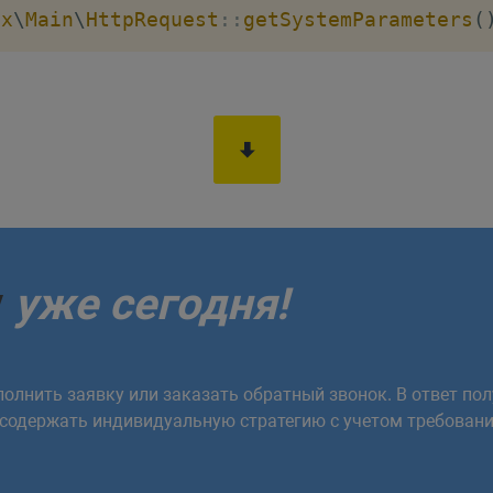
ix
\
Main
\
HttpRequest
::
getSystemParameters
(
у
уже сегодня!
олнить заявку или заказать обратный звонок. В ответ пол
 содержать индивидуальную стратегию с учетом требовани