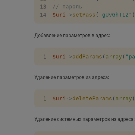
// пароль
$uri
->
setPass
(
"gUvGhT12"
Добавление параметров в адрес:
$uri
->
addParams
(
array
(
"p
Удаление параметров из адреса:
$uri
->
deleteParams
(
array
Удаление системных параметров из адреса: