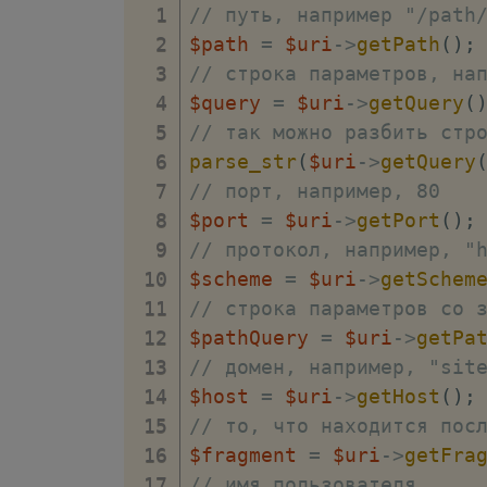
// путь, например "/path
$path
=
$uri
->
getPath
(
)
;
// строка параметров, на
$query
=
$uri
->
getQuery
(
// так можно разбить стр
parse_str
(
$uri
->
getQuery
// порт, например, 80
$port
=
$uri
->
getPort
(
)
;
// протокол, например, "
$scheme
=
$uri
->
getSchem
// строка параметров со 
$pathQuery
=
$uri
->
getPa
// домен, например, "sit
$host
=
$uri
->
getHost
(
)
;
// то, что находится пос
$fragment
=
$uri
->
getFra
// имя пользователя