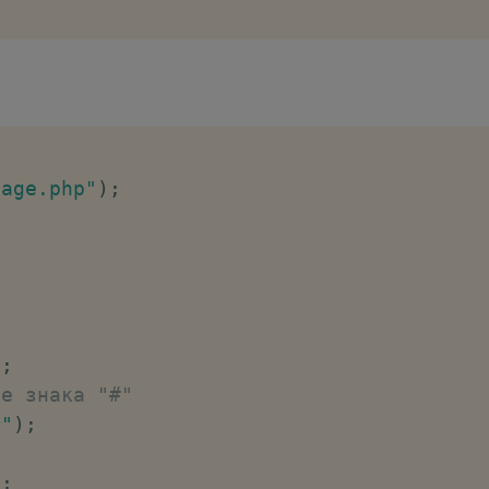
page.php"
)
;
)
;
ле знака "#"
r"
)
;
)
;