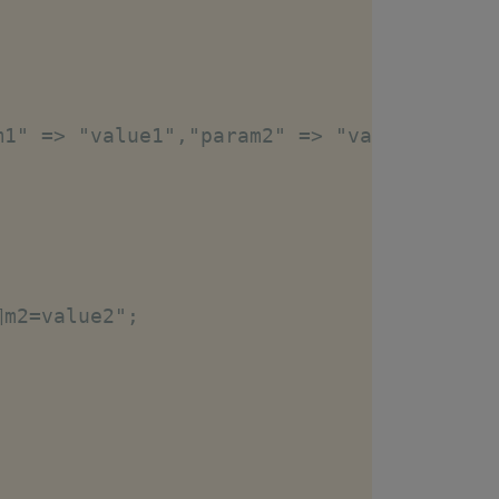
m1" => "value1","param2" => "value2");
¶m2=value2";