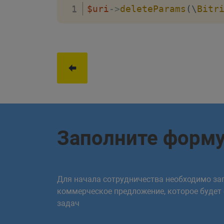
$uri
->
deleteParams
(
\
Bitr
Заполните форм
Для начала сотрудничества необходимо зап
коммерческое предложение, которое будет
задач