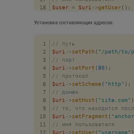
$user
=
$uri
->
getUser
(
)
;
// пароль
Установка составляющих адресов:
$pass
=
$uri
->
getPass
(
)
;
// путь
$uri
->
setPath
(
"/path/to/
// порт
$uri
->
setPort
(
80
)
;
// протокол
$uri
->
setScheme
(
"http"
)
;
// домен
$uri
->
setHost
(
"site.com"
// то, что находится пос
$uri
->
setFragment
(
"ancho
// имя пользователя
$uri
->
setUser
(
"username"