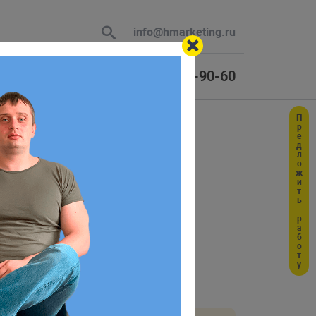
info@hmarketing.ru
+7 (925) 464-90-60
Предложить работу
 В ответ
ю с учетом