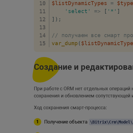
$listDynamicTypes
=
$typ
'select'
=>
[
'*'
]
]
)
;
// получаем все смарт пр
var_dump
(
$listDynamicTyp
Создание и редактирова
При работе с ORM нет отдельных операций 
сохранения и обновлением сопутствующей
Ход сохранения смарт-процесса:
Получение объекта
\Bitrix\Crm\Model\