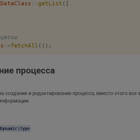
eDataClass
::
getList
(
[
оцессы
es
->
fetchAll
(
)
)
;
ние процесса
на создание и редактирование процесса, вместо этого все
 информации.
Dynamic\Type