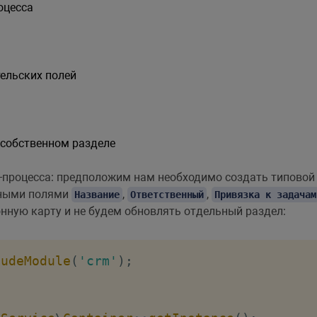
оцесса
ельских полей
 собственном разделе
-процесса: предположим нам необходимо создать типовой
тными полями
,
,
Название
Ответственный
Привязка к задачам
онную карту и не будем обновлять отдельный раздел:
ludeModule
(
'crm'
)
;