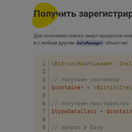
Получить зарегистри
Для получения списка смарт-процессов нео
и с любым другим
объектом:
DataManager
\
Bitrix
\
Main
\
Loader
::
Inc
// получаем контейнер
$container
=
\
Bitrix
\
Crm
// получаем пространство
$typeDataClass
=
$contai
// запрос в базу