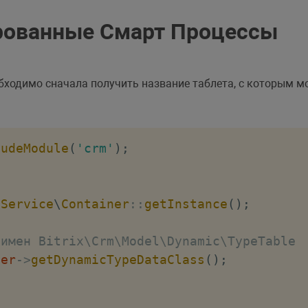
рованные Смарт Процессы
бходимо сначала получить название таблета, с которым м
ludeModule
(
'crm'
)
;
\
Service
\
Container
::
getInstance
(
)
;
 имен Bitrix\Crm\Model\Dynamic\TypeTable
ner
->
getDynamicTypeDataClass
(
)
;