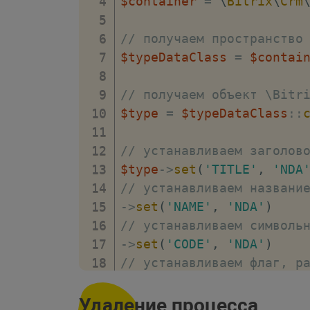
$container
=
\
Bitrix
\
Crm
// получаем пространство
$typeDataClass
=
$contai
// получаем объект \Bitr
$type
=
$typeDataClass
::
// устанавливаем заголов
$type
->
set
(
'TITLE'
,
'NDA
// устанавливаем названи
->
set
(
'NAME'
,
'NDA'
)
// устанавливаем символь
->
set
(
'CODE'
,
'NDA'
)
// устанавливаем флаг, р
->
set
(
'IS_USE_IN_USERFIE
Удаление процесса