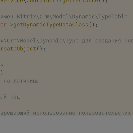
\
Service
\
Container
::
getInstance
(
)
;
 имен Bitrix\Crm\Model\Dynamic\TypeTable
ner
->
getDynamicTypeDataClass
(
)
;
ix\Crm\Model\Dynamic\Type для создания но
createObject
(
)
;
ок
'
)
е на латиницы
ный код
азрешающий использование пользовательских
LD_ENABLED'
,
'Y'
)
;