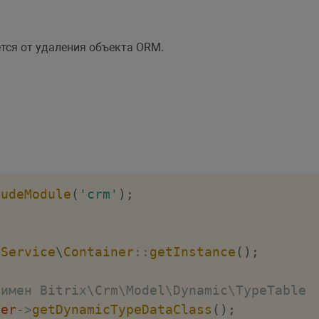
сс
тся от удаления объекта ORM.
ь создания Смарт Процесса
)
)
{
Main\Error[] $result->getErrors()

 string[] $result->getErrorMessages()

ludeModule
(
'crm'
)
;
нтификатор типа Смарт Процесса
\
Service
\
Container
::
getInstance
(
)
;
wnerType
::
ResolveName
(
$type
->
getEntityTyp
 имен Bitrix\Crm\Model\Dynamic\TypeTable
 мы обновим статус
ner
->
getDynamicTypeDataClass
(
)
;