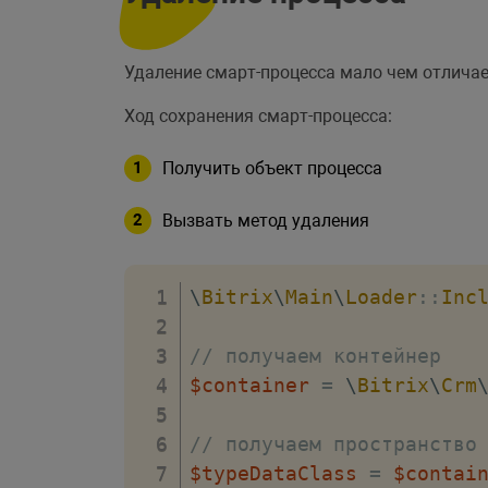
// сохраняем Смарт Проце
$result
=
$type
->
save
(
)
;
Удаление смарт-процесса мало чем отличае
// проверка на успешност
Ход сохранения смарт-процесса:
if
(
!
$result
->
isSuccess
(
/**

Получить объект процесса
     * Get error \Bitrix\
     * Get error messages
Вызвать метод удаления
     */
return
false
;
\
Bitrix
\
Main
\
Loader
::
Inc
}
// получаем контейнер
// получим строковый иде
$container
=
\
Bitrix
\
Crm
$entityTypeName
=
\
CCrmO
// получаем пространство
// набор полей у которых
$typeDataClass
=
$contai
$settings
=
[