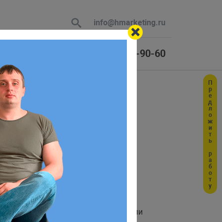
info@hmarketing.ru
+7 (925) 464-90-60
Предложить работу
 В ответ
ми
ю с учетом
редством взаимодействия с сервисами