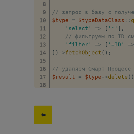
// поля связанные с 
// запрос в базу с получ
'TASKS_TASK|UF_CRM_T
$type
=
$typeDataClass
::
// поля связанные с 
'select'
=>
[
'*'
]
,
//'TASKS_TASK_TEMPLA
// фильтруем по ID с
// поля связанные с 
'filter'
=>
[
'=ID'
=
//'CALENDAR_EVENT|UF
]
)
->
fetchObject
(
)
;
]
;
// удаляем Смарт Процесс
// получим массив пользо
$result
=
$type
->
delete
(
$userFieldsMap
=
\
Bitrix
// проверка на успешност
foreach
(
$settings
as
$n
if
(
!
$result
->
isSuccess
(
if
(
isset
(
$userField
/**

// сохраняет нов
     * Get error \Bitrix\
\
Bitrix
\
Crm
\
User
     * Get error messages
$userFieldsM
     */