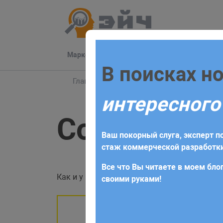
Маркетинг
Разработка
Техподдер
Заполните 
В поисках н
Главная
Блог
Bitrix24
События в Ком
интересного
Для начала сотрудничества нео
События в 
получите коммерческое предлож
Ваш покорный слуга, эксперт по
требований и поставленных за
стаж коммерческой разработки
Все что Вы читаете в моем блог
Как и у многих других сущностей платформы
своими руками!
Помните, что 