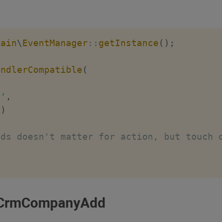
Main
\
EventManager
::
getInstance
(
)
;
andlerCompatible
(
d'
,
)
lds doesn't matter for action, but touch 
alCrmCompanyAdd