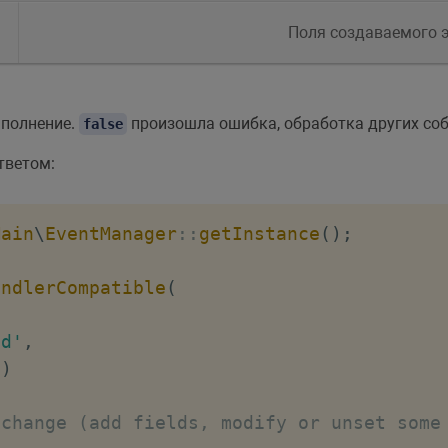
Поля создаваемого 
полнение.
произошла ошибка, обработка других соб
false
тветом:
Main
\
EventManager
::
getInstance
(
)
;
andlerCompatible
(
dd'
,
)
 change (add fields, modify or unset some