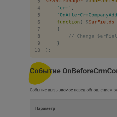
$eventManager
->
addEventH
'crm'
,
'OnAfterCrmCompanyAd
function
(
&
$arFields
{
// Change $arFie
}
)
;
Событие OnBeforeCrmCo
Событие вызываемое перед обновлением 
Параметр