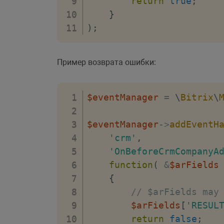
return
true
;
}
)
;
Пример возврата ошибки:
$eventManager
=
\
Bitrix
\
$eventManager
->
addEventH
'crm'
,
'OnBeforeCrmCompanyA
function
(
&
$arFields
{
// $arFields may
$arFields
[
'RESUL
return
false
;