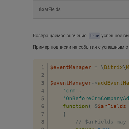
&$arFields
Возвращаемое значение:
успешное вы
true
Пример подписки на события с успешным о
$eventManager
=
\
Bitrix
\
$eventManager
->
addEventH
'crm'
,
'OnBeforeCrmCompanyA
function
(
&
$arFields
{
// $arFields may