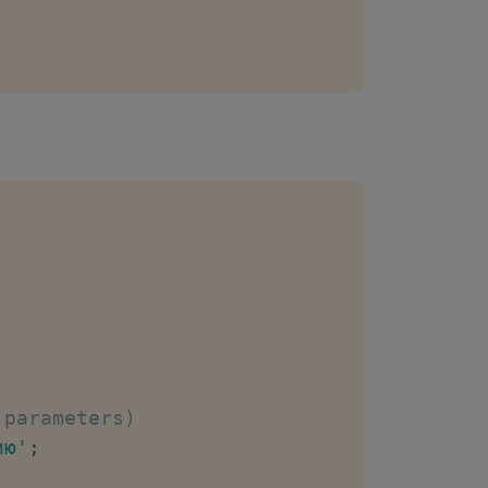
 parameters)
ию'
;