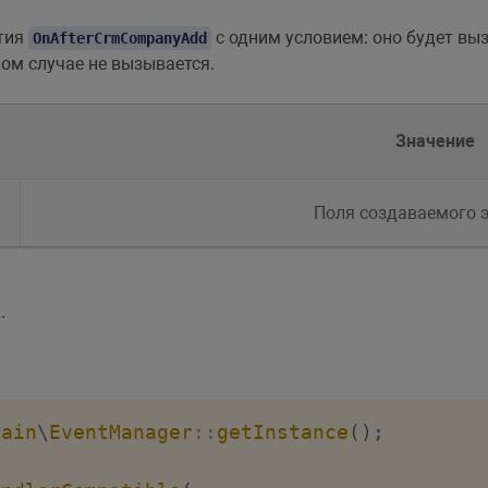
ытия
с одним условием: оно будет выз
OnAfterCrmCompanyAdd
ном случае не вызывается.
Значение
Поля создаваемого 
.
Main
\
EventManager
::
getInstance
(
)
;