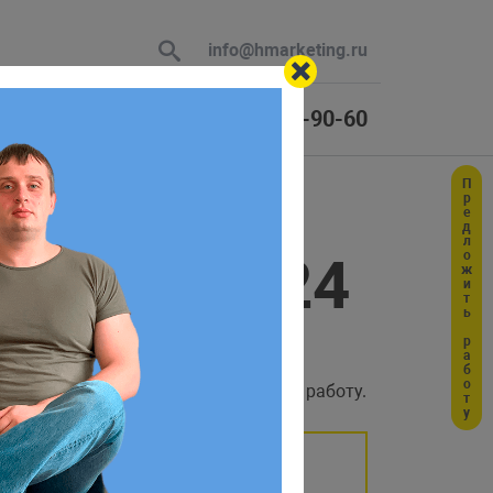
info@hmarketing.ru
+7 (925) 464-90-60
Предложить работу
 В ответ
 Битрикс24
ю с учетом
либо событиях и даже влиять на их работу.
 вызов, поэтому если