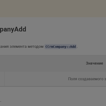
panyAdd
дания элемента методом
.
CCrmCompany::Add
Значение
Поля создаваемого 
.