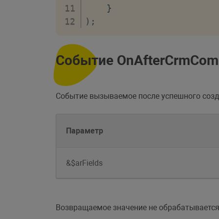
}
)
;
Событие OnAfterCrmCom
Событие вызываемое после успешного соз
Параметр
&$arFields
Возвращаемое значение не обрабатывается