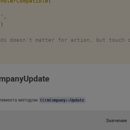
andlerCompatible
(
d'
,
)
lds doesn't matter for action, but touch 
mpanyUpdate
элемента методом
.
CCrmCompany::Update
Значение