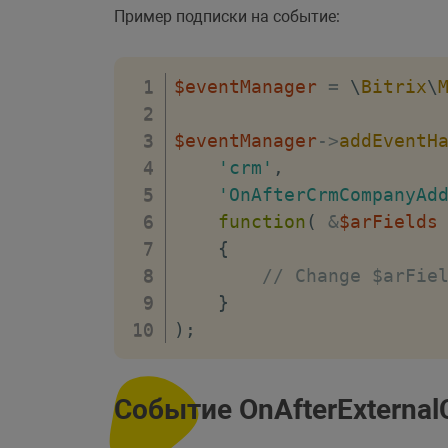
Пример подписки на событие:
$eventManager
=
\
Bitrix
\
$eventManager
->
addEventH
'crm'
,
'OnAfterCrmCompanyAd
function
(
&
$arFields
{
// Change $arFie
}
)
;
Событие OnAfterExtern