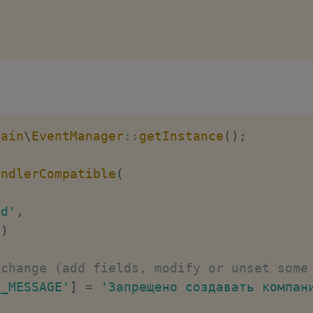
Main
\
EventManager
::
getInstance
(
)
;
andlerCompatible
(
dd'
,
)
 change (add fields, modify or unset some
T_MESSAGE'
]
=
'Запрещено создавать компан