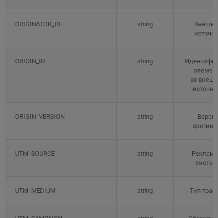
ORIGINATOR_ID
string
Внешн
источн
ORIGIN_ID
string
Идентифик
элемен
во внеш
источни
ORIGIN_VERSION
string
Верси
оригина
UTM_SOURCE
string
Рекламн
систем
UTM_MEDIUM
string
Тип траф