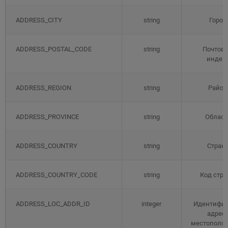
ADDRESS_CITY
string
Город
ADDRESS_POSTAL_CODE
string
Почтов
индек
ADDRESS_REGION
string
Район
ADDRESS_PROVINCE
string
Област
ADDRESS_COUNTRY
string
Стран
ADDRESS_COUNTRY_CODE
string
Код стр
ADDRESS_LOC_ADDR_ID
integer
Идентифик
адрес
местополо