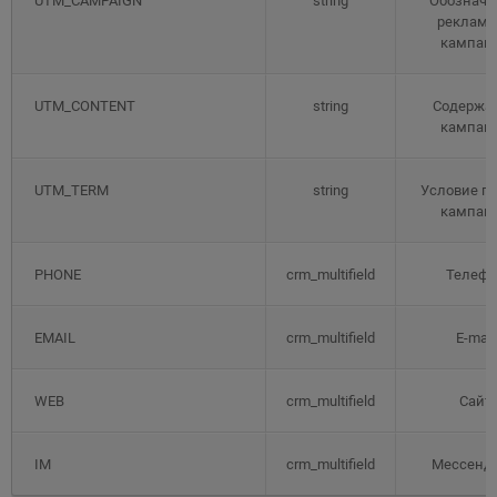
UTM_CAMPAIGN
string
Обозначе
рекламн
кампан
UTM_CONTENT
string
Содержа
кампан
UTM_TERM
string
Условие п
кампан
PHONE
crm_multifield
Телефо
EMAIL
crm_multifield
E-mail
WEB
crm_multifield
Сайт
IM
crm_multifield
Мессенд