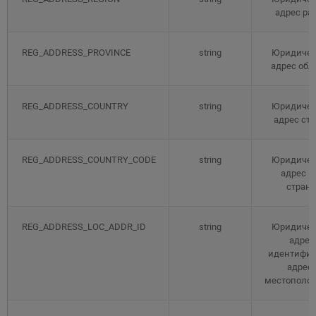
адрес ра
REG_ADDRESS_PROVINCE
string
Юридиче
адрес обл
REG_ADDRESS_COUNTRY
string
Юридиче
адрес ст
REG_ADDRESS_COUNTRY_CODE
string
Юридиче
адрес к
стран
REG_ADDRESS_LOC_ADDR_ID
string
Юридиче
адрес
идентифик
адрес
местополо