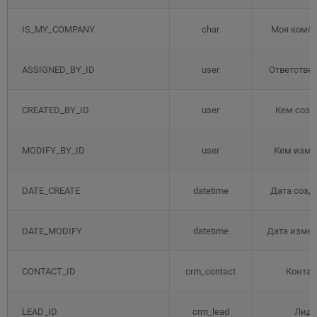
IS_MY_COMPANY
char
Моя комп
ASSIGNED_BY_ID
user
Ответстве
CREATED_BY_ID
user
Кем созд
MODIFY_BY_ID
user
Кем изме
DATE_CREATE
datetime
Дата созд
DATE_MODIFY
datetime
Дата изме
CONTACT_ID
crm_contact
Контак
LEAD_ID
crm_lead
Лид