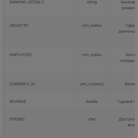
BANKING_DETAILS
string
Банковс
реквизи
INDUSTRY
crm_status
Сфера
деятельн
EMPLOYEES
crm_status
Кол-в
сотрудни
CURRENCY_ID
crm_currency
Валют
REVENUE
double
Годовой о
OPENED
char
Доступна
всех