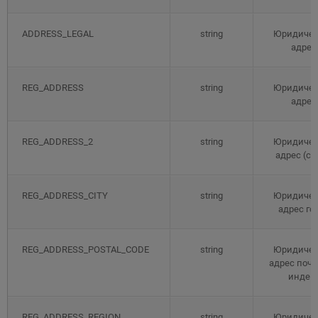
ADDRESS_LEGAL
string
Юридиче
адрес
REG_ADDRESS
string
Юридиче
адрес
REG_ADDRESS_2
string
Юридиче
адрес (стр
REG_ADDRESS_CITY
string
Юридиче
адрес го
REG_ADDRESS_POSTAL_CODE
string
Юридиче
адрес поч
индек
REG_ADDRESS_REGION
string
Юридиче