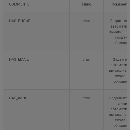
COMMENTS
string
Коммента
HAS_PHONE
char
Задан тел
автоматич
вычисляетс
создани
обновле
HAS_EMAIL
char
Задан e-m
автоматич
вычисляетс
создани
обновле
HAS_IMOL
char
Задана отк
линия
автоматич
вычисляетс
создани
обновле