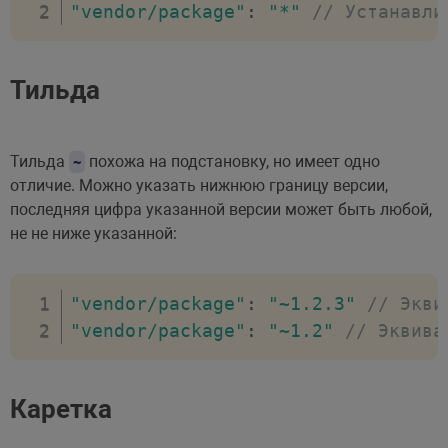
"vendor/package"
:
"*"
// Устанавли
Тильда
Тильда
похожа на подстановку, но имеет одно
~
отличие. Можно указать нижнюю границу версии,
последняя цифра указанной версии может быть любой,
не не ниже указанной:
"vendor/package"
:
"~1.2.3"
// Экви
"vendor/package"
:
"~1.2"
// Эквива
Каретка