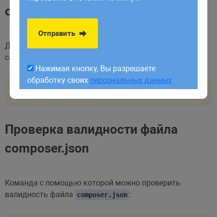
обработку своих
персональных данных
обновления пакетов
Отправить
Для обновления файла
без обновления
composer.lock
самих пакетов:
Нажимая кнопку, Вы разрешаете
обработку своих
персональных данных
composer update 
--
lock
Проверка валидности файла
composer.json
Команда с помощью которой можно проверить
валидность файла
:
composer.json