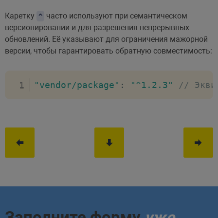
Каретку
часто используют при семантическом
^
версионировании и для разрешения непрерывных
обновлений. Её указывают для ограничения мажорной
версии, чтобы гарантировать обратную совместимость:
"vendor/package"
:
"^1.2.3"
// Экви
Заполните форму
уже