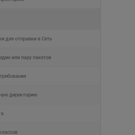
ки для отправки в Сеть
один или пару пакетов
 требования
нную директорию
та
классов