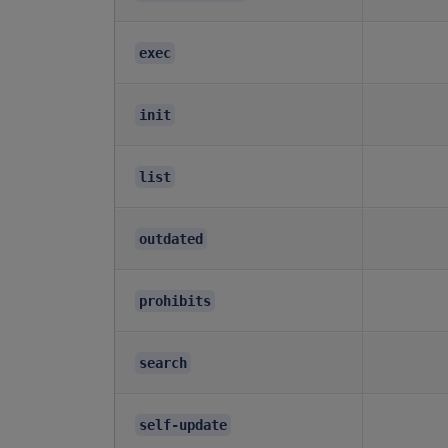
exec
init
list
outdated
prohibits
search
self-update