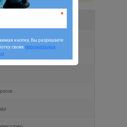
жимая кнопку, Вы разрешаете
ботку своих
персональных
е
жимая кнопку, Вы разрешаете
ых
ботку своих
персональных
ых
да
просов
ода
директорию