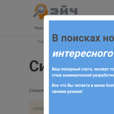
Маркетинг
Разработка
Техподдер
Заполните 
В поисках н
Главная
Блог
Composer
Синтаксис и
интересного
Для начала сотрудничества нео
Синтаксис 
получите коммерческое предлож
Ваш покорный слуга, эксперт по
требований и поставленных за
стаж коммерческой разработки
Все что Вы читаете в моем блог
Composer, это консольная утилита, у неё не
своими руками!
composer опции команда