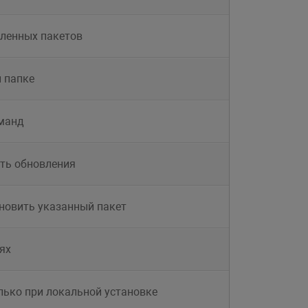
вленных пакетов
й папке
манд
сть обновления
новить указанный пакет
ях
лько при локальной установке