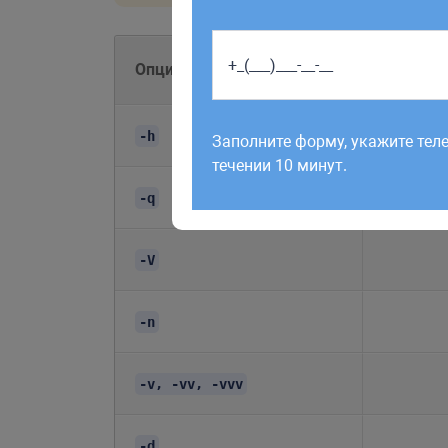
Опции
Работаем по будням с 9:00 до 1
отправленные в выходные, об
-h
Заполните форму, укажите тел
рабочий день до 12:00.
течении 10 минут.
-q
-V
-n
-v, -vv, -vvv
-d