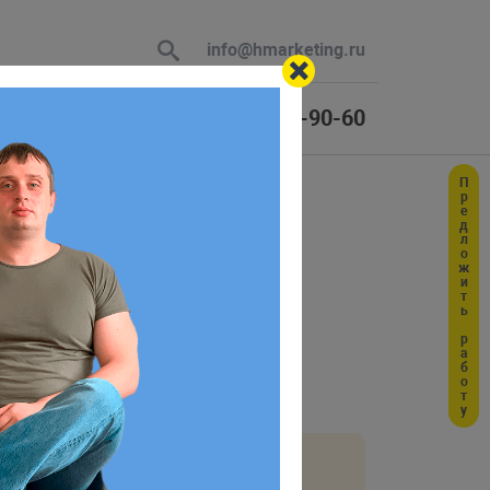
info@hmarketing.ru
+7 (925) 464-90-60
Предложить работу
 В ответ
er
ю с учетом