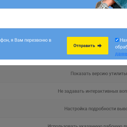
8:00. Заявки,
На
Отправить
рабатываем в первый
обра
Вывести справку по утилит
ефон, я Вам перезвоню в
На
данн
Отправить
обра
данн
Сокращённый вариант выво
Показать версию утилиты
Не задавать интерактивных во
Настройка подробности выв
Использовать указанную рабочую 