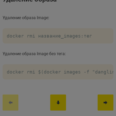
Удаление образа Image:
docker rmi название_images:тег
Удаление образа Image без тега:
docker rmi $(docker images -f "danglin