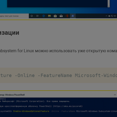
изации
system for Linux можно использовать уже открытую коман
ature 
-
Online 
-
FeatureName Microsoft
-
Wind