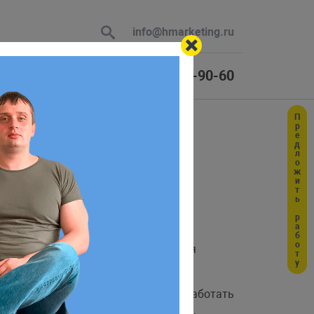
info@hmarketing.ru
+7 (925) 464-90-60
Предложить работу
 В ответ
ws
ю с учетом
untu благодаря подсистеме Linux для
 можно даже полноценно заставить работать
 как установить Linux в Windows 10.