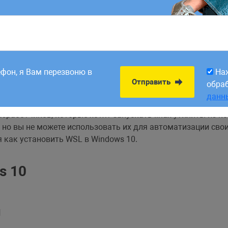
8:00. Заявки,
На
Отправить
рабатываем в первый
обра
тельную функцию, которая называется Подсистема Windows
ефон, я Вам перезвоню в
На
данн
ry Update и доступна только в 64-битных редакциях этой оп
Отправить
обра
данн
ограничений, вы уже можете использовать сервисы, а такж
зработчиков, которые хотят запускать linux-утилиты из к
 но вы не можете использовать их для автоматизации сво
я как установить WSL в Windows 10.
s 10
ы