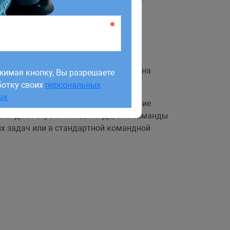
жимая кнопку, Вы разрешаете
ботку своих
персональных
 для Linux (WSL). Она была добавлена
жимая кнопку, Вы разрешаете
ых
ерационной системы.
ботку своих
персональных
ых
е с WSL 2 стали доступны графические
омандной строки Windows. Да, эти команды
их задач или в стандартной командной