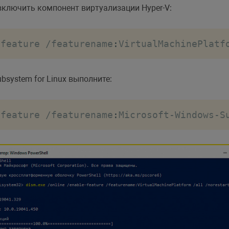
включить компонент виртуализации Hyper-V:
-
feature 
/
featurename
:
VirtualMachinePlatf
system for Linux выполните:
-
feature 
/
featurename
:
Microsoft
-
Windows
-
S