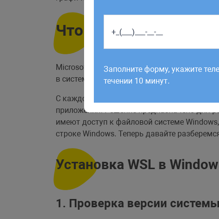
Что такое WSL
Работаем по будням с 9:00 до 1
отправленные в выходные, об
Microsoft Windows 10 имеет новую дополни
Заполните форму, укажите тел
рабочий день до 12:00.
в систему, начиная с обновления Anniversa
течении 10 минут.
С каждой новой версией в WSL всё меньше 
приложения. Решение предназначено для ра
имеют доступ к файловой системе Windows,
строке Windows. Теперь давайте разберемс
Установка WSL в Window
1. Проверка версии систем