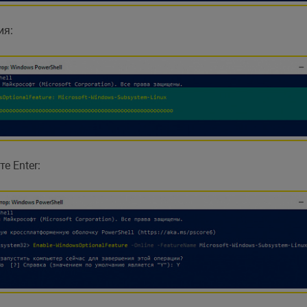
ия:
е Enter: