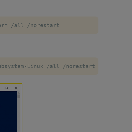
orm 
/
all 
/
norestart
ubsystem
-
Linux 
/
all 
/
norestart