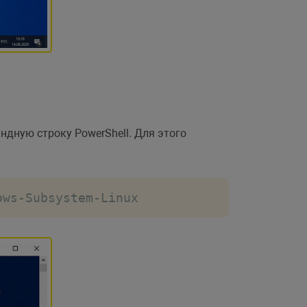
дную строку PowerShell. Для этого
ows
-
Subsystem
-
Linux