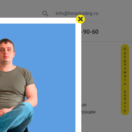
info@hmarketing.ru
+7 (925) 464-90-60
Предложить работу
 В ответ
ю с учетом
лжны выполняться автоматизированные
таемый формат данных для конфигурации
 процессы
для ваших проектов.
CI/CD