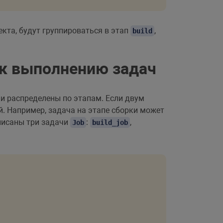
екта, будут группироваться в этап
,
build
 к выполнению задач
чи распределены по этапам. Если двум
й. Например, задача на этапе сборки может
описаны три задачи
:
,
Job
build_job