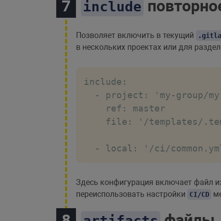
повторное
include
Позволяет включить в текущий
.gitl
в нескольких проектах или для разде
include:

  - project: 'my-group/my-
    ref: master

    file: '/templates/.te
  - local: '/ci/common.ym
Здесь конфигурация включает файл и
переиспользовать настройки
ме
CI/CD
файлы, 
artifacts