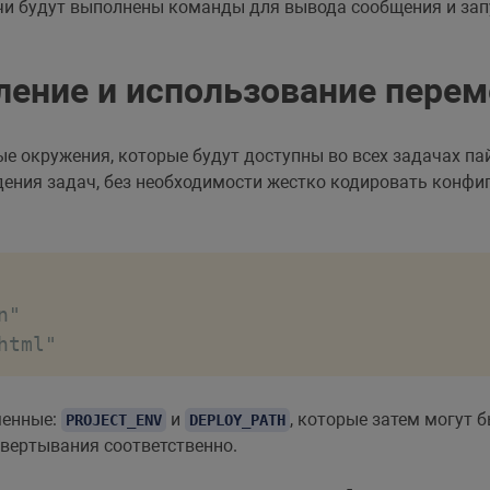
чи будут выполнены команды для вывода сообщения и зап
ение и использование пере
е окружения, которые будут доступны во всех задачах п
дения задач, без необходимости жестко кодировать конфи
"

html"
менные:
и
, которые затем могут 
PROJECT_ENV
DEPLOY_PATH
звертывания соответственно.