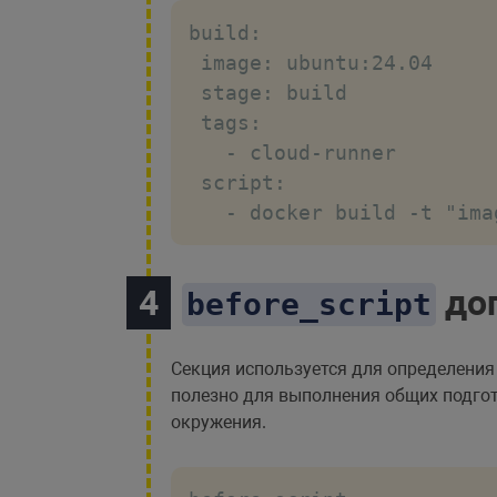
build:

 image: ubuntu:24.04

 stage: build

 tags:

   - cloud-runner

 script:

   - docker build -t "ima
доп
before_script
Секция используется для определени
полезно для выполнения общих подгот
окружения.