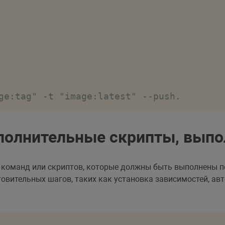
ge:tag" -t "image:latest" --push.
олнительные скрипты, выпол
я команд или скриптов, которые должны быть выполнены 
овительных шагов, таких как установка зависимостей, авт