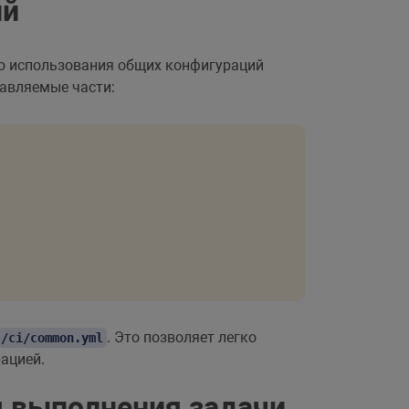
ий
го использования общих конфигураций
равляемые части:
. Это позволяет легко
/ci/common.yml
ацией.
я выполнения задачи