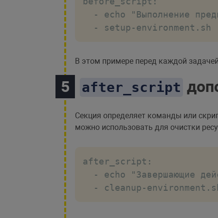
before_script:

  - echo "Выполнение пред
  - setup-environment.sh
В этом примере перед каждой задаче
допо
after_script
Секция определяет команды или скрип
можно использовать для очистки ресу
after_script:

  - echo "Завершающие дейс
  - cleanup-environment.s