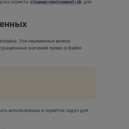
уска скрипта
для
cleanup-environment.sh
менных
айплайна. Эти переменные можно
гурационные значения прямо в файле
быть использованы в скриптах задач для