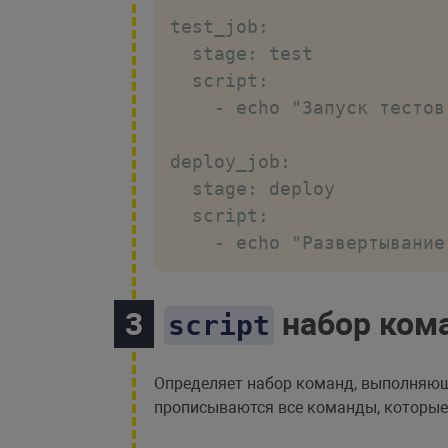
test_job:

  stage: test

  script:

    - echo "Запуск тестов.
deploy_job:

  stage: deploy

  script:

    - echo "Развертывание
набор ком
script
Определяет набор команд, выполняющ
прописываются все команды, которые