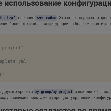
 использование конфигурац
внешние
. Это полезно для повторно
ab-ci.yml
YAML-файлы
ления большого файла конфигурации на более мелкие и уп
project'

mplate.yml'

l'
з другого проекта
и локальный файл
my-group/my-project
жду разными проектами и упрощает управление конфигур
которые создаются во врем