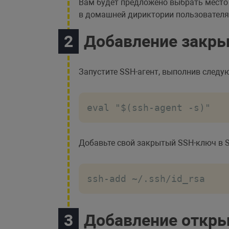
Вам будет предложено выбрать место
в домашней дириктории пользовател
Добавление закры
Запустите SSH-агент, выполнив след
eval "$(ssh-agent -s)"
Добавьте свой закрытый SSH-ключ в S
ssh-add ~/.ssh/id_rsa
Добавление откры