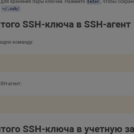
 для хранения пары ключей. Нажмите
, чтобы сохра
Enter
я
.
~/.ssh/
того SSH-ключа в SSH-агент
ующую команду:
SH-агент:
того SSH-ключа в учетную за