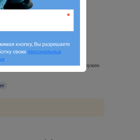
жимая кнопку, Вы разрешаете
ботку своих
персональных
жимая кнопку, Вы разрешаете
ых
ботку своих
персональных
ых
аваться, а открытый ключ будет загружен
:
er