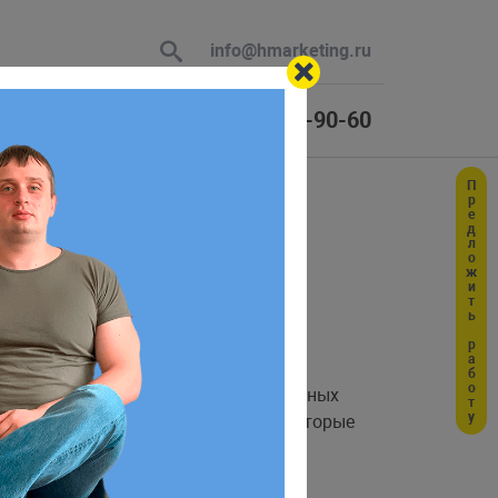
info@hmarketing.ru
+7 (925) 464-90-60
Предложить работу
 В ответ
а
ю с учетом
еспечивает безопасную передачу данных
открытый ключ и закрытый ключ, которые