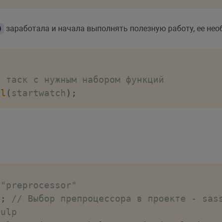
заработала и начала выполнять полезную работу, ее не
)
й таск с нужным набором функций
el
(
startwatch
)
;
 "preprocessor"
"
;
// Выбор препроцессора в проекте - sas
Gulp