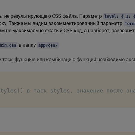
атие результирующего CSS файла. Параметр
level: { 1: 
року. Также мы видим закомментированный параметр
form
м не максимально сжатый CSS код, а наоборот, разверну
в папку
min.css
app/css/
ку таск, функцию или комбинацию функций необходимо экс
styles() в таск styles, значение после зн