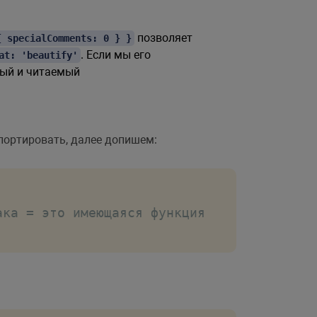
позволяет
{ specialComments: 0 } }
. Если мы его
at: 'beautify'
тый и читаемый
портировать, далее допишем:
ака = это имеющаяся функция