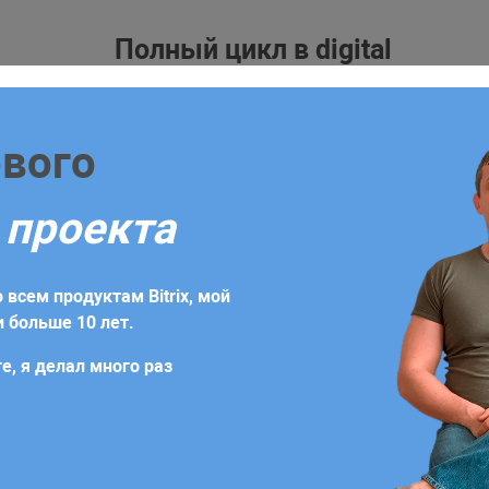
Полный цикл в digital
жка
Блог
Контакты
форму
ового
уже сегодня!
и
 проекта
бходимо заполнить заявку или заказать обратный звонок.
стилями
ение, которое будет содержать индивидуальную стратеги
 всем продуктам Bitrix, мой
дач
 больше 10 лет.
е, я делал много раз