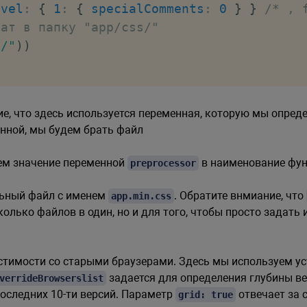
evel
:
{
1
:
{
specialComments
:
0
}
}
/* , 
тат в папку "app/css/"
s/"
)
)
е, что здесь используется переменная, которую мы опред
енной, мы будем брать файл
ем значение переменной
в наименование фу
preprocessor
льный файл с именем
. Обратите внмиание, что
app.min.css
колько файлов в один, но и для того, чтобы просто задать
стимости со старыми браузерами. Здесь мы используем у
задается для определения глубины ве
verrideBrowserslist
оследних 10-ти версий. Параметр
отвечает за 
grid: true