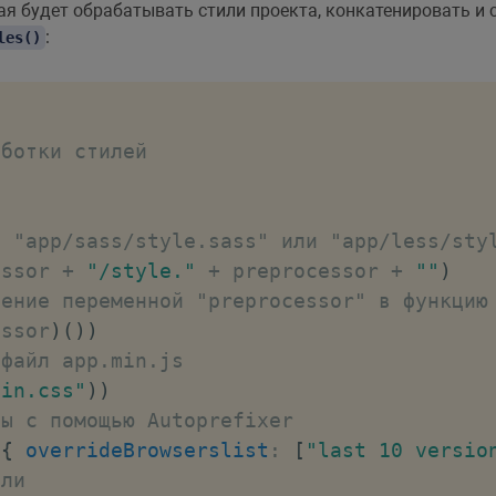
рая будет обрабатывать стили проекта, конкатенировать и 
:
les()
аботки стилей
: "app/sass/style.sass" или "app/less/sty
essor 
+
"/style."
+
 preprocessor 
+
""
)
чение переменной "preprocessor" в функцию
essor
)
(
)
)
 файл app.min.js
min.css"
)
)
сы с помощью Autoprefixer
(
{
overrideBrowserslist
:
[
"last 10 versio
или