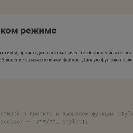
ском режиме
и стилей, происходило автоматическое обновление итогов
 наблюдение за изменениями файлов. Данную функию позж
 стилей в проекте и вызываем функцию styl
rocessor 
+
"/**/*"
,
 styles
)
;