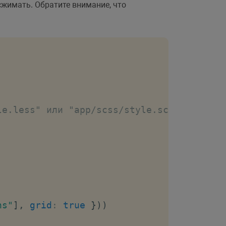
сжимать. Обратите внимание, что
le.less" или "app/scss/style.scss"
ns"
]
,
grid
:
true
}
)
)