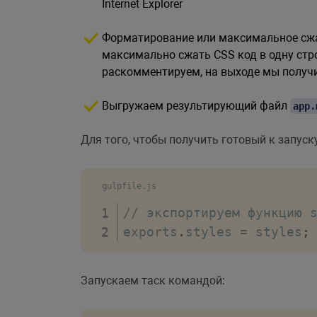
Internet Explorer
Форматирование или максимальное сж
максимально сжать CSS код в одну ст
раскомментируем, на выходе мы получи
Выгружаем результирующий файл
app.
Для того, чтобы получить готовый к запус
gulpfile.js
// экспортируем функцию 
exports
.
styles 
=
 styles
;
Запускаем таск командой: