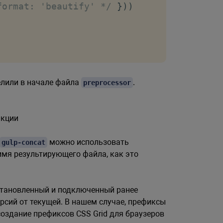
format: 'beautify' */
}
)
)
елили в начале файла
.
preprocessor
нкции
можно использовать
gulp-concat
 имя результирующего файла, как это
становленный и подключенный ранее
рсий от текущей. В нашем случае, префиксы
создание префиксов CSS Grid для браузеров