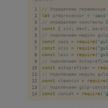
gulpfile.js
// Определяем переменную
let
 preprocessor 
=
'sass
// определяем константы 
const
{
 src
,
 dest
,
 paral
// подключаем модули gul
const
 sass 
=
require
(
'gu
const
 scss 
=
require
(
"gu
const
 less 
=
require
(
'gu
// подключаем Autoprefix
const
 autoprefixer 
=
req
// подключаем модуль gul
const
 cleancss 
=
require
// подключаем gulp-conca
const
 concat 
=
require
(
'