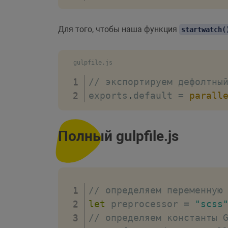
Для того, чтобы наша функция
startwatch(
gulpfile.js
// экспортируем дефолтны
exports
.
default 
=
parall
Полный gulpfile.js
// определяем переменную
let
 preprocessor 
=
"scss
// определяем константы 