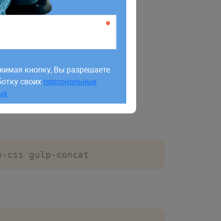
жимая кнопку, Вы разрешаете
ботку своих
персональных
жимая кнопку, Вы разрешаете
ых
ботку своих
персональных
ых
n-css gulp-concat