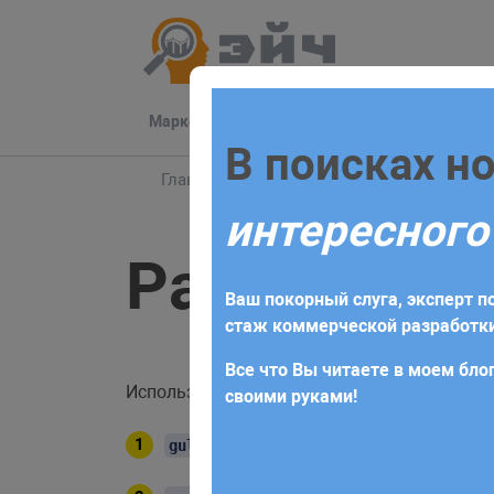
Маркетинг
Разработка
Техподдер
Заполните 
В поисках н
Главная
Блог
Gulp
Работа со стилям
интересного
Для начала сотрудничества нео
Работа со 
получите коммерческое предлож
Ваш покорный слуга, эксперт по
требований и поставленных за
стаж коммерческой разработки
Все что Вы читаете в моем блог
Используемые решения:
своими руками!
сборка SASS/SCSS
gulp-sass