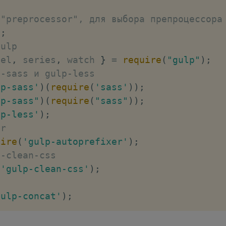
 "preprocessor", для выбора препроцессора
'
;
Gulp
lel
,
 series
,
 watch 
}
=
require
(
"gulp"
)
;
p-sass и gulp-less
lp-sass'
)
(
require
(
'sass'
)
)
;
lp-sass"
)
(
require
(
"sass"
)
)
;
lp-less'
)
;
er
uire
(
'gulp-autoprefixer'
)
;
p-clean-css
(
'gulp-clean-css'
)
;
t
gulp-concat'
)
;