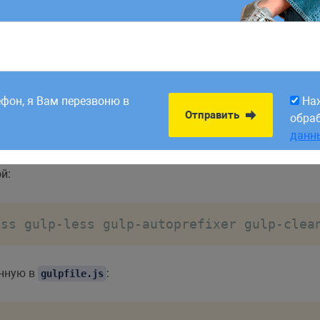
S
авляет вендорные префиксы к CSS свойствам
8:00. Заявки,
На
Отправить
рабатываем в первый
обра
ефон, я Вам перезвоню в
На
данн
Отправить
обра
данн
й:
ass gulp-less gulp-autoprefixer gulp-clea
енную в
:
gulpfile.js