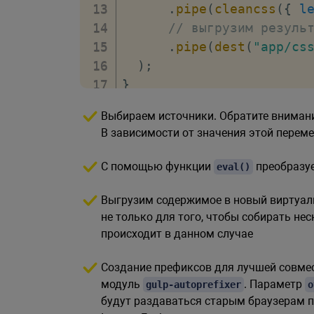
.
pipe
(
cleancss
(
{
l
// выгрузим резуль
.
pipe
(
dest
(
"app/cs
)
;
}
Выбираем источники. Обратите внимани
В зависимости от значения этой перем
С помощью функции
преобразу
eval()
Выгрузим содержимое в новый виртуа
не только для того, чтобы собирать нес
происходит в данном случае
Создание префиксов для лучшей совме
модуль
. Параметр
gulp-autoprefixer
o
будут раздаваться старым браузерам п