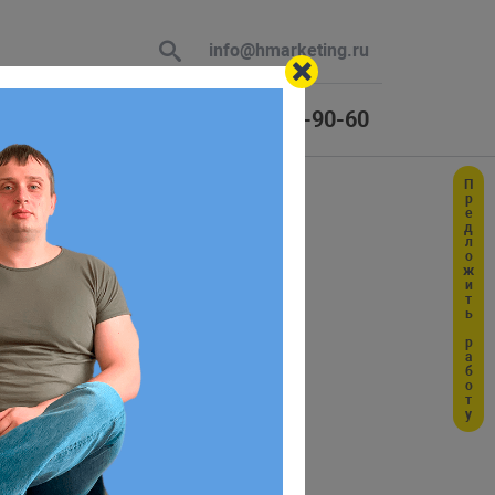
info@hmarketing.ru
+7 (925) 464-90-60
Предложить работу
 В ответ
ю с учетом