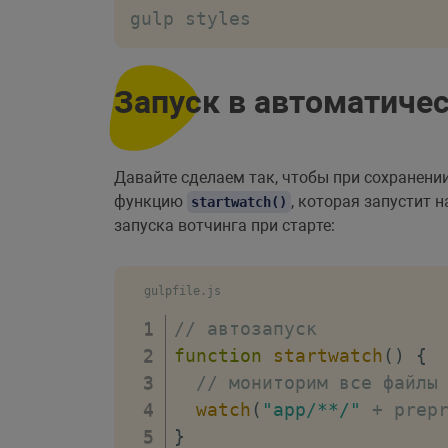
gulp styles
Запуск в автоматиче
Давайте сделаем так, чтобы при сохранени
функцию
, которая запустит
startwatch()
запуска вотчинга при старте:
gulpfile.js
// автозапуск
function
startwatch
(
)
{
// мониторим все файлы
watch
(
"app/**/"
+
 prep
}