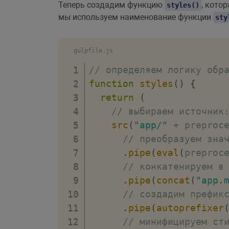
Теперь создадим функцию
, кото
styles()
мы используем наименование функции
sty
gulpfile.js
// определяем логику обр
function
styles
(
)
{
return
(
// выбираем источник
src
(
"app/"
+
 preproc
// преобразуем зна
.
pipe
(
eval
(
preproc
// конкатенируем в
.
pipe
(
concat
(
"app.
// создадим префик
.
pipe
(
autoprefixer
// минифицируем ст