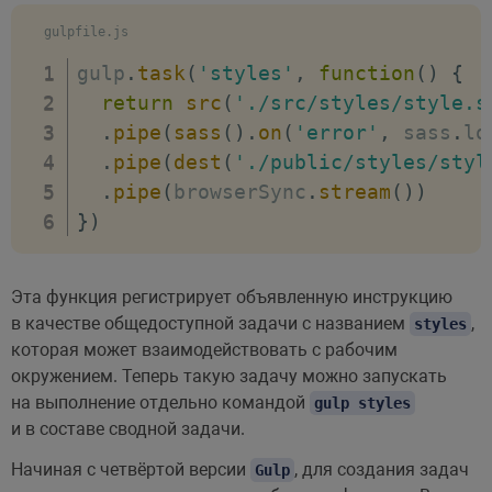
gulpfile.js
gulp
.
task
(
'styles'
,
function
(
)
{
return
src
(
'./src/styles/style.s
.
pipe
(
sass
(
)
.
on
(
'error'
,
 sass
.
lo
.
pipe
(
dest
(
'./public/styles/styl
.
pipe
(
browserSync
.
stream
(
)
)
}
)
Эта функция регистрирует объявленную инструкцию
в качестве общедоступной задачи с названием
,
styles
которая может взаимодействовать с рабочим
окружением. Теперь такую задачу можно запускать
на выполнение отдельно командой
gulp styles
и в составе сводной задачи.
Начиная с четвёртой версии
, для создания задач
Gulp