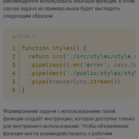
рекомендуется использовать обычные функции. В этом
случае задача из примера выше будет выглядеть
следующим образом:
gulpfile.js
function
styles
(
)
{
return
src
(
'./src/styles/style.s
.
pipe
(
sass
(
)
.
on
(
'error'
,
 sass
.
lo
.
pipe
(
dest
(
'./public/styles/styl
.
pipe
(
browserSync
.
stream
(
)
)
}
Формирование задачи с использованием такой
функции создаёт инструкцию, которая доступна только
для внутреннего использования. Чтобы объявленная
функция могла взаимодействовать с рабочим