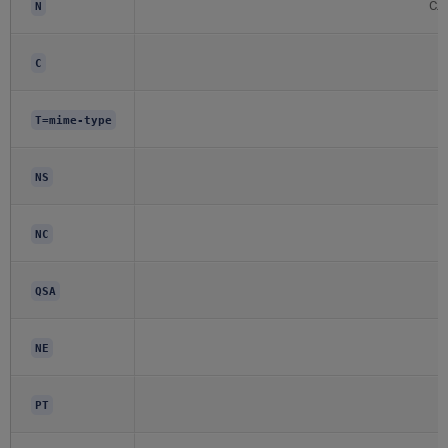
Сл
N
C
T=mime-type
П
NS
NC
QSA
NE
PT