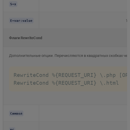
S=x
У
E=var:value
Флаги RewriteCond
Дополнительные опции. Перечисляются в квадратных скобках чер
RewriteCond %{REQUEST_URI} \.php [OR]
RewriteCond %{REQUEST_URI} \.html
Символ