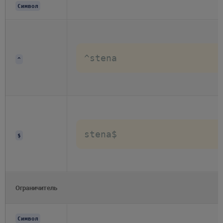
Символ
^stena
^
stena$
$
Ограничитель
Символ