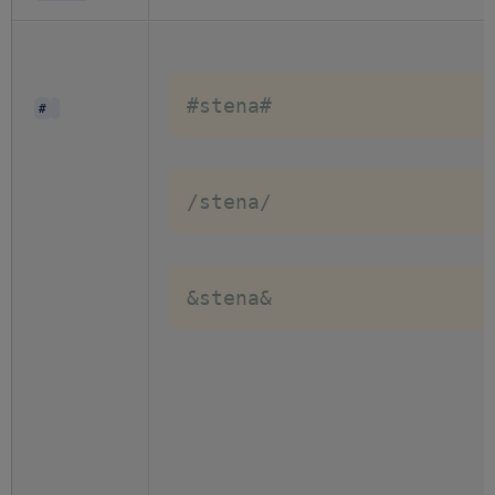
#stena#
#
/stena/
&stena&