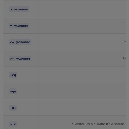
> условие
= условие
Лек
<= условие
Лек
>= условие
-eq
-ge
-gt
Численно меньше или равно. В
-le