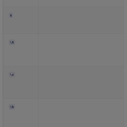
$
\A
\z
\b