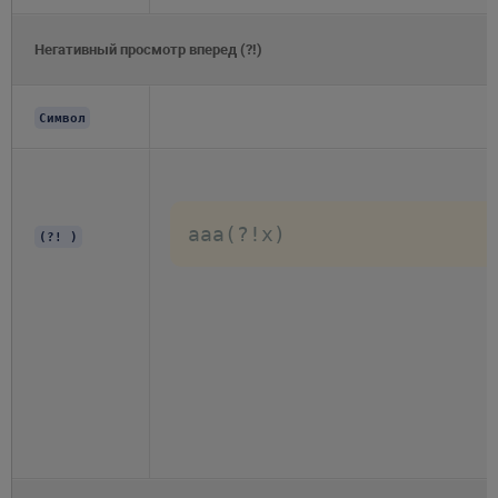
Негативный просмотр вперед (?!)
Символ
aaa(?!x)
(?! )