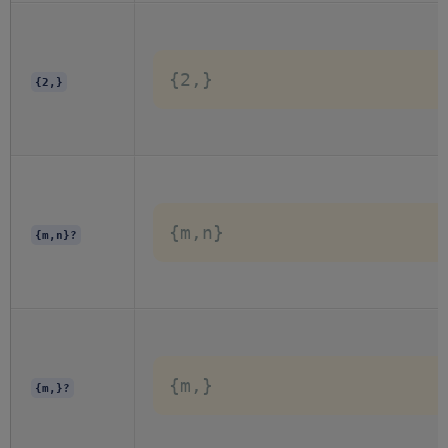
{2,}
{2,}
{m,n}
{m,n}?
{m,}
{m,}?