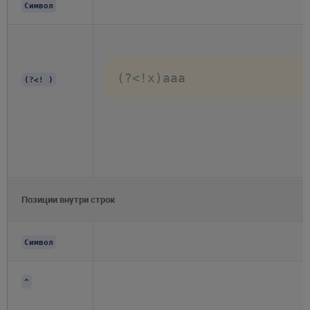
Символ
(?<!x)aaa
(?<! )
Позиции внутри строк
Символ
^