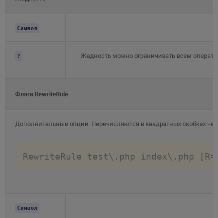
Символ
Жадность можно ограничивать всем оператор
?
Флаги RewriteRule
Дополнительные опции. Перечисляются в квадратных скобках чер
RewriteRule test\.php index\.php [R=
Символ