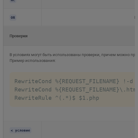
NC
К
OR
Проверки
В условиях могут быть использованы проверки, причем можно п
Пример использования:
RewriteCond %{REQUEST_FILENAME} !-d

RewriteCond %{REQUEST_FILENAME}\.html
RewriteRule ^(.*)$ $1.php
< условие