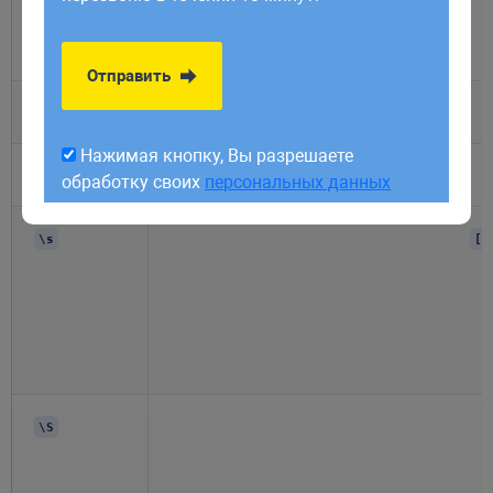
обработку своих
персональных данных
|
Отправить
\d
Нажимая кнопку, Вы разрешаете
\D
обработку своих
персональных данных
\s
[ 
\S