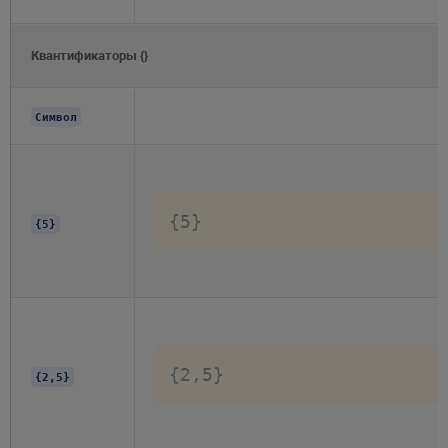
Квантификаторы {}
Символ
{5}
{5}
{2,5}
{2,5}