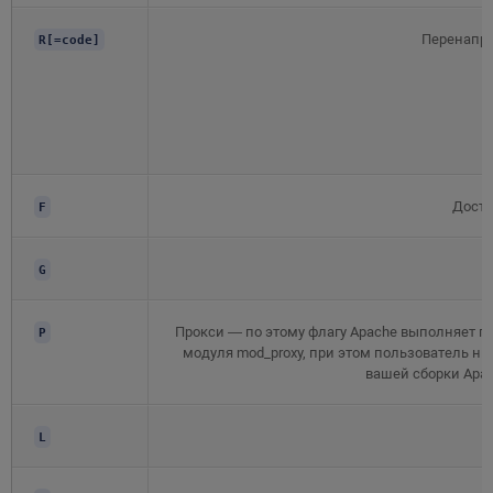
Перенапра
R[=code]
Досту
F
G
Прокси — по этому флагу Apache выполняет п
P
модуля mod_proxy, при этом пользователь нич
вашей сборки Apac
L