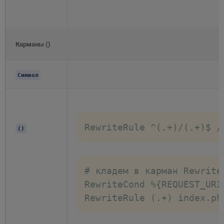
Карманы ()
Символ
RewriteRule ^(.+)/(.+)$ /
()
# кладем в карман Rewrite
RewriteCond %{REQUEST_URI}
RewriteRule (.+) index.ph