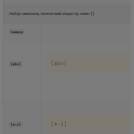
Набор символов, логический оператор «или» [ ]
Символ
[abv]
[abv]
[a-z]
[a-z]