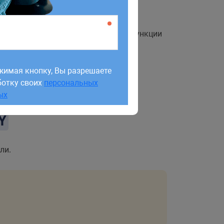
 добавляя интерактивности
я различных преобразований. Эти функции
жимая кнопку, Вы разрешаете
ботку своих
персональных
жимая кнопку, Вы разрешаете
ых
ботку своих
персональных
ых
Y
ли.