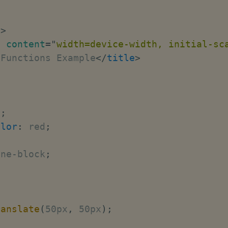
"
>
"
content
=
"
width=device-width, initial-sc
 Functions Example
</
title
>
;
x
;
olor
:
 red
;
;
ine-block
;
ranslate
(
50px
,
 50px
)
;