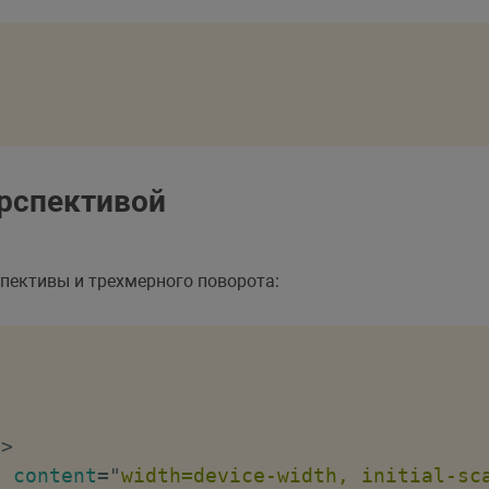
slate
"
>
</
div
>
te
"
>
</
div
>
e
"
>
</
div
>
"
>
</
div
>
ерспективой
ined
"
>
</
div
>
пективы и трехмерного поворота:
"
>
"
content
=
"
width=device-width, initial-sc