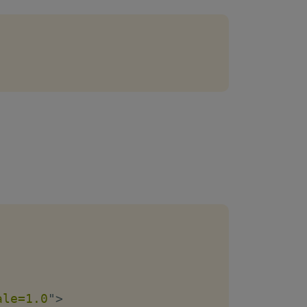
ale=1.0
"
>