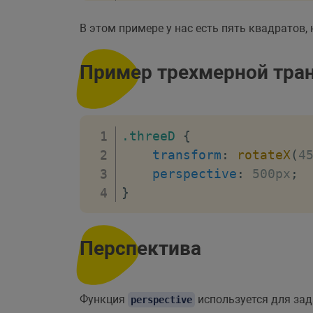
В этом примере у нас есть пять квадратов
.rotate
{
transform
:
r
Пример трехмерной тра
}
.scale
{
transform
:
s
.threeD
{
}
transform
:
rotateX
(
4
perspective
:
 500px
;
.skew
{
}
transform
:
s
}
Перспектива
.combined
{
transform
:
t
}
Функция
используется для зад
perspective