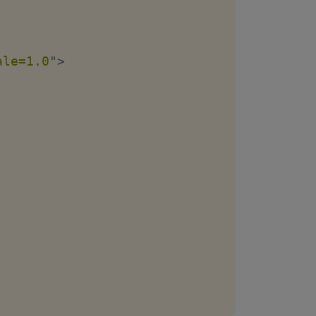
ale=1.0
"
>