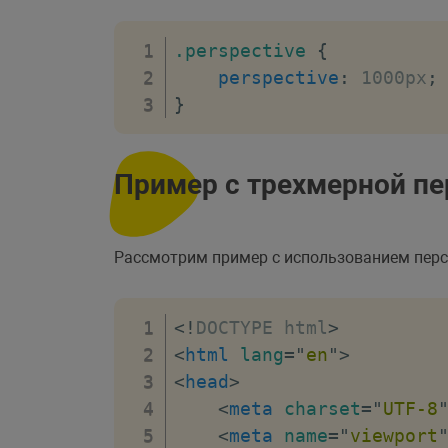
</
style
>
</
head
>
.perspective
{
<
body
>
perspective
:
 1000px
;
<
div
class
=
"
box tran
}
<
div
class
=
"
box rota
<
div
class
=
"
box scal
<
div
class
=
"
box skew
Пример с трехмерной п
<
div
class
=
"
box comb
</
body
>
</
html
>
Рассмотрим пример с использованием перс
<!
DOCTYPE
html
>
<
html
lang
=
"
en
"
>
<
head
>
<
meta
charset
=
"
UTF-8
<
meta
name
=
"
viewport