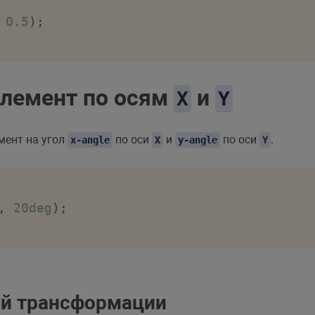
 0.5
)
;
элемент по осям
и
X
Y
мент на угол
по оси
и
по оси
.
x-angle
X
y-angle
Y
,
 20deg
)
;
й трансформации