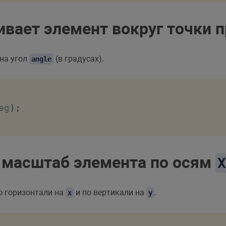
вает элемент вокруг точки 
на угол
(в градусах).
angle
eg
)
;
 масштаб элемента по осям
X
о горизонтали на
и по вертикали на
.
x
y