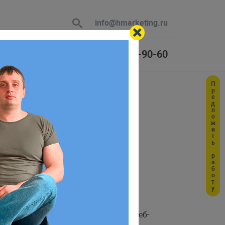
info@hmarketing.ru
+7 (925) 464-90-60
Предложить работу
 В ответ
 CSS
ю с учетом
 искажая реальность в пределах веб-