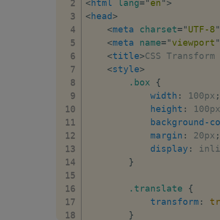
<
html
lang
=
"
en
"
>
<
head
>
<
meta
charset
=
"
UTF-8
<
meta
name
=
"
viewport
<
title
>
CSS Transform
<
style
>
.box
{
width
:
 100px
height
:
 100p
background-c
margin
:
 20px
display
:
 inl
}
.translate
{
transform
:
t
}