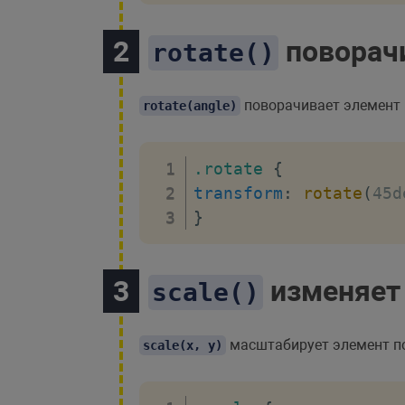
поворачи
rotate()
поворачивает элемент 
rotate(angle)
.rotate
{
transform
:
rotate
(
45d
}
изменяет
scale()
масштабирует элемент п
scale(x, y)