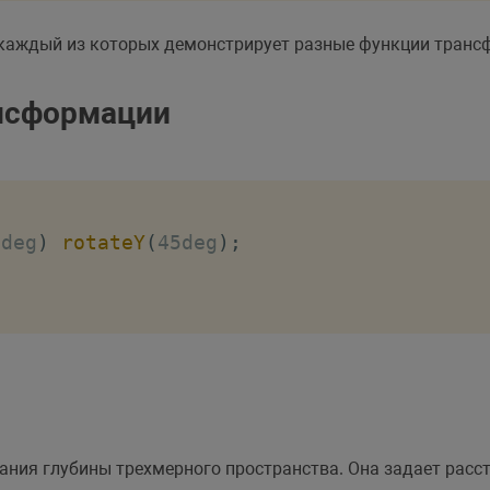
, каждый из которых демонстрирует разные функции транс
otate
(
45deg
)
;
нсформации
cale
(
1.5
)
;
5deg
)
rotateY
(
45deg
)
;
kew
(
20deg
)
;
ranslate
(
30px
,
 30px
)
rotate
(
30deg
)
scale
(
ания глубины трехмерного пространства. Она задает расст