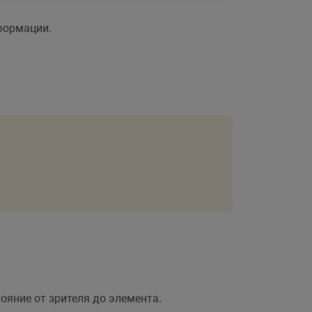
формации.
0.8
)
skew
(
10deg
,
 15deg
)
;
ояние от зрителя до элемента.