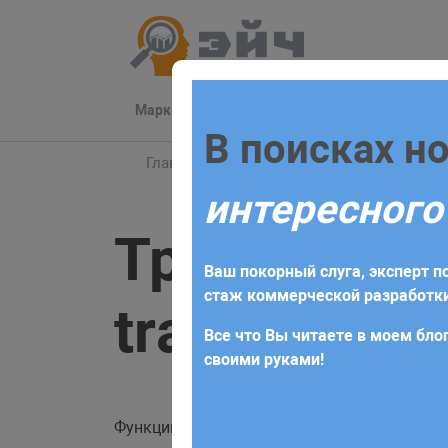
Маркетинг
Разработка
Техподдер
Заполните 
В поисках н
Главная
Блог
html
Трансформация, с
интересного
Для начала сотрудничества нео
Трансформа
получите коммерческое предлож
Ваш покорный слуга, эксперт по
требований и поставленных за
стаж коммерческой разработки
transform
Все что Вы читаете в моем блог
своими руками!
Функции CSS-трансформации позволяют раз