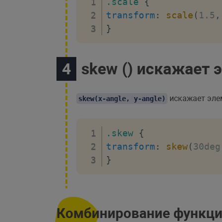
.scale
{
transform
:
scale
(
1.5
,
}
skew () искажает 
искажает эле
skew(x-angle, y-angle)
.skew
{
transform
:
skew
(
30deg
}
Комбинирование функци