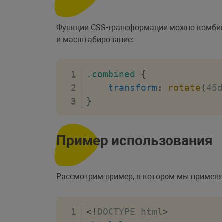
Функции CSS-трансформации можно комбин
и масштабирование:
.combined
{
transform
:
rotate
(
45
}
Пример использования
Рассмотрим пример, в котором мы примен
<!
DOCTYPE
html
>